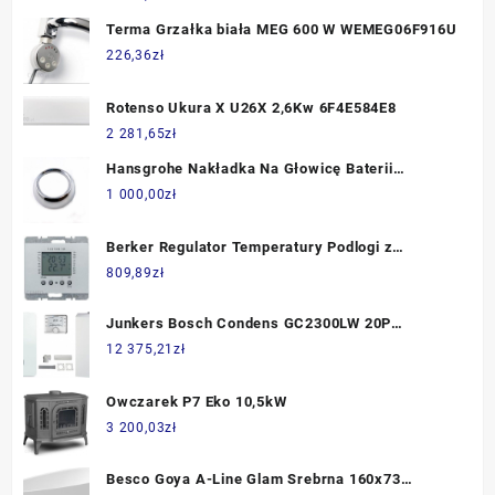
Terma Grzałka biała MEG 600 W WEMEG06F916U
226,36
zł
Rotenso Ukura X U26X 2,6Kw 6F4E584E8
2 281,65
zł
Hansgrohe Nakładka Na Głowicę Baterii
96656000
1 000,00
zł
Berker Regulator Temperatury Podlogi z
Wyświetlaczem K1 Biały (20447109 )
809,89
zł
Junkers Bosch Condens GC2300LW 20P
Zasobnik 160B CW 400 + Zestaw Do Szachtu
12 375,21
zł
(8734100643)
Owczarek P7 Eko 10,5kW
3 200,03
zł
Besco Goya A-Line Glam Srebrna 160x73