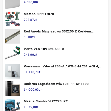
WA160GSB
4 630,00
zł
Metabo 602217870
703,87
zł
Red Anoda Magnezowa 33X250 Z Korkiem
Mosiężnym 5/4" (R472333250)
68,00
zł
Verto VES 18V 52G568-0
246,00
zł
Viessmann Vitocal 200-A AWO-E-M 201.A08 4,7-
8,5kW 220L (Z015806)
31 113,78
zł
Buderus Logatherm Wlw196I-11 Ar T190
64 000,00
zł
Makita Combo DLX2220JX2
1 379,00
zł