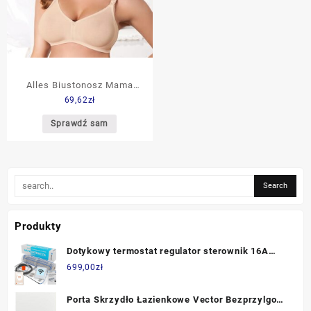
Alles Biustonosz Mama
69,62
zł
Easy naturalny
Sprawdź sam
Produkty
Dotykowy termostat regulator sterownik 16A
WiFi + mata grzewcza 4,5m2 + akcesoria
699,00
zł
Porta Skrzydło Łazienkowe Vector Bezprzylgowe