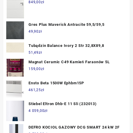
80 Lewe Biały
849,00
zł
Gres Plus Maverick Antracite 59,5/59,5
49,90
zł
Tubądzin Balance Ivory 2 Str 32,8X89,8
51,49
zł
Magnat Ceramic C49 Kamień Faraonów 5L
159,00
zł
Ensto Beta 1500W Ephbm15P
461,25
zł
Stiebel Eltron Dhb-E 11 Sli (232013)
4 059,00
zł
DEFRO KOCIOŁ GAZOWY DCG SMART 24 kW 2F