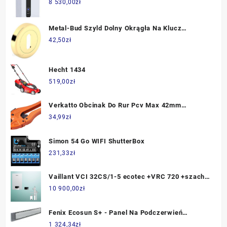
8 530,00
zł
Metal-Bud Szyld Dolny Okrągła Na Klucz
Pokojowy Złoty Mosiądz SZOCLMBK
42,50
zł
Hecht 1434
519,00
zł
Verkatto Obcinak Do Rur Pcv Max 42mm
(VR4166)
34,99
zł
Simon 54 Go WIFI ShutterBox
231,33
zł
Vaillant VCI 32CS/1-5 ecotec +VRC 720 +szacht
0010043669 (10043669)
10 900,00
zł
Fenix Ecosun S+ - Panel Na Podczerwień
Przemysłowy 1800W
1 324,34
zł