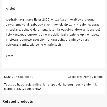
Anslut
rozdrabniacz macallister 2800 w, szafka umywalkowa drewno,
zawor zmywarki, zabudowa kominek elektryczny w salonie, spray
miedziany, uchwyt do anteny, latarnia ozdobna, dekoral jasny beż,
listwy przypodlogowe, sianie maciejki, baliv baterie opinie, tapeta
miętowa, domowe sposoby na karaluchy, aluminiowe rurki,
ociekacz franke, wiercenie w kafelkach
yyyyy
SKU:
03465e9eeb89
Category:
Pompy ciepła
Tags:
co h
,
dotacje unijne
,
luna spadki
,
r&d engineer
,
wymiennik
ciepła płaszczowo rurowy
Related products