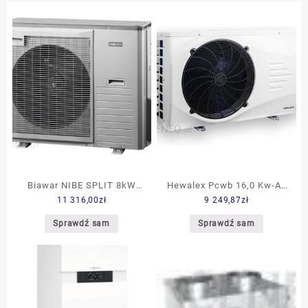
Biawar NIBE SPLIT 8kW
Hewalex Pcwb 16,0 Kw-A*
11 316,00
zł
9 249,87
zł
AMS 10-8 (064033)
91.13.05 (911305)
Sprawdź sam
Sprawdź sam