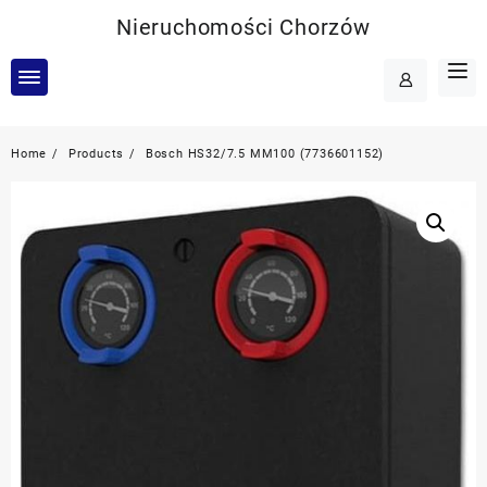
Skip
Nieruchomości Chorzów
to
content
Home
Products
Bosch HS32/7.5 MM100 (7736601152)