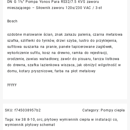
DN G 1½” Pompa Yonos Para RS32/7.5 KVS zaworu
mieszającego – Siłownik zaworu 120s/230 VAC / 3-st
Bosch
ozdobne malowanie ścian, znak zakazu palenia, czarna metalowa
szafka, szlifierki do tynków, drzwi szyba, lustro do przyklejenia,
sufitowa suszarka na pranie, panele tapicerowane zagłówek,
wykończenie sufitu, kosz na drewno, ramka do rejestracji,
orodzenie, zawias wahadłowy, zawór do pisuaru, tarcza listkowa
do drewna, szafka lazienkowa wiszaca, jak obniżyć wilgotność w
domu, kotary prysznicowe, farba na płot metalowy
yyyyy
SKU:
f745038957b2
Category:
Pompy ciepła
Tags:
kw 38 8-10
,
orc
,
płytowy wymiennik ciepła w instalacji co
,
wymiennik płytowy schemat