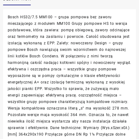
Bosch HS32/7.5 MM100 – grupa pompowa bez zaworu
mieszającego z modułem MM100 Grupy pompowe HS to wersja
podstawowa, która zawiera: pompę obiegową, zawory odcinające
oraz termometry na zasilaniu i powrocie. Całość obudowana jest
izolacją wykonaną z EPP. Zalety: nowoczesny Design – grupy
pompowe Bosch nawiązują swoim wzornictwem do najnowszej
linii kotłów Bosch Condens. W połączeniu z nimi tworzą
harmonijną całość nadając kotłowni spójny i nowoczesny wygląd.
efektywna i oszczędna praca – wszystkie grupy pompowe
wyposażone są w pompy cyrkulacyjne o klasie efektywności
energetycznej A+ oraz izolację termiczną wykonaną z wysokiej
jakości pianki EPP. Wszystko to sprawia, że zużywają mało
energii zapewniając efektywną pracę. oszczędność miejsca –
wszystkie grupy pompowe charakteryzują kompaktowe rozmiary.
Wersja kompaktowa oznaczona literą „s” ma wysokość 278 mm.
Pozostałe wersje maja wysokość 364 mm. Oznacza to, że nawet
niewielka ilość miejsca wystarcza aby nasza instalacja działała
sprawnie i efektywnie. Dane techniczne: Wymiary (Wys.xSzer.xGł.)
[mm] 364x290x190 Przyłącze górne DN Rp 1¼ Przyłącze dolne