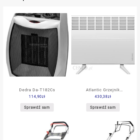
Dedra Da-T182Cs
Atlantic Grzejnik
114,90
zł
430,38
zł
Konwektorowy 2500W
515504
Sprawdź sam
Sprawdź sam