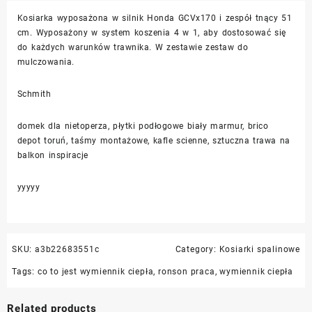
Kosiarka wyposażona w silnik Honda GCVx170 i zespół tnący 51
cm. Wyposażony w system koszenia 4 w 1, aby dostosować się
do każdych warunków trawnika. W zestawie zestaw do
mulczowania.
Schmith
domek dla nietoperza, płytki podłogowe biały marmur, brico
depot toruń, taśmy montażowe, kafle scienne, sztuczna trawa na
balkon inspiracje
yyyyy
SKU:
a3b22683551c
Category:
Kosiarki spalinowe
Tags:
co to jest wymiennik ciepła
,
ronson praca
,
wymiennik ciepła
Related products