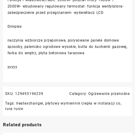
Funkcje i właściwości:Moc: 2000W- podział mocy 1000W /
2000W- wbudowany regulowany termostat- funkcja wentylatora-
zabezpieczenie przed przegrzaniem- wyświetlacz LCD
Dimplex
naczynia wzbiorcze przeponowe, porysowane panele domowe
sposoby, palenisko ogrodowe wysokie, butla do kuchenki gazowej,
farba do wnętrz, płyta betonowa tarasowa
yyyyy
SKU:
129493194239
Category:
Ogrzewanie przenośne
Tags:
heatexchanger
,
płytowy wymiennik ciepła w instalacji co
,
rura rurze
Related products