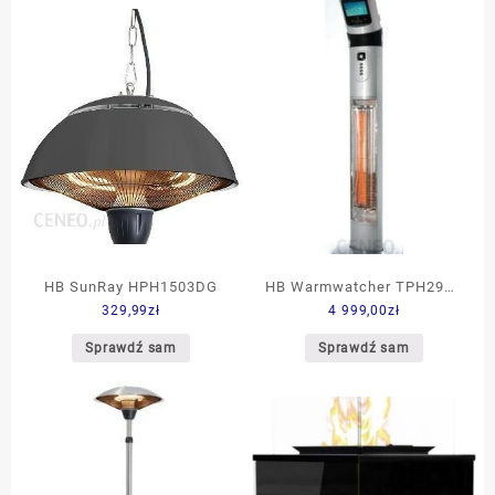
HB SunRay HPH1503DG
HB Warmwatcher TPH2970
329,99
zł
4 999,00
zł
ATHENA
Sprawdź sam
Sprawdź sam