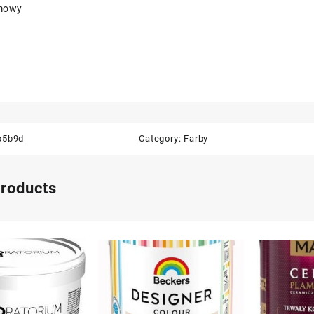
emowy
b5b9d
Category:
Farby
products