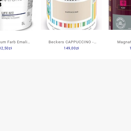
ium Farb Emalia
Beckers CAPPUCCINO -
Magnat
32,50
zł
149,00
zł
l Ife 820 Biały
Designer Vggfrg Helmatt [5]
Intensy
mat 0,75l