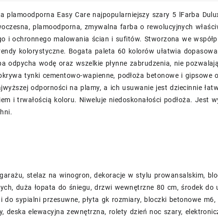
a plamoodporna Easy Care najpopularniejszy szary 5 lFarba Dulux 
woczesna, plamoodporna, zmywalna farba o rewolucyjnych właśc
go i ochronnego malowania ścian i sufitów. Stworzona we współpr
rendy kolorystyczne. Bogata paleta 60 kolorów ułatwia dopasowan
ba odpycha wodę oraz wszelkie płynne zabrudzenia, nie pozwalają
okrywa tynki cementowo-wapienne, podłoża betonowe i gipsowe 
jwyższej odporności na plamy, a ich usuwanie jest dziecinnie łat
iem i trwałością koloru. Niweluje niedoskonałości podłoża. Jest
hni.
garażu, stelaz na winogron, dekoracje w stylu prowansalskim, bl
ych, duża łopata do śniegu, drzwi wewnętrzne 80 cm, środek do u
i do sypialni przesuwne, płyta gk rozmiary, bloczki betonowe m6,
, deska elewacyjna zewnętrzna, rolety dzień noc szary, elektron