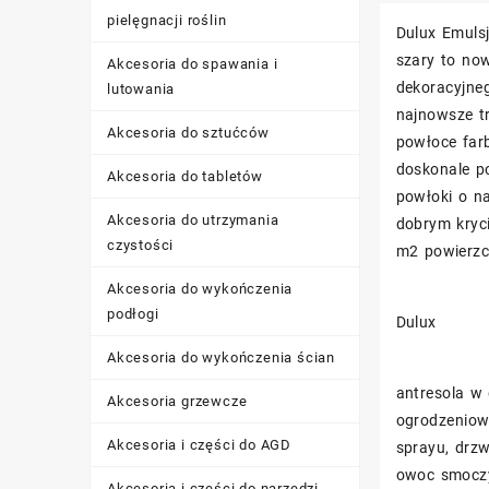
pielęgnacji roślin
Dulux Emulsj
szary to no
Akcesoria do spawania i
dekoracyjne
lutowania
najnowsze t
Akcesoria do sztućców
powłoce far
doskonale p
Akcesoria do tabletów
powłoki o na
Akcesoria do utrzymania
dobrym kryc
czystości
m2 powierzc
Akcesoria do wykończenia
podłogi
Dulux
Akcesoria do wykończenia ścian
antresola w 
Akcesoria grzewcze
ogrodzeniow
Akcesoria i części do AGD
sprayu, drzw
owoc smoczy
Akcesoria i części do narzędzi