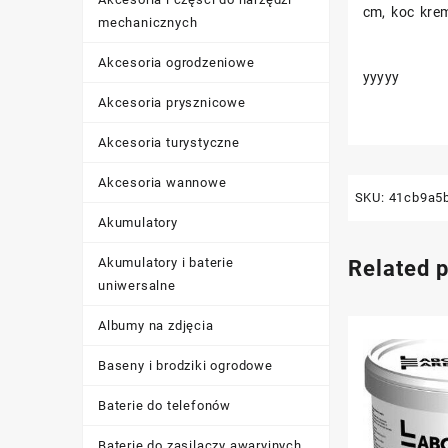
cm, koc kr
mechanicznych
Akcesoria ogrodzeniowe
yyyyy
Akcesoria prysznicowe
Akcesoria turystyczne
Akcesoria wannowe
SKU:
41cb9a5
Akumulatory
Akumulatory i baterie
Related 
uniwersalne
Albumy na zdjęcia
Baseny i brodziki ogrodowe
Baterie do telefonów
Baterie do zasilaczy awaryjnych