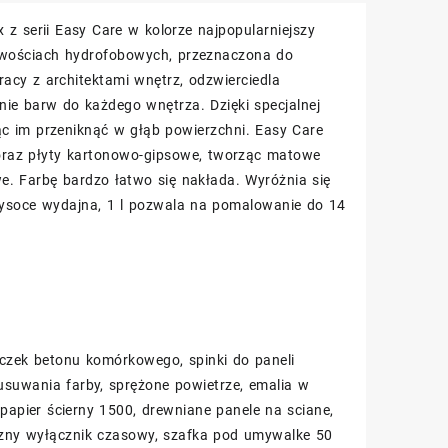
z serii Easy Care w kolorze najpopularniejszy
iwościach hydrofobowych, przeznaczona do
acy z architektami wnętrz, odzwierciedla
ie barw do każdego wnętrza. Dzięki specjalnej
c im przeniknąć w głąb powierzchni. Easy Care
oraz płyty kartonowo-gipsowe, tworząc matowe
we. Farbę bardzo łatwo się nakłada. Wyróżnia się
 wysoce wydajna, 1 l pozwala na pomalowanie do 14
oczek betonu komórkowego, spinki do paneli
suwania farby, sprężone powietrze, emalia w
 papier ścierny 1500, drewniane panele na sciane,
iczny wyłącznik czasowy, szafka pod umywalke 50