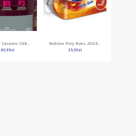
 Ceramic C68
Nobiles Pory Roku JESIEń
180,99
zł
35,90
zł
wny Sodalit 5L
Brzoskwiniowa 2,5L