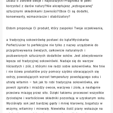
Dbasz o zdrowie swoje i najbliższych?Pragniesz w pełni
korzystać z darów natury?Nie akceptujesz „wzbogacanej”
sztucznymi składnikami żywności?Obce Ci są dodatki,
konserwanty, wzmacniacze i stabilizatory?
Eldom proponuje Ci produkt, który zaspokoi Twoje oczekiwania,
a tradycyjną sokowirówkę postawi do kąta!Wyciskarka
PerfectJuicer to perfekcyjne nie tylko z nazwy urządzenie do
przygotowywania świeżych, całkowicie naturalnych i
pozbawionych sztucznych dodatków soków. Jest zdecydowanie
lepsza od tradycyjnej sokowirówki. Nadaje się do warzyw
liściastych i ziół, z którymi nie radzi sobie sokowirówka. Nie tnie
i nie ściera produktów przy pomocy szybko obracających się
ostrzy, powodujących wzrost temperatury powstającego soku i
utratę witamin – tak jak to robi tradycyjna sokowirówka, ale
powoli zgniata i miażdży owoce, warzywa i zioła, a następnie
przeciera miazgę przez sito. Dzięki takiemu procesowi wszystkie
życiodajne i wartościowe składniki pozostają w uzyskanym soku.
Wyciśnięty sok jest bardziej gęsty i mniej klarowny, bogatszy w
enzymy, witaminy i minerały. Niewielka ilość piany wskazuje na