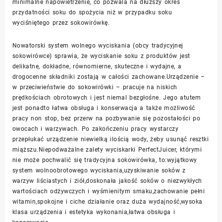
minimalne napowietrzenie, co pozwala na dłuższy okres
przydatności soku do spożycia niż w przypadku soku
wyciśniętego przez sokowirówkę.
Nowatorski system wolnego wyciskania (obcy tradycyjnej
sokowirówce) sprawia, że wyciskanie soku z produktów jest
delikatne, dokładne, równomierne, skuteczne i wydajne, a
drogocenne składniki zostają w całości zachowane.Urządzenie –
w przeciwieństwie do sokowirówki – pracuje na niskich
prędkościach obrotowych i jest niemal bezgłośne. Jego atutem
jest ponadto łatwa obsługa i konserwacja a także możliwość
pracy non stop, bez przerw na pozbywanie się pozostałości po
owocach i warzywach. Po zakończeniu pracy wystarczy
przepłukać urządzenie niewielką ilością wody, żeby usunąć resztki
miąższu.Niepodważalne zalety wyciskarki PerfectJuicer, którymi
nie może pochwalić się tradycyjna sokowirówka, to:wyjątkowy
system wolnoobrotowego wyciskania,uzyskiwanie soków z
warzyw liściastych i ziół,doskonała jakość soków o niezwykłych
wartościach odżywczych i wyśmienitym smaku,zachowanie pełni
witamin,spokojne i ciche działanie oraz duża wydajność,wysoka
klasa urządzenia i estetyka wykonania,łatwa obsługa i