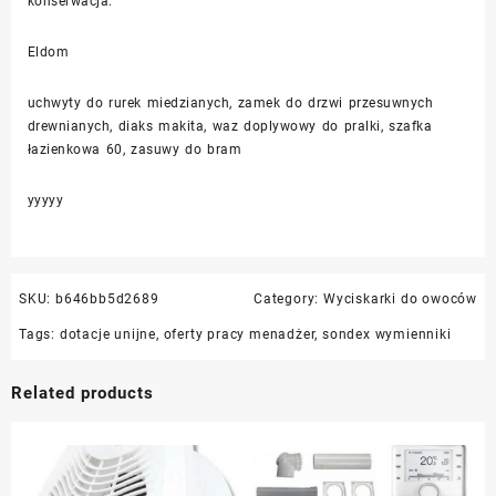
konserwacja.
Eldom
uchwyty do rurek miedzianych, zamek do drzwi przesuwnych
drewnianych, diaks makita, waz doplywowy do pralki, szafka
łazienkowa 60, zasuwy do bram
yyyyy
SKU:
b646bb5d2689
Category:
Wyciskarki do owoców
Tags:
dotacje unijne
,
oferty pracy menadżer
,
sondex wymienniki
Related products