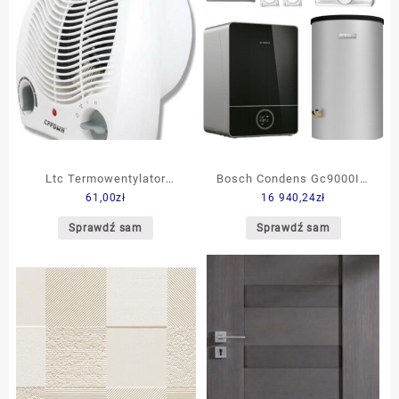
Ltc Termowentylator
Bosch Condens Gc9000Iw
61,00
zł
16 940,24
zł
Lxu220 SPR008700
30Eb Czarny + Zasobnik
W120-5O1C 120L + Cw 400
Sprawdź sam
Sprawdź sam
+ Zestaw Do Szachtu +
Zestaw Czujnika 873410