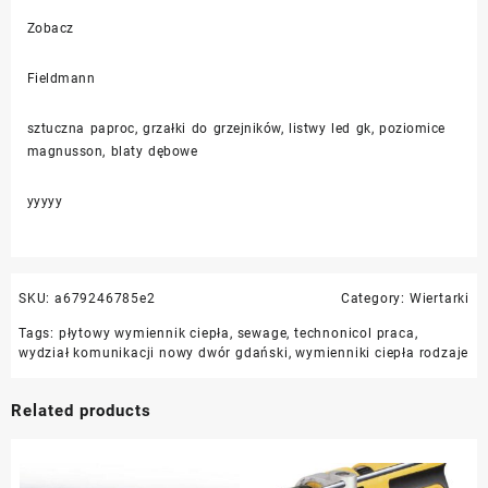
Zobacz
Fieldmann
sztuczna paproc, grzałki do grzejników, listwy led gk, poziomice
magnusson, blaty dębowe
yyyyy
SKU:
a679246785e2
Category:
Wiertarki
Tags:
płytowy wymiennik ciepła
,
sewage
,
technonicol praca
,
wydział komunikacji nowy dwór gdański
,
wymienniki ciepła rodzaje
Related products