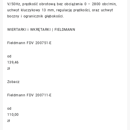
V/50Hz, prędkość obrotową bez obciążenia 0 – 2800 obr/min,
uchwyt kluczykowy 13 mm, regulację prędkości, oraz uchwyt
boczny i ogranicznik głębokości.
WIERTARKI i WKRĘTARKI | FIELDMANN
Fieldmann FDV 200751-E
od
139,46
zł
Zobacz
Fieldmann FDV 200711-E
od
110,00
zł