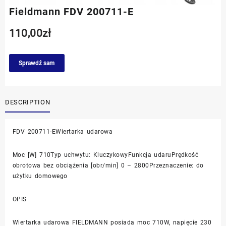
Fieldmann FDV 200711-E
110,00
zł
Sprawdź sam
DESCRIPTION
FDV 200711-EWiertarka udarowa
Moc [W] 710Typ uchwytu: KluczykowyFunkcja udaruPrędkość
obrotowa bez obciążenia [obr/min] 0 – 2800Przeznaczenie: do
użytku domowego
OPIS
Wiertarka udarowa FIELDMANN posiada moc 710W, napięcie 230