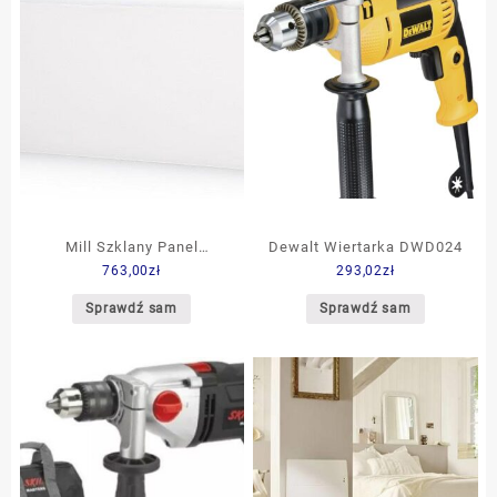
Mill Szklany Panel
Dewalt Wiertarka DWD024
763,00
zł
293,02
zł
Grzewczy MB1000LDN
Sprawdź sam
Sprawdź sam