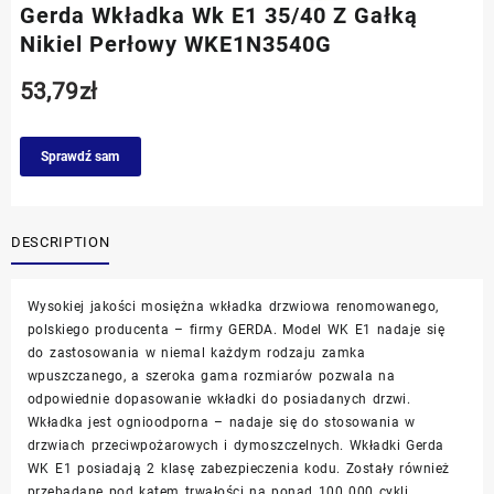
Gerda Wkładka Wk E1 35/40 Z Gałką
Nikiel Perłowy WKE1N3540G
53,79
zł
Sprawdź sam
DESCRIPTION
Wysokiej jakości mosiężna wkładka drzwiowa renomowanego,
polskiego producenta – firmy GERDA. Model WK E1 nadaje się
do zastosowania w niemal każdym rodzaju zamka
wpuszczanego, a szeroka gama rozmiarów pozwala na
odpowiednie dopasowanie wkładki do posiadanych drzwi.
Wkładka jest ognioodporna – nadaje się do stosowania w
drzwiach przeciwpożarowych i dymoszczelnych. Wkładki Gerda
WK E1 posiadają 2 klasę zabezpieczenia kodu. Zostały również
przebadane pod kątem trwałości na ponad 100 000 cykli