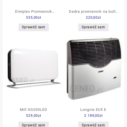
Dimplex Promiennik
Dedra promiennik na butlę
535,00
zł
220,00
zł
podczerwieni UWS 75 RD
4.6KW DED9970
Sprawdź sam
Sprawdź sam
Mill SG200LED
Longvie EU5 E
529,00
zł
2 189,00
zł
Sprawdź sam
Sprawdź sam