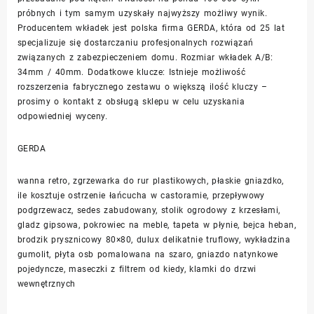
próbnych i tym samym uzyskały najwyższy możliwy wynik.
Producentem wkładek jest polska firma GERDA, która od 25 lat
specjalizuje się dostarczaniu profesjonalnych rozwiązań
związanych z zabezpieczeniem domu. Rozmiar wkładek A/B:
34mm / 40mm. Dodatkowe klucze: Istnieje możliwość
rozszerzenia fabrycznego zestawu o większą ilość kluczy –
prosimy o kontakt z obsługą sklepu w celu uzyskania
odpowiedniej wyceny.
GERDA
wanna retro, zgrzewarka do rur plastikowych, płaskie gniazdko,
ile kosztuje ostrzenie łańcucha w castoramie, przepływowy
podgrzewacz, sedes zabudowany, stolik ogrodowy z krzesłami,
gladz gipsowa, pokrowiec na meble, tapeta w płynie, bejca heban,
brodzik prysznicowy 80×80, dulux delikatnie truflowy, wykładzina
gumolit, płyta osb pomalowana na szaro, gniazdo natynkowe
pojedyncze, maseczki z filtrem od kiedy, klamki do drzwi
wewnętrznych