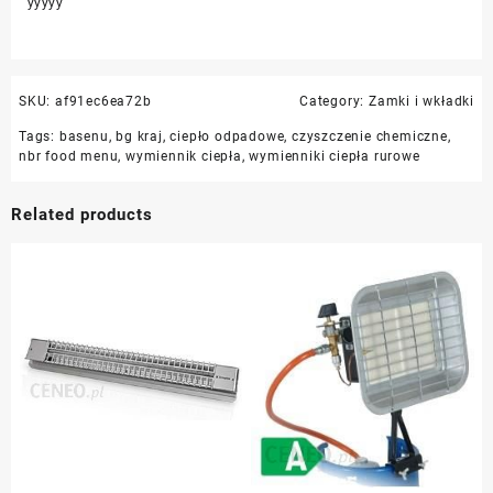
yyyyy
SKU:
af91ec6ea72b
Category:
Zamki i wkładki
Tags:
basenu
,
bg kraj
,
ciepło odpadowe
,
czyszczenie chemiczne
,
nbr food menu
,
wymiennik ciepła
,
wymienniki ciepła rurowe
Related products