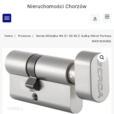
Skip
Nieruchomości Chorzów
to
content
Home
Products
Gerda Wkładka Wk E1 35/40 Z Gałką Nikiel Perłowy
WKE1N3540G