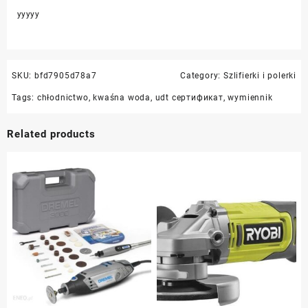
yyyyy
SKU:
bfd7905d78a7
Category:
Szlifierki i polerki
Tags:
chłodnictwo
,
kwaśna woda
,
udt сертификат
,
wymiennik
Related products