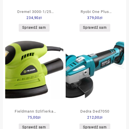
Dremel 3000-1/25
Ryobi One Plus
234,90
zł
379,00
zł
Multiszlifierka F0133000JF
5133005403
Sprawdź sam
Sprawdź sam
Fieldmann Szlifierka
Dedra Ded7050
75,00
zł
212,00
zł
wibracyjna (FDB 200131-E)
Sprawdź sam
Sprawdź sam