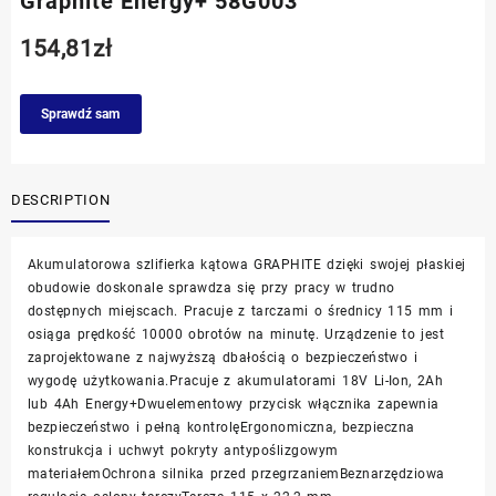
Graphite Energy+ 58G003
154,81
zł
Sprawdź sam
DESCRIPTION
Akumulatorowa szlifierka kątowa GRAPHITE dzięki swojej płaskiej
obudowie doskonale sprawdza się przy pracy w trudno
dostępnych miejscach. Pracuje z tarczami o średnicy 115 mm i
osiąga prędkość 10000 obrotów na minutę. Urządzenie to jest
zaprojektowane z najwyższą dbałością o bezpieczeństwo i
wygodę użytkowania.Pracuje z akumulatorami 18V Li-Ion, 2Ah
lub 4Ah Energy+Dwuelementowy przycisk włącznika zapewnia
bezpieczeństwo i pełną kontrolęErgonomiczna, bezpieczna
konstrukcja i uchwyt pokryty antypoślizgowym
materiałemOchrona silnika przed przegrzaniemBeznarzędziowa