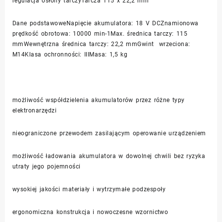
regulacja osłony tarczyTarcza 115 x 22,2 mm
Dane podstawoweNapięcie akumulatora: 18 V DCZnamionowa
prędkość obrotowa: 10000 min-1Max. średnica tarczy: 115
mmWewnętrzna średnica tarczy: 22,2 mmGwint wrzeciona:
M14Klasa ochronności: IIIMasa: 1,5 kg
możliwość współdzielenia akumulatorów przez różne typy
elektronarzędzi
nieograniczone przewodem zasilającym operowanie urządzeniem
możliwość ładowania akumulatora w dowolnej chwili bez ryzyka
utraty jego pojemności
wysokiej jakości materiały i wytrzymałe podzespoły
ergonomiczna konstrukcja i nowoczesne wzornictwo