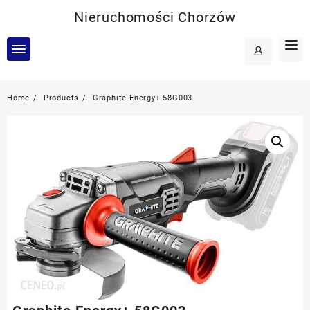
Skip
Nieruchomości Chorzów
to
content
Home
Products
Graphite Energy+ 58G003