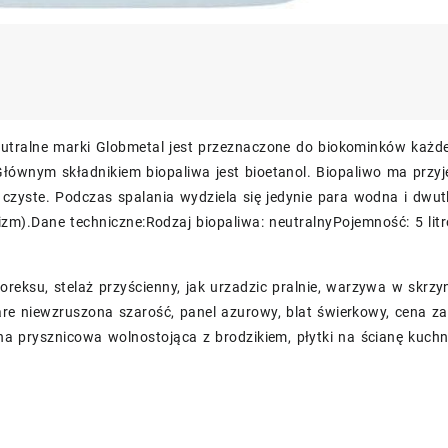
eutralne marki Globmetal jest przeznaczone do biokominków każde
łównym składnikiem biopaliwa jest bioetanol. Biopaliwo ma przyj
e czyste. Podczas spalania wydziela się jedynie para wodna i dwu
izm).Dane techniczne:Rodzaj biopaliwa: neutralnyPojemność: 5 lit
oreksu, stelaż przyścienny, jak urzadzic pralnie, warzywa w skr
re niewzruszona szarość, panel azurowy, blat świerkowy, cena za
ina prysznicowa wolnostojąca z brodzikiem, płytki na ścianę kuc