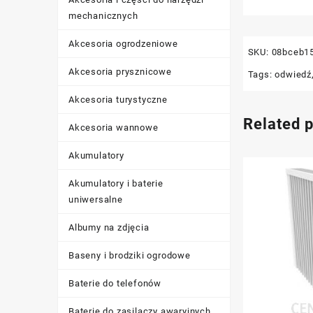
mechanicznych
Akcesoria ogrodzeniowe
SKU:
08bceb1
Akcesoria prysznicowe
Tags:
odwiedź
Akcesoria turystyczne
Related 
Akcesoria wannowe
Akumulatory
Akumulatory i baterie
uniwersalne
Albumy na zdjęcia
Baseny i brodziki ogrodowe
Baterie do telefonów
Baterie do zasilaczy awaryjnych