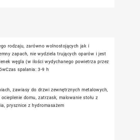
go rodzaju, zarówno wolnostojących jak i
emny zapach, nie wydziela trujących oparów i jest
tlenek węgla (w ilości wydychanego powietrza przez
rówCzas spalania: 3-9 h
zyniach, zawiasy do drzwi zewnętrznych metalowych,
 ocieplenie domu, zatrzask, malowanie stołu z
hnia, prysznice z hydromasażem