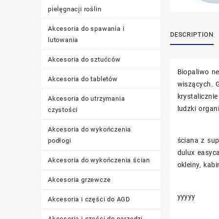
pielęgnacji roślin
Akcesoria do spawania i
DESCRIPTION
lutowania
Akcesoria do sztućców
Biopaliwo n
Akcesoria do tabletów
wiszących. G
krystaliczni
Akcesoria do utrzymania
ludzki organ
czystości
Akcesoria do wykończenia
ściana z sup
podłogi
dulux easyca
Akcesoria do wykończenia ścian
okleiny, kab
Akcesoria grzewcze
yyyyy
Akcesoria i części do AGD
Akcesoria i części do narzędzi