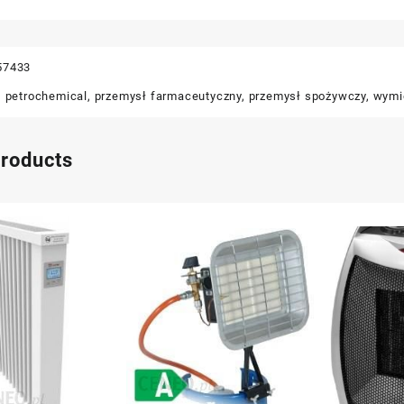
57433
,
petrochemical
,
przemysł farmaceutyczny
,
przemysł spożywczy
,
wymi
products