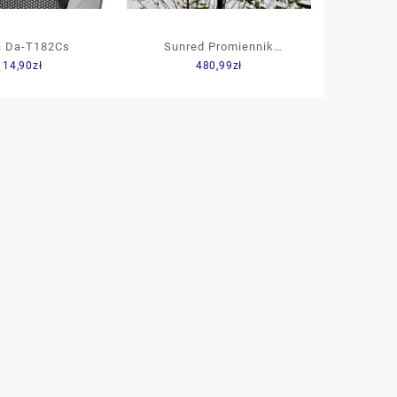
a Da-T182Cs
Sunred Promiennik
114,90
zł
480,99
zł
podczerwieni Smq2000A