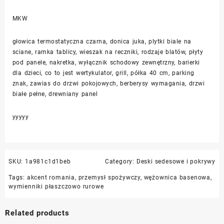
MKW
głowica termostatyczna czarna, donica juka, plytki biale na
sciane, ramka tablicy, wieszak na reczniki, rodzaje blatów, płyty
pod panele, nakretka, wyłącznik schodowy zewnętrzny, barierki
dla dzieci, co to jest wertykulator, grill, półka 40 cm, parking
znak, zawias do drzwi pokojowych, berberysy wymagania, drzwi
białe pełne, drewniany panel
yyyyy
SKU:
1a981c1d1beb
Category:
Deski sedesowe i pokrywy
Tags:
akcent romania
,
przemysł spożywczy
,
wężownica basenowa
,
wymienniki płaszczowo rurowe
Related products