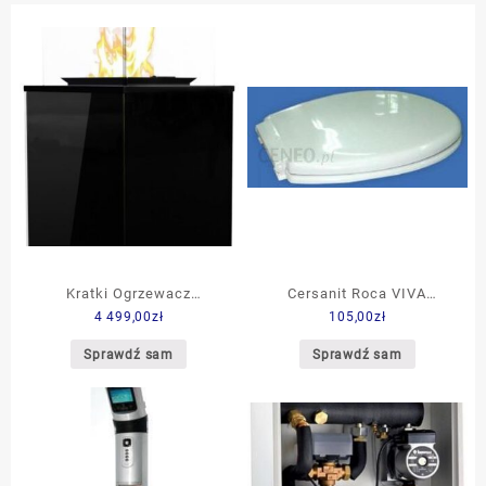
Kratki Ogrzewacz
Cersanit Roca VIVA
4 499,00
zł
105,00
zł
Tarasowy Patio Czarny W
Madalena A801318
Obudowie Ze Szkła
Sprawdź sam
Sprawdź sam
(PATIOMG3037MBARCZ)