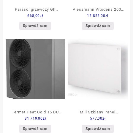
Parasol grzewczy Gh
Viessmann Vitodens 200-
668,00
zł
15 855,00
zł
Promiennik 14kW piecyk
W B2HE 1,9-19 kW +
gazowy
Regulator E3 + Vitocell
Sprawdź sam
Sprawdź sam
100-W CUG 100L
(Z018510)
Termet Heat Gold 15 DC
Mill Szklany Panel
31 719,00
zł
577,00
zł
TPP9902000000PL
Grzewczy Mb600Dn
Sprawdź sam
Sprawdź sam