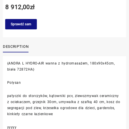
8 912,00
zł
Sprawdź sam
DESCRIPTION
{ANDRA L HYDRO-AIR wanna z hydromasażem, 180x90x45cm,
biała 72872HA}
Polysan
patyczki do storczyków, kątowniki pcv, zlewozmywak ceramiczny
z ociekaczem, grzejnik 30cm, umywalka z szafką 40 cm, kosz do
segregacji pod zlew, krzesełka ogrodowe dla dzieci, garderobs,
kinkiety czarne łazienkowe
yyyyy