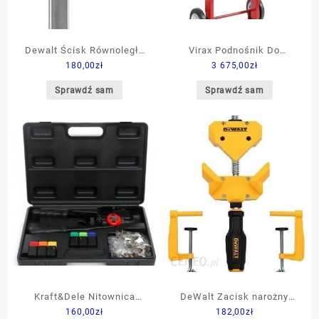
Dewalt Ścisk Równoległy
Virax Podnośnik Do
180,00
zł
3 675,00
zł
600mm (DWHT838311)
Bojlerów 263620
Sprawdź sam
Sprawdź sam
Kraft&Dele Nitownica
DeWalt Zacisk narożny
160,00
zł
182,00
zł
Ręczna Do Nitonakrętek
(DWHT838530)