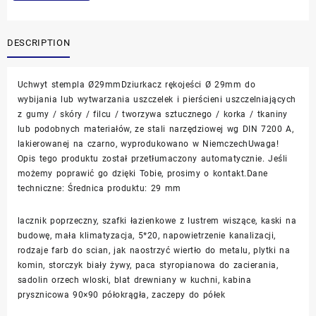
DESCRIPTION
Uchwyt stempla Ø29mmDziurkacz rękojeści Ø 29mm do
wybijania lub wytwarzania uszczelek i pierścieni uszczelniających
z gumy / skóry / filcu / tworzywa sztucznego / korka / tkaniny
lub podobnych materiałów, ze stali narzędziowej wg DIN 7200 A,
lakierowanej na czarno, wyprodukowano w NiemczechUwaga!
Opis tego produktu został przetłumaczony automatycznie. Jeśli
możemy poprawić go dzięki Tobie, prosimy o kontakt.Dane
techniczne: Średnica produktu: 29 mm
lacznik poprzeczny, szafki łazienkowe z lustrem wiszące, kaski na
budowę, mała klimatyzacja, 5*20, napowietrzenie kanalizacji,
rodzaje farb do scian, jak naostrzyć wiertło do metalu, plytki na
komin, storczyk biały żywy, paca styropianowa do zacierania,
sadolin orzech wloski, blat drewniany w kuchni, kabina
prysznicowa 90×90 półokrągła, zaczepy do półek