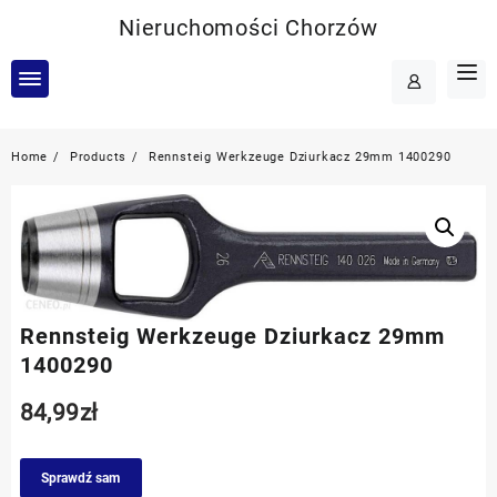
Skip
Nieruchomości Chorzów
to
content
Home
Products
Rennsteig Werkzeuge Dziurkacz 29mm 1400290
Rennsteig Werkzeuge Dziurkacz 29mm
1400290
84,99
zł
Sprawdź sam