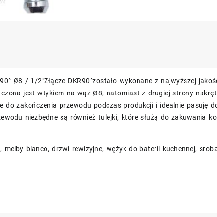
90° Ø8 / 1/2″Złącze DKR90°zostało wykonane z najwyższej jakośc
ńczona jest wtykiem na wąż Ø8, natomiast z drugiej strony nakrę
e do zakończenia przewodu podczas produkcji i idealnie pasuję 
zewodu niezbędne są również tulejki, które służą do zakuwania k
 melby bianco, drzwi rewizyjne, wężyk do baterii kuchennej, srob