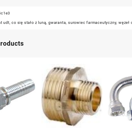
4c1e3
at udt
,
co się stało z luną
,
gwaranta
,
surowiec farmaceutyczny
,
węzeł 
products