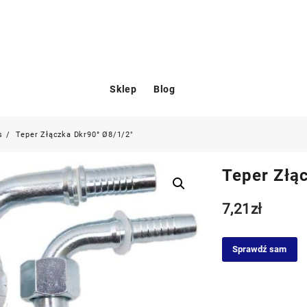
Sklep
Blog
s
Teper Złączka Dkr90° Ø8/1/2″
Teper Złą
7,21
zł
Sprawdź sam