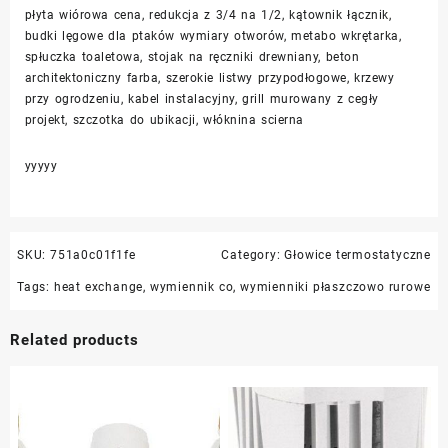
płyta wiórowa cena, redukcja z 3/4 na 1/2, kątownik łącznik,
budki lęgowe dla ptaków wymiary otworów, metabo wkrętarka,
spłuczka toaletowa, stojak na ręczniki drewniany, beton
architektoniczny farba, szerokie listwy przypodłogowe, krzewy
przy ogrodzeniu, kabel instalacyjny, grill murowany z cegły
projekt, szczotka do ubikacji, włóknina scierna
yyyyy
SKU:
751a0c01f1fe
Category:
Głowice termostatyczne
Tags:
heat exchange
,
wymiennik co
,
wymienniki płaszczowo rurowe
Related products