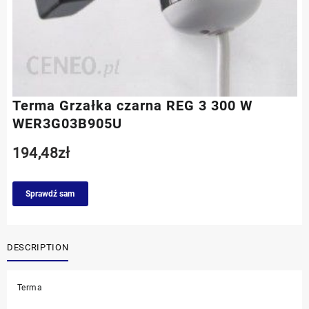
Terma Grzałka czarna REG 3 300 W
WER3G03B905U
194,48
zł
Sprawdź sam
DESCRIPTION
Terma