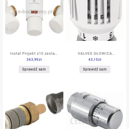
Instal Projekt z10 zestaw
VALVEX GŁOWICA
363,99
zł
43,10
zł
łazenkowy osiowy mini
TERMOST Gz.03A BIAŁA
podłączenie pod miedz CU
M30x1,5
Sprawdź sam
Sprawdź sam
kolor biały 603400103