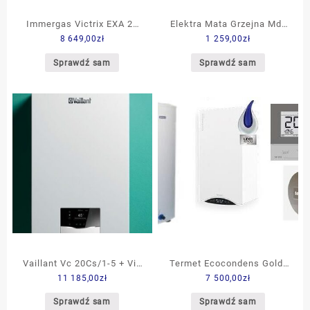
Immergas Victrix EXA 24
Elektra Mata Grzejna Md-
8 649,00
zł
1 259,00
zł
KOMFORT 160 kocioł +
160 560W 3,5M2 0,5x7M +
zasobnik + sonda
Termostat Owd5 Wi-Fi
Sprawdź sam
Sprawdź sam
kontaktowa zasobnika +
16035
sterownik pogodowy
CARV2/S (3.025780/K160)
Vaillant Vc 20Cs/1-5 + Vih
Termet Ecocondens Gold-
11 185,00
zł
7 500,00
zł
R 120/6B Vrc 720F
25 i zasobnik Termet 120
Sensocomfort Poziome
[WKP2741000000-53]
Sprawdź sam
Sprawdź sam