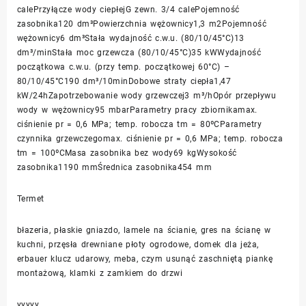
calePrzyłącze wody ciepłejG zewn. 3/4 calePojemność
zasobnika120 dm³Powierzchnia wężownicy1,3 m2Pojemność
wężownicy6 dm³Stała wydajność c.w.u. (80/10/45°C)13
dm³/minStała moc grzewcza (80/10/45°C)35 kWWydajność
początkowa c.w.u. (przy temp. początkowej 60°C) –
80/10/45°C190 dm³/10minDobowe straty ciepła1,47
kW/24hZapotrzebowanie wody grzewczej3 m³/hOpór przepływu
wody w wężownicy95 mbarParametry pracy zbiornikamax.
ciśnienie pr = 0,6 MPa; temp. robocza tm = 80ºCParametry
czynnika grzewczegomax. ciśnienie pr = 0,6 MPa; temp. robocza
tm = 100ºCMasa zasobnika bez wody69 kgWysokość
zasobnika1190 mmŚrednica zasobnika454 mm
Termet
błazeria, płaskie gniazdo, lamele na ścianie, gres na ścianę w
kuchni, przęsła drewniane płoty ogrodowe, domek dla jeża,
erbauer klucz udarowy, meba, czym usunąć zaschniętą piankę
montażową, klamki z zamkiem do drzwi
yyyyy