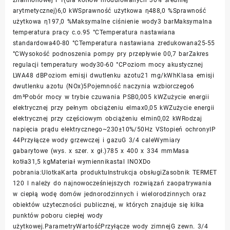
arytmetycznej)6,0 kWSprawność użytkowa η488,0 %Sprawność
użytkowa η197,0 %Maksymalne ciśnienie wody3 barMaksymalna
temperatura pracy c.o.95 °CTemperatura nastawiana
standardowa40-80 °CTemperatura nastawiana zredukowana25-55
°CWysokość podnoszenia pompy pry przepływie 00,7 barZakres
regulacji temperatury wody30-60 °CPoziom mocy akustycznej
LWA48 dBPoziom emisji dwutlenku azotu21 mg/kWhKlasa emisji
dwutlenku azotu (NOx)5Pojemność naczynia wzbiorczego6
dm³Pobór mocy w trybie czuwania PSB0,005 kWZużycie energii
elektrycznej przy pełnym obciążeniu elmax0,05 kWZużycie energii
elektrycznej przy częściowym obciążeniu elmin0,02 kWRodzaj
napięcia prądu elektrycznego~230±10%/50Hz VStopień ochronyIP
44Przyłącze wody grzewczej i gazuG 3/4 caleWymiary
gabarytowe (wys. x szer. x gł.)785 x 400 x 334 mmMasa
kotła31,5 kgMateriał wymiennikastal INOXDo
pobrania:UlotkaKarta produktuInstrukcja obsługiZasobnik TERMET
120 l należy do najnowocześniejszych rozwiązań zaopatrywania
w ciepłą wodę domów jednorodzinnych i wielorodzinnych oraz
obiektów użyteczności publicznej, w których znajduje się kilka
punktów poboru ciepłej wody
użytkowej.ParametryWartośćPrzyłącze wody zimnejG zewn. 3/4