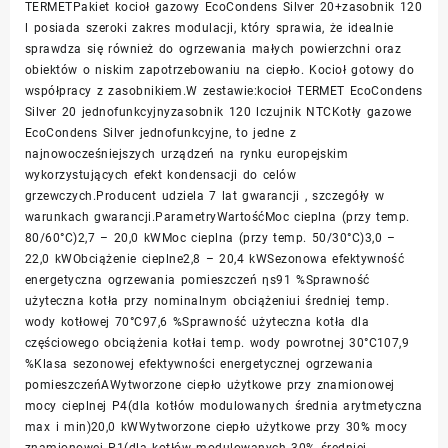
TERMETPakiet kocioł gazowy EcoCondens Silver 20+zasobnik 120
l posiada szeroki zakres modulacji, który sprawia, że idealnie
sprawdza się również do ogrzewania małych powierzchni oraz
obiektów o niskim zapotrzebowaniu na ciepło. Kocioł gotowy do
współpracy z zasobnikiem.W zestawie:kocioł TERMET EcoCondens
Silver 20 jednofunkcyjnyzasobnik 120 lczujnik NTCKotły gazowe
EcoCondens Silver jednofunkcyjne, to jedne z
najnowocześniejszych urządzeń na rynku europejskim
wykorzystujących efekt kondensacji do celów
grzewczych.Producent udziela 7 lat gwarancji , szczegóły w
warunkach gwarancji.ParametryWartośćMoc cieplna (przy temp.
80/60°C)2,7 – 20,0 kWMoc cieplna (przy temp. 50/30°C)3,0 –
22,0 kWObciążenie cieplne2,8 – 20,4 kWSezonowa efektywność
energetyczna ogrzewania pomieszczeń ηs91 %Sprawność
użyteczna kotła przy nominalnym obciążeniui średniej temp.
wody kotłowej 70°C97,6 %Sprawność użyteczna kotła dla
częściowego obciążenia kotłai temp. wody powrotnej 30°C107,9
%Klasa sezonowej efektywności energetycznej ogrzewania
pomieszczeńAWytworzone ciepło użytkowe przy znamionowej
mocy cieplnej P4(dla kotłów modulowanych średnia arytmetyczna
max i min)20,0 kWWytworzone ciepło użytkowe przy 30% mocy
znamionowej P1(dla kotłów modulowanych 30% średniej