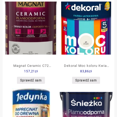
Magnat Ceramic C72
Dekoral Moc koloru Kwiat
157,21
zł
83,86
zł
Nostalgiczny Opal 5L
wiśni 5L
Sprawdź sam
Sprawdź sam