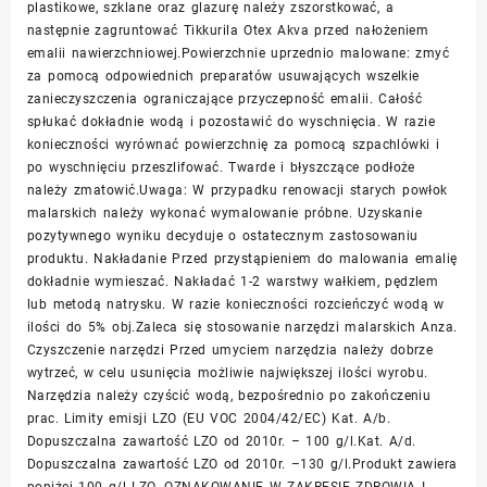
plastikowe, szklane oraz glazurę należy zszorstkować, a
następnie zagruntować Tikkurila Otex Akva przed nałożeniem
emalii nawierzchniowej.Powierzchnie uprzednio malowane: zmyć
za pomocą odpowiednich preparatów usuwających wszelkie
zanieczyszczenia ograniczające przyczepność emalii. Całość
spłukać dokładnie wodą i pozostawić do wyschnięcia. W razie
konieczności wyrównać powierzchnię za pomocą szpachlówki i
po wyschnięciu przeszlifować. Twarde i błyszczące podłoże
należy zmatowić.Uwaga: W przypadku renowacji starych powłok
malarskich należy wykonać wymalowanie próbne. Uzyskanie
pozytywnego wyniku decyduje o ostatecznym zastosowaniu
produktu. Nakładanie Przed przystąpieniem do malowania emalię
dokładnie wymieszać. Nakładać 1-2 warstwy wałkiem, pędzlem
lub metodą natrysku. W razie konieczności rozcieńczyć wodą w
ilości do 5% obj.Zaleca się stosowanie narzędzi malarskich Anza.
Czyszczenie narzędzi Przed umyciem narzędzia należy dobrze
wytrzeć, w celu usunięcia możliwie największej ilości wyrobu.
Narzędzia należy czyścić wodą, bezpośrednio po zakończeniu
prac. Limity emisji LZO (EU VOC 2004/42/EC) Kat. A/b.
Dopuszczalna zawartość LZO od 2010r. – 100 g/l.Kat. A/d.
Dopuszczalna zawartość LZO od 2010r. –130 g/l.Produkt zawiera
poniżej 100 g/l LZO. OZNAKOWANIE W ZAKRESIE ZDROWIA I