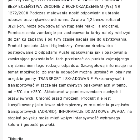
BEZPIECZEŃSTWA ZGODNIE Z ROZPORZĄDZENIEM (WE) NR
1272/2008 Podczas malowania nosić odpowiednie ubranie
robocze oraz rękawice ochronne. Zawiera 1,2-benzoizotiazol-
3(2H)-on. Może powodować wystąpienie reakcji alergicznej.
Pomieszczenia zamknięte po zastosowaniu farby należy wietrzyć
do zaniku zapachu i po tym czasie nadają się do użytkowania.
Produkt posiada Atest Higieniczny. Ochrona środowiska i
postępowanie z odpadami Puste opakowania jak i opakowania
zawierające pozostałości farb przekazać do punktu zajmującego
się zbieraniem tego rodzaju odpadów. Szczegółową informację na
temat możliwości zbierania odpadów można uzyskać w lokalnym
urzędzie gminy. TRANSPORT I SKŁADOWANIE Przechowywać i
transportować w szczelnie zamkniętych opakowaniach w temp.
od +5°C do +25°C. Składować w pomieszczeniach suchych i
przewiewnych. Chronić przed mrozem. Produkt nie jest
klasyfikowany jako towar niebezpieczny w rozumieniu przepisów
transportowych (ADR/RID). INFORMACJE DODATKOWE UWAGA: na
stopień połysku może mieć wpływ intensywność wybranego
koloru i grubość powłoki.
Tikkurila