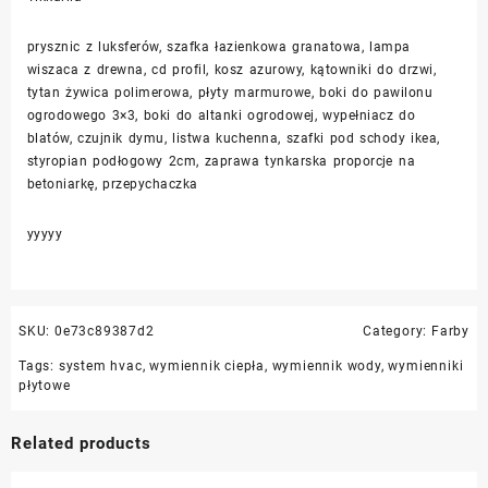
prysznic z luksferów, szafka łazienkowa granatowa, lampa
wiszaca z drewna, cd profil, kosz azurowy, kątowniki do drzwi,
tytan żywica polimerowa, płyty marmurowe, boki do pawilonu
ogrodowego 3×3, boki do altanki ogrodowej, wypełniacz do
blatów, czujnik dymu, listwa kuchenna, szafki pod schody ikea,
styropian podłogowy 2cm, zaprawa tynkarska proporcje na
betoniarkę, przepychaczka
yyyyy
SKU:
0e73c89387d2
Category:
Farby
Tags:
system hvac
,
wymiennik ciepła
,
wymiennik wody
,
wymienniki
płytowe
Related products