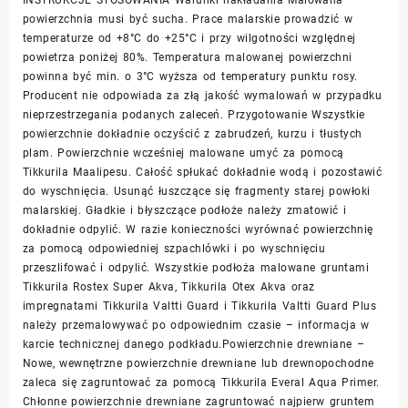
powierzchnia musi być sucha. Prace malarskie prowadzić w
temperaturze od +8°C do +25°C i przy wilgotności względnej
powietrza poniżej 80%. Temperatura malowanej powierzchni
powinna być min. o 3°C wyższa od temperatury punktu rosy.
Producent nie odpowiada za złą jakość wymalowań w przypadku
nieprzestrzegania podanych zaleceń. Przygotowanie Wszystkie
powierzchnie dokładnie oczyścić z zabrudzeń, kurzu i tłustych
plam. Powierzchnie wcześniej malowane umyć za pomocą
Tikkurila Maalipesu. Całość spłukać dokładnie wodą i pozostawić
do wyschnięcia. Usunąć łuszczące się fragmenty starej powłoki
malarskiej. Gładkie i błyszczące podłoże należy zmatowić i
dokładnie odpylić. W razie konieczności wyrównać powierzchnię
za pomocą odpowiedniej szpachlówki i po wyschnięciu
przeszlifować i odpylić. Wszystkie podłoża malowane gruntami
Tikkurila Rostex Super Akva, Tikkurila Otex Akva oraz
impregnatami Tikkurila Valtti Guard i Tikkurila Valtti Guard Plus
należy przemalowywać po odpowiednim czasie – informacja w
karcie technicznej danego podkładu.Powierzchnie drewniane –
Nowe, wewnętrzne powierzchnie drewniane lub drewnopochodne
zaleca się zagruntować za pomocą Tikkurila Everal Aqua Primer.
Chłonne powierzchnie drewniane zagruntować najpierw gruntem