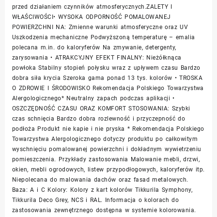
przed działaniem czynników atmosferycznych.ZALETY I
WŁAŚCIWOŚCI• WYSOKA ODPORNOŚĆ POMALOWANEJ
POWIERZCHNI NA: Zmienne warunki atmosferyczne oraz UV
Uszkodzenia mechaniczne Podwyższoną temperaturę – emalia
polecana m.in. do kaloryferów Na zmywanie, detergenty,
zarysowania • ATRAKCYJNY EFEKT FINALNY: Nieżółknąca
powłoka Stabilny stopień połysku wraz z upływem czasu Bardzo
dobra siła krycia Szeroka gama ponad 13 tys. kolorów • TROSKA
O ZDROWIE I ŚRODOWISKO Rekomendacja Polskiego Towarzystwa
Alergologicznego* Neutralny zapach podczas aplikacji •
OSZCZĘDNOŚĆ CZASU ORAZ KOMFORT STOSOWANIA: Szybki
czas schnięcia Bardzo dobra rozlewność i przyczepność do
podłoża Produkt nie kapie i nie pryska * Rekomendacja Polskiego
Towarzystwa Alergologicznego dotyczy produktu po całkowitym
wyschnięciu pomalowanej powierzchni i dokładnym wywietrzeniu
pomieszczenia. Przykłady zastosowania Malowanie mebli, drzwi,
okien, mebli ogrodowych, listew przypodłogowych, kaloryferów itp.
Niepolecana do malowania dachów oraz fasad metalowych.
Baza: A i C Kolory: Kolory z kart kolorów Tikkurila Symphony,
Tikkurila Deco Grey, NCS i RAL. Informacja o kolorach do
zastosowania zewnętrznego dostępna w systemie kolorowania.