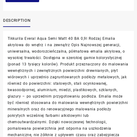
DESCRIPTION
Tikkurila Everal Aqua Semi Matt 40 BA 0,9l Rodzaj Emalia
akrylowa do wnętrz i na zewnątrz Opis Najnowszej generacji,
uniwersalna, wodorozcieńczalna, półmatowa emalia akrylowa, o
wysokiej trwałości. Dostępna w szerokiej gamie kolorystycznej
(ponad 13 tysięcy kolorów). Produkt przeznaczony do malowania
wewnętrznych i zewnętrznych powierzchni drewnianych, płyt
wiórowych i uprzednio zagruntowanych podłoży metalowych, jak
również do powierzchni: stalowych, stali ocynkowanej,
kwasoodpornej, aluminium, miedzi, plastikowych, szklanych,
glazury – po uprzednim przygotowaniu podłoża. Emalia może
być również stosowana do malowania wewnętrznych powierzchni
mineralnych oraz do renowacyjnego malowania podłoży
pokrytych wcześniej farbami alkidowymi lub
chemoutwardzalnymi. Dzięki nowoczesnej technologii,
pomalowana powierzchnia jest odporna na uszkodzenia
mechaniczne, nie żółknie z upływem czasu oraz zabezpiecza