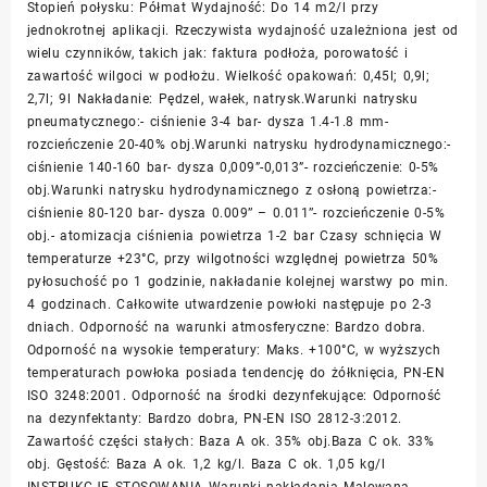
Stopień połysku: Półmat Wydajność: Do 14 m2/l przy
jednokrotnej aplikacji. Rzeczywista wydajność uzależniona jest od
wielu czynników, takich jak: faktura podłoża, porowatość i
zawartość wilgoci w podłożu. Wielkość opakowań: 0,45l; 0,9l;
2,7l; 9l Nakładanie: Pędzel, wałek, natrysk.Warunki natrysku
pneumatycznego:- ciśnienie 3-4 bar- dysza 1.4-1.8 mm-
rozcieńczenie 20-40% obj.Warunki natrysku hydrodynamicznego:-
ciśnienie 140-160 bar- dysza 0,009”-0,013”- rozcieńczenie: 0-5%
obj.Warunki natrysku hydrodynamicznego z osłoną powietrza:-
ciśnienie 80-120 bar- dysza 0.009’’ – 0.011’’- rozcieńczenie 0-5%
obj.- atomizacja ciśnienia powietrza 1-2 bar Czasy schnięcia W
temperaturze +23°C, przy wilgotności względnej powietrza 50%
pyłosuchość po 1 godzinie, nakładanie kolejnej warstwy po min.
4 godzinach. Całkowite utwardzenie powłoki następuje po 2-3
dniach. Odporność na warunki atmosferyczne: Bardzo dobra.
Odporność na wysokie temperatury: Maks. +100°C, w wyższych
temperaturach powłoka posiada tendencję do żółknięcia, PN-EN
ISO 3248:2001. Odporność na środki dezynfekujące: Odporność
na dezynfektanty: Bardzo dobra, PN-EN ISO 2812-3:2012.
Zawartość części stałych: Baza A ok. 35% obj.Baza C ok. 33%
obj. Gęstość: Baza A ok. 1,2 kg/l. Baza C ok. 1,05 kg/l
INSTRUKCJE STOSOWANIA Warunki nakładania Malowana