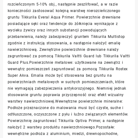
rozcieńczonym 5-10% obj., następnie zeszlifować, a w razie
konieczności zastosować kolejną warstwę nierozcieńczonego
gruntu Tikkurila Everal Aqua Primer. Powierzchnie drewniane
posiadające sęki oraz tendencje do żółknięcia wynikające z
wycieku żywicy oraz innych substancji powodujących
przebarwienia, należy zabezpieczyć gruntem Tikkurila Multistop
zgodnie z instrukcją stosowania, a następnie nałożyć emalię
nawierzchniową. Zewnętrzne powierzchnie drewniane należy
zagruntować za pomocą Tikkurila Valtti Guard lub Tikkurila Valtti
Guard Plus.Powierzchnie metalowe: użytkowane na zewnątrz i
wewnątrz pomieszczeń zagruntować za pomocą Tikkurila Rostex
Super Akva. Emalia może być stosowana bez gruntu na
powierzchniach metalowych w suchych pomieszczeniach, które
nie wymagają zabezpieczenia antykorozyjnego. Niemniej jednak
stosowanie gruntu poprawia przyczepność oraz efekt wizualny
warstwy nawierzchniowej.Wewnętrzne powierzchnie mineralne:
Podłoże przeznaczone do malowania musi być czyste, suche i
odtłuszczone, oczyszczone z pyłu i luźno związanych elementów.
Powierzchnię zagruntować Tikkurila Optiva Primer, a następnie
nałożyć 2 warstwy produktu nawierzchniowego.Pozostałe:
wewnętrzne podłoża z aluminium, miedzi, drewnopochodne,