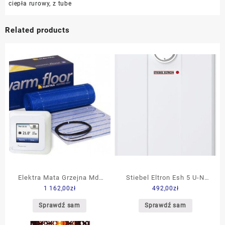
ciepła rurowy
,
z tube
Related products
Elektra Mata Grzejna Md-
Stiebel Eltron Esh 5 U-N
1 162,00
zł
492,00
zł
100 300W 3M2 0,5x6M +
Trend 5L (201386)
Termostat Owd5 Wi-Fi
Sprawdź sam
Sprawdź sam
10030