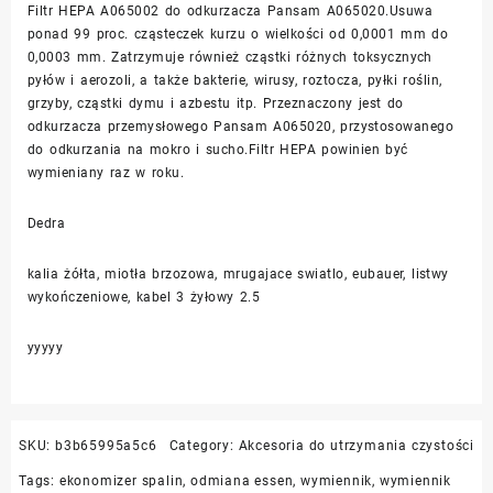
Filtr HEPA A065002 do odkurzacza Pansam A065020.Usuwa
ponad 99 proc. cząsteczek kurzu o wielkości od 0,0001 mm do
0,0003 mm. Zatrzymuje również cząstki różnych toksycznych
pyłów i aerozoli, a także bakterie, wirusy, roztocza, pyłki roślin,
grzyby, cząstki dymu i azbestu itp. Przeznaczony jest do
odkurzacza przemysłowego Pansam A065020, przystosowanego
do odkurzania na mokro i sucho.Filtr HEPA powinien być
wymieniany raz w roku.
Dedra
kalia żółta, miotła brzozowa, mrugajace swiatlo, eubauer, listwy
wykończeniowe, kabel 3 żyłowy 2.5
yyyyy
SKU:
b3b65995a5c6
Category:
Akcesoria do utrzymania czystości
Tags:
ekonomizer spalin
,
odmiana essen
,
wymiennik
,
wymiennik