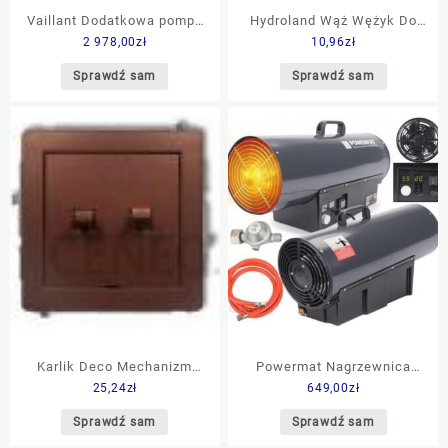
Vaillant Dodatkowa pompa
Hydroland Wąż Wężyk Do
2 978,00
zł
10,96
zł
solarna VSC 0020170501
Baterii Z Długą Końcówką
1/2 40cm (WPSSD1540)
Sprawdź sam
Sprawdź sam
Karlik Deco Mechanizm
Powermat Nagrzewnica
25,24
zł
649,00
zł
Łącznika Zwiernego
Dmuchawa Gazowa Z
Dwubiegunowego (Bez
Termostatem 65Kw Lcd Pm-
Sprawdź sam
Sprawdź sam
Piktogramów Osobne
Nag-65Gln