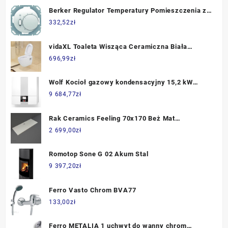
Berker Regulator Temperatury Pomieszczenia ze
Stykiem zwiernym R.1/R.3 Biały Połysk
332,52
zł
(20302089)
vidaXL Toaleta Wisząca Ceramiczna Biała
143022
696,99
zł
Wolf Kocioł gazowy kondensacyjny 15,2 kW
Wolf-TG CGB-2-14 jednofunkcyjny
9 684,77
zł
Rak Ceramics Feeling 70x170 Beż Mat
Rfbr070170S505
2 699,00
zł
Romotop Sone G 02 Akum Stal
9 397,20
zł
Ferro Vasto Chrom BVA77
133,00
zł
Ferro METALIA 1 uchwyt do wanny chrom