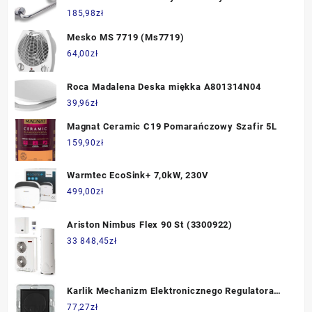
(6132.0)
185,98
zł
Mesko MS 7719 (Ms7719)
64,00
zł
Roca Madalena Deska miękka A801314N04
39,96
zł
Magnat Ceramic C19 Pomarańczowy Szafir 5L
159,90
zł
Warmtec EcoSink+ 7,0kW, 230V
499,00
zł
Ariston Nimbus Flex 90 St (3300922)
33 848,45
zł
Karlik Mechanizm Elektronicznego Regulatora
Oświetlenia Przyciskowoobrotowego Czarny Mat
77,27
zł