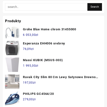
Produkty
Grohe Blue Home chrom 31455000
6 053,00
zł
Esperanza EHH006 srebrny
76,09
zł
Massi KUBIK (MSUS-003)
1 995,00
zł
Ravak City Slim 80 Cm Lewy Satynowe Drewno
X000001108
197,00
zł
PHILIPS GC4564/20
279,00
zł