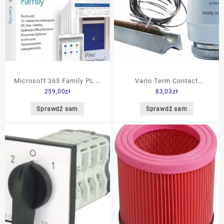
Microsoft 365 Family PL –
Vario Term Contact
259,00
zł
83,03
zł
licencja na rok (6GQ01161)
000M657A006
Sprawdź sam
Sprawdź sam