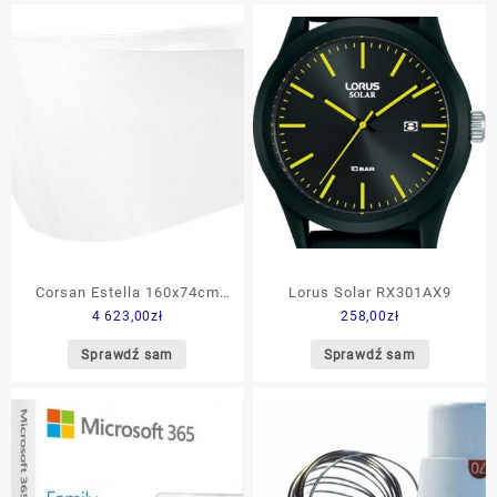
Zasilanie) Dźwigniowy
Brązowy Metalik
9DWPUS442
Corsan Estella 160x74cm
Lorus Solar RX301AX9
4 623,00
zł
258,00
zł
Biała + Syfon E302L
Sprawdź sam
Sprawdź sam