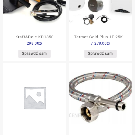
Kraft&Dele KD1850
Termet Gold Plus 1F 25KW
298,00
zł
7 278,00
zł
WKJ4621+T9782+T944911+WK
Sprawdź sam
Sprawdź sam