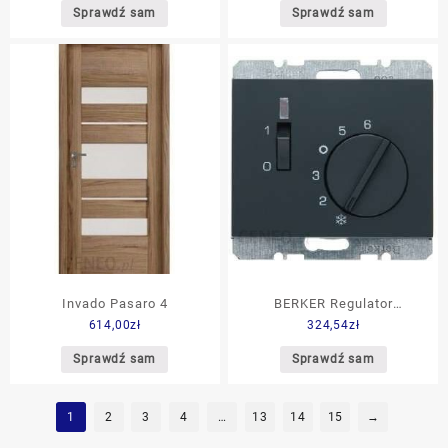
Sprawdź sam
Sprawdź sam
Invado Pasaro 4
BERKER Regulator
614,00
zł
324,54
zł
temperatury pomieszczenia
z zestykiem rozwiernym,
Sprawdź sam
Sprawdź sam
elementem centralnym,
łącznikiem i diodą antracyt
1
2
3
4
…
13
14
15
→
(20307106)