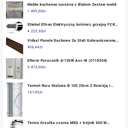
Meble kuchenne narożne z Blatem Zestaw mebli
1 499,00
zł
Stiebel Eltron Elektryczny kołnierz grzejny FCR
28/180
4 225,30
zł
Vidaxl Panele Dachowe Ze Stali Galwanizowanej
12Szt. Brązowe
406,44
zł
Elterm Porucznik 4/12kW Asc-W (0118304)
5 473,00
zł
Termet Rura Stalowa Ø 100 25cm Z Rewizją I
Uszczelką (T9000040274)
141,45
zł
Terma Grzałka czarna MEG + trójnik 600 W