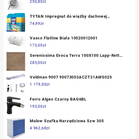
WEMGT06B905U
250,80
zł
TYTAN Impregnat do więźby dachowej
koncentrat 5kg
74,99
zł
Vasco Flatline Biała 10520012001
173,00
zł
Serenissima Evoca Terra 100X100 Lapp-Rett
1064913 Płytka Gresowa
285,00
zł
Veldman 9007 90073053ACZT21AWS025
1 179,00
zł
Ferro Algeo Czarny BAG6BL
193,00
zł
Malow Szafka Narzędziowa Szw 305
4 962,68
zł