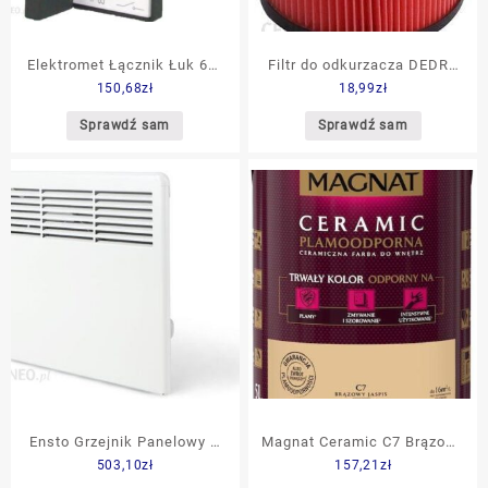
Elektromet Łącznik Łuk 63-
Filtr do odkurzacza DEDRA
150,68
zł
18,99
zł
72 2-0-1 3Faz B/O 926372
DED66002
Sprawdź sam
Sprawdź sam
Ensto Grzejnik Panelowy Z
Magnat Ceramic C7 Brązowy
503,10
zł
157,21
zł
Bluetooth Beta BETA2BTEP
Jaspis 5L