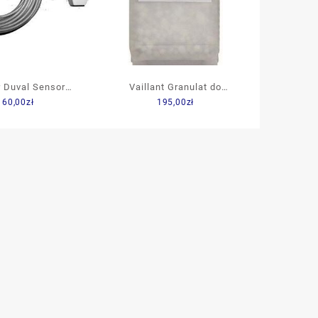
r Duval Sensor
Vaillant Granulat do
160,00
zł
195,00
zł
ma Condens
neutralizatora kondensatu
20012393)
(20017504)