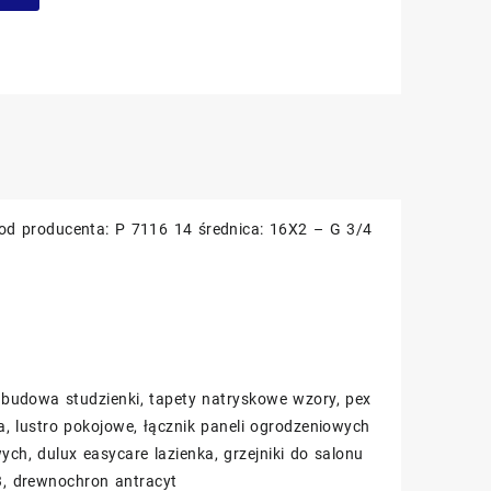
d producenta: P 7116 14 średnica: 16X2 – G 3/4
adbudowa studzienki, tapety natryskowe wzory, pex
a, lustro pokojowe, łącznik paneli ogrodzeniowych
ch, dulux easycare lazienka, grzejniki do salonu
 3, drewnochron antracyt