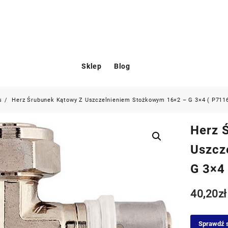
Sklep
Blog
s
Herz Śrubunek Kątowy Z Uszczelnieniem Stożkowym 16×2 – G 3×4 ( P7116
Herz 
Uszcz
G 3×4
40,20
zł
Sprawdź 