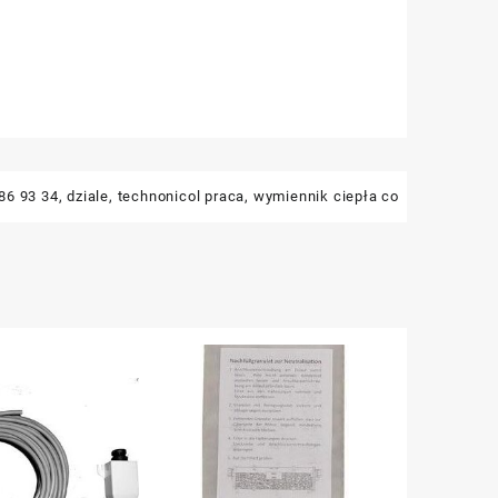
86 93 34
,
dziale
,
technonicol praca
,
wymiennik ciepła co