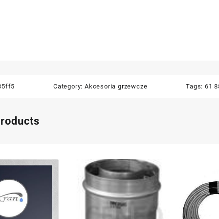
85ff5
Category:
Akcesoria grzewcze
Tags:
61 8
products