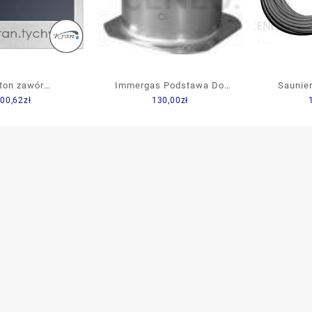
ston zawór
Immergas Podstawa Do
Saunie
00,62
zł
130,00
zł
ństwa 85-100 kW
Zestawu O60/100 (
The
590432)
K.012086 )
(00