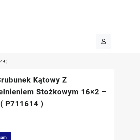
14 )
Śrubunek Kątowy Z
elnieniem Stożkowym 16×2 –
 ( P711614 )
sam