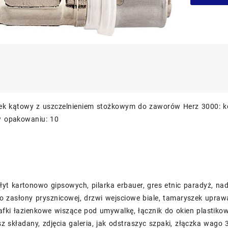
ek kątowy z uszczelnieniem stożkowym do zaworów Herz 3000: ko
 w opakowaniu: 10
 płyt kartonowo gipsowych, pilarka erbauer, gres etnic paradyż, n
do zasłony prysznicowej, drzwi wejsciowe biale, tamaryszek upraw
afki łazienkowe wiszące pod umywalkę, łącznik do okien plastikowy
z składany, zdjęcia galeria, jak odstraszyc szpaki, złączka wago