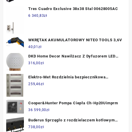
Tres Cuadro Exclusive 38x38 Stal 00628005AC
6 340,83
zł
WKRĘTAK AKUMULATOROWY NITEO TOOLS 3,6V
40,01
zł
DKD Home Decor Nawilżacz Z Dyfuzorem LED
100ml
316,00
zł
Elektro-Met Rozdzielnia bezpiecznikowa
natynkowa 640x310x120 nrp-48z EMET_231
259,46
zł
Cooper&Hunter Pompa Ciepła Ch-Hp20Uimprm
36 599,00
zł
Buderus Sprzęgło z rozdzielaczem kotłowym
WHY/HKV 2/25/25 8718599383
738,00
zł