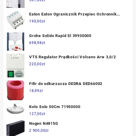
Eaton Eaton Ogranicznik Przepiec Ochronnik
Spct2 167596
190,00
zł
Grohe Solido Rapid Sl 39930000
698,98
zł
VTS Regulator Prędkości Volcano Arw 3,0/2
220,00
zł
Filtr do odkurzacza DEDRA DED66002
18,99
zł
Koło Solo 50Cm 71950000
127,00
zł
Nogen N4815G
2 900,00
zł