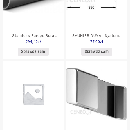
Stainless Europe Rura
SAUNIER DUVAL Systemy
294,40
zł
77,00
zł
Bezszwowa DN20 fi
powietrzno-spalinowe
28x2Mm 1.4401/1.4404
80/125 do kotłów
Sprawdź sam
Sprawdź sam
100Cm
kondensacyjnych. Przepust
dachu płaskiego
(S08510700)