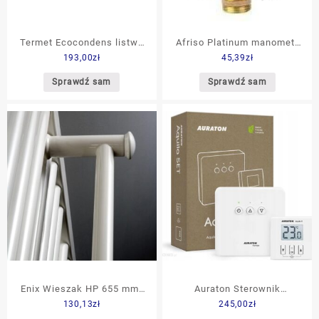
Termet Ecocondens listwa
Afriso Platinum manometr
193,00
zł
45,39
zł
przyłączeniowa do kotłów
0-6 bar 1/4″ typ RF 63 D 201
WKZ2204000000
Pionowy obudowa metalowa
Sprawdź sam
Sprawdź sam
85114201
Enix Wieszak HP 655 mm)
Auraton Sterownik
130,13
zł
245,00
zł
Biały
Bezprzewodowy Regulator