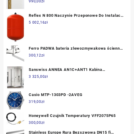
990,00
zł
Reflex N 800 Naczynie Przeponowe Do Instalacji
C.O.I Systemów Chłodniczych Szare 8218500
5 002,16
zł
Ferro PADWA bateria zlewozmywakowa ścienna
chrom (BTP5)
300,12
zł
Sanswiss ANNEA AN1C+ANT1 Kabina
Prysznicowa Prawa Czarna 100x120x200cm
3 325,00
zł
Szkło Czyste AN1CD10000607+ANT112000607
Casio MTP-1303PD -2AVEG
319,00
zł
Honeywell Czujnik Temperatury VFF2075P65
300,00
zł
Stainless Europe Rura Bezszwowa DN15 fi