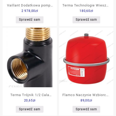
Vaillant Dodatkowa pompa
Terma Technologie Wieszak
2 978,00
zł
180,60
zł
solarna VSC 0020170501
ZIP V 40Mm WRWZIP013
Sprawdź sam
Sprawdź sam
Terma Trójnik 1/2 Cala
Flamco Naczynie Wzbiorcze
20,65
zł
89,00
zł
Czarny Mat (WRT1C29M5)
Flexcon C 12/1,5 (16127)
Sprawdź sam
Sprawdź sam