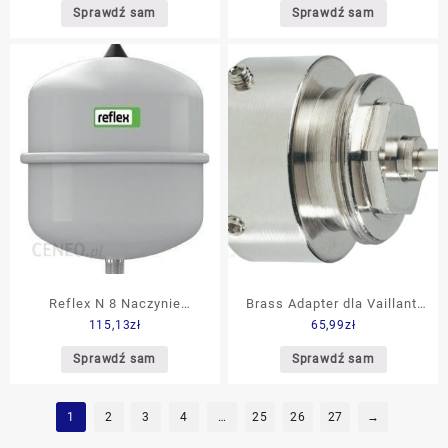
Pokojowy
Sprawdź sam
Sprawdź sam
AURATONAQUILASET
Reflex N 8 Naczynie
Brass Adapter dla Vaillant,
115,13
zł
65,99
zł
Przeponowe Do Instalacji
Gwint przyłącza 30,5 mm
C.O.I Szare 8202501
16138662962
Sprawdź sam
Sprawdź sam
1
2
3
4
…
25
26
27
→