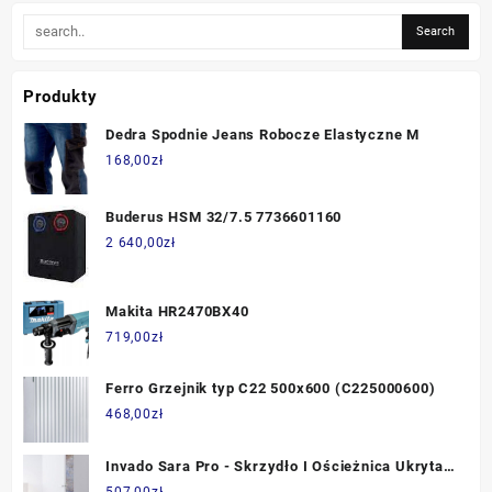
Produkty
Dedra Spodnie Jeans Robocze Elastyczne M
168,00
zł
Buderus HSM 32/7.5 7736601160
2 640,00
zł
Makita HR2470BX40
719,00
zł
Ferro Grzejnik typ C22 500x600 (C225000600)
468,00
zł
Invado Sara Pro - Skrzydło I Ościeżnica Ukryta
Otwierana Na Zewnętrz
507,00
zł