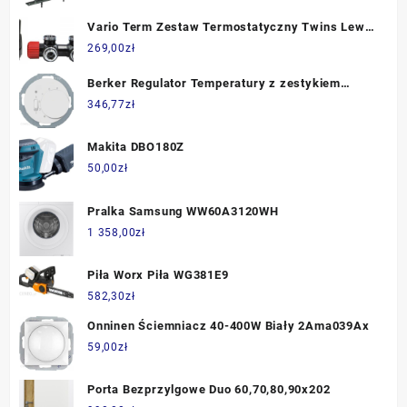
Vario Term Zestaw Termostatyczny Twins Lewy
Czarny Błyszczący Tsgs0213Cfkl
269,00
zł
Berker Regulator Temperatury z zestykiem
zwiernym, Elementem Centralnym, Łącznikiem I
346,77
zł
Diodą Biały R.Classic 20302079P
Makita DBO180Z
50,00
zł
Pralka Samsung WW60A3120WH
1 358,00
zł
Piła Worx Piła WG381E9
582,30
zł
Onninen Ściemniacz 40-400W Biały 2Ama039Ax
59,00
zł
Porta Bezprzylgowe Duo 60,70,80,90x202