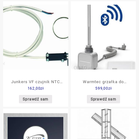
Junkers VF czujnik NTC
Warmtec grzałka do
162,00
zł
599,00
zł
przylgowy 7719001833
grzejnika łazienkowego
800W NEX App chrom z
Sprawdź sam
Sprawdź sam
programatorem