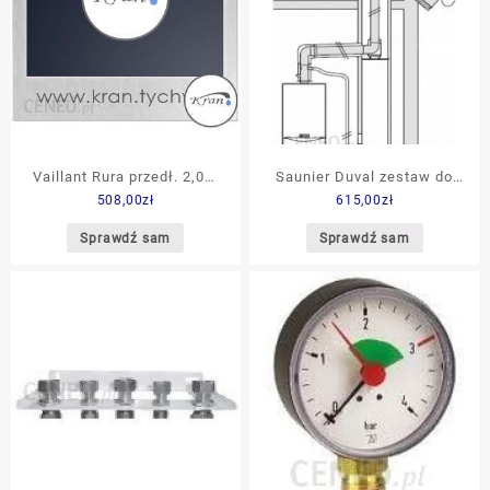
Vaillant Rura przedł. 2,0m
Saunier Duval zestaw do
508,00
zł
615,00
zł
DN 80/125
szachtu 80/125 z kolanem
bez podpory do szachtu fi
Sprawdź sam
Sprawdź sam
80 do kotłów ISOTWIN,
SEMIA, THEMA CLASSIC