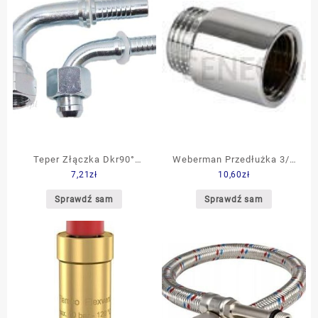
Teper Złączka Dkr90°
Weberman Przedłużka 3/4
7,21
zł
10,60
zł
Ø8/1/2″
x20mm chromowana gw/gz
P120C
Sprawdź sam
Sprawdź sam