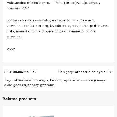
Maksymalne ciśnienie pracy : 1MPa (10 bar)Aukcja dotyczy
rozmiaru: 6/4″
podkaszarka na akumulator, elewacje domu z drewnem,
drewniana donica z kratką, krzesła do ogrodu, farba podkładowa
biała, maranta odmiany, węże do gazu ziemnego, profile
drewniane
yyyyy
SKU:
d04068fa33a7
Category:
Akcesoria do hydrauliki
Tags:
aktualności norwegia
,
kelvion
,
wydział komunikacji nowy
dwór gdański
,
zasady gwarancji
Related products