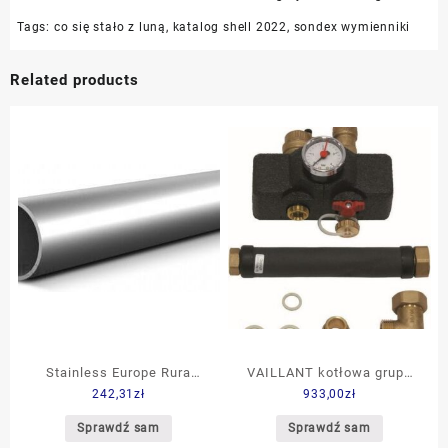
Tags:
co się stało z luną
,
katalog shell 2022
,
sondex wymienniki
Related products
Stainless Europe Rura
VAILLANT kotłowa grupa
242,31
zł
933,00
zł
Bezszwowa DN15 fi
bezpieczeństwa do 48 kW
20x2Mm
(307591)
Sprawdź sam
Sprawdź sam
1.4401/1.4404/316/316L