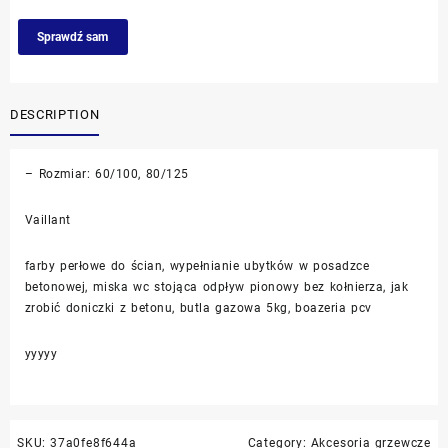
Sprawdź sam
DESCRIPTION
– Rozmiar: 60/100, 80/125
Vaillant
farby perłowe do ścian, wypełnianie ubytków w posadzce
betonowej, miska wc stojąca odpływ pionowy bez kołnierza, jak
zrobić doniczki z betonu, butla gazowa 5kg, boazeria pcv
yyyyy
SKU:
37a0fe8f644a
Category:
Akcesoria grzewcze