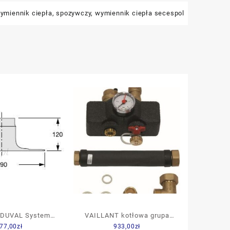
wymiennik ciepła
,
spozywczy
,
wymiennik ciepła secespol
 DUVAL Systemy
VAILLANT kotłowa grupa
77,00
zł
933,00
zł
zno-spalinowe
bezpieczeństwa do 48 kW