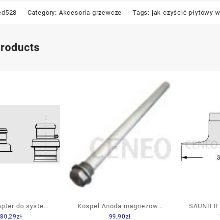
ed528
Category:
Akcesoria grzewcze
Tags:
jak czyścić płytowy 
products
apter do systemu
Kospel Anoda magnezowa
SAUNIER
80,29
zł
99,90
zł
nego do kotłów
AMW 33×450 M8
powietr