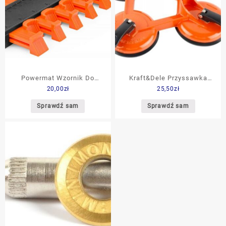
Powermat Wzornik Do
Kraft&Dele Przyssawka
20,00
zł
25,50
zł
Kopiowania Kształtów.
Mimośrodowa Potrójna Do
Szablon 260 Mm
Szyb 150Kg Fi120Mm
Sprawdź sam
Sprawdź sam
(PMGSK10T)
Kd10652