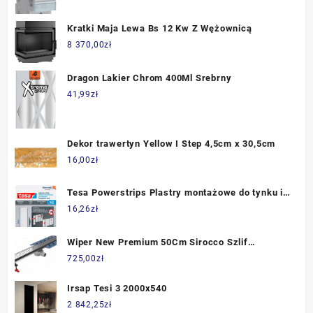
Kratki Maja Lewa Bs 12 Kw Z Wężownicą
8 370,00
zł
Dragon Lakier Chrom 400Ml Srebrny
41,99
zł
Dekor trawertyn Yellow I Step 4,5cm x 30,5cm
16,00
zł
Tesa Powerstrips Plastry montażowe do tynku i
tapet 1kg
16,26
zł
Wiper New Premium 50Cm Sirocco Szlif
500017002050
725,00
zł
Irsap Tesi 3 2000x540
2 842,25
zł