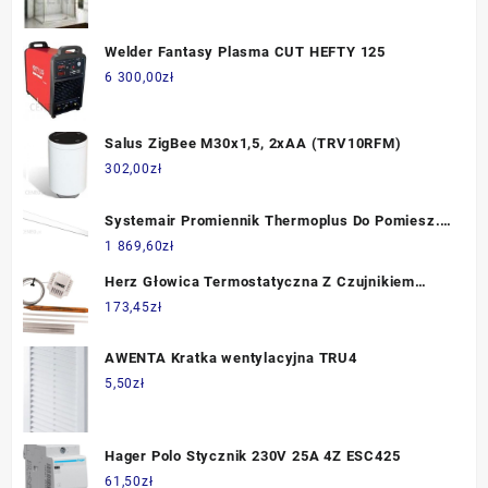
Welder Fantasy Plasma CUT HEFTY 125
6 300,00
zł
Salus ZigBee M30x1,5, 2xAA (TRV10RFM)
302,00
zł
Systemair Promiennik Thermoplus Do Pomiesz.
Wilgotnych Ecv70021
1 869,60
zł
Herz Głowica Termostatyczna Z Czujnikiem
Powierzchniowym - 1742100
173,45
zł
AWENTA Kratka wentylacyjna TRU4
5,50
zł
Hager Polo Stycznik 230V 25A 4Z ESC425
61,50
zł