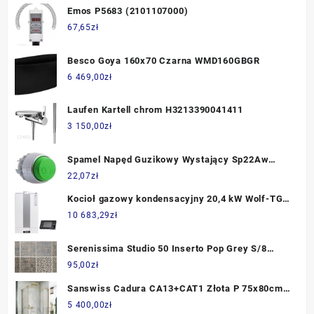
Emos P5683 (2101107000)
67,65
zł
Besco Goya 160x70 Czarna WMD160GBGR
6 469,00
zł
Laufen Kartell chrom H3213390041411
3 150,00
zł
Spamel Napęd Guzikowy Wystający Sp22Aw
Zielony (Sp22Awz)
22,07
zł
Kocioł gazowy kondensacyjny 20,4 kW Wolf-TG
CGB-2K-20 dwufunkcyjny
10 683,29
zł
Serenissima Studio 50 Inserto Pop Grey S/8
30x30 Rett Gres
95,00
zł
Sanswiss Cadura CA13+CAT1 Złota P 75x80cm
CA13D0751207+CAT10801207
5 400,00
zł