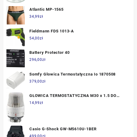
Atlantic MP-1565
34,99
zł
Fieldmann FDS 1013-A
54,00
zł
Battery Protector 40
296,00
zł
Somfy Głowica Termostatyczna Io 1870508
379,00
zł
GŁOWICA TERMOSTATYCZNA M30 x 1.5 DO
GRZEJNIKA
14,99
zł
Casio G-Shock GW-M5610U-1BER
499,00
zł