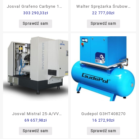
Josval Grafeno Carbyne 125
Walter Sprężarka Śrubowa
303 290,33
zł
22 777,00
zł
A VV (5509304)
500L Sktg 7,5 S 10 Bar
(Sktg75S10Bar)
Sprawdź sam
Sprawdź sam
Josval Mistral 25-A/VV
Gudepol G3HT408270
69 657,98
zł
16 272,90
zł
(5270924)
Sprawdź sam
Sprawdź sam