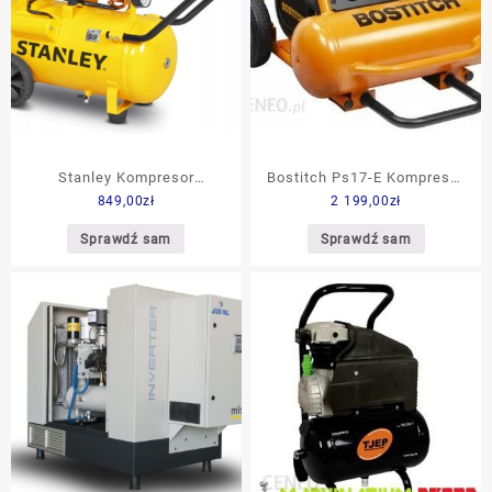
Stanley Kompresor
Bostitch Ps17-E Kompresor
849,00
zł
2 199,00
zł
Bezolejowy 24L
Bezolejowy 17l 13.8bar
B2CC2G4STN704
PS17E
Sprawdź sam
Sprawdź sam