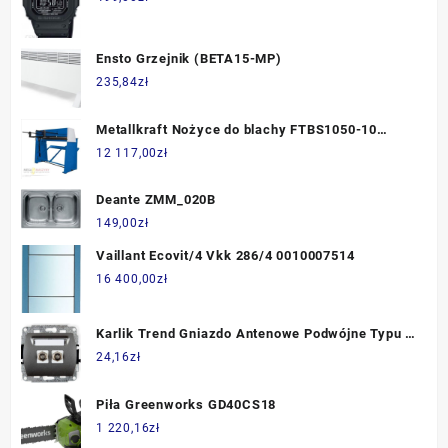
Ensto Grzejnik (BETA15-MP)
235,84
zł
Metallkraft Nożyce do blachy FTBS1050-10
3772910
12 117,00
zł
Deante ZMM_020B
149,00
zł
Vaillant Ecovit/4 Vkk 286/4 0010007514
16 400,00
zł
Karlik Trend Gniazdo Antenowe Podwójne Typu F
Grafit 11GF-2
24,16
zł
Piła Greenworks GD40CS18
1 220,16
zł