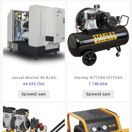
Josval Mistral 40-B/AS
Stanley N7TC801STF043
64 655,73
zł
7 740,00
zł
(5310835)
Sprawdź sam
Sprawdź sam