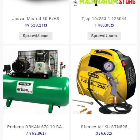
Josval Mistral 30-B/AS
Tjep 10/250-1 123044
49 628,21
zł
1 480,00
zł
(5300825)
Sprawdź sam
Sprawdź sam
Prebena ORKAN 670 10 BAR
Stanley Air Kit STN595
7 962,86
zł
386,60
zł
650 l/min
NU8215190STN595