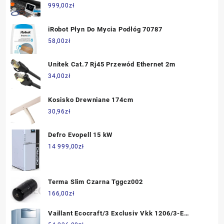
grzewcza 14m2 140W/m2 + akcesoria
999,00
zł
montażowe
iRobot Płyn Do Mycia Podłóg 70787
58,00
zł
Unitek Cat.7 Rj45 Przewód Ethernet 2m
34,00
zł
Kosisko Drewniane 174cm
30,96
zł
Defro Evopell 15 kW
14 999,00
zł
Terma Slim Czarna Tggcz002
166,00
zł
Vaillant Ecocraft/3 Exclusiv Vkk 1206/3-E
0010014131