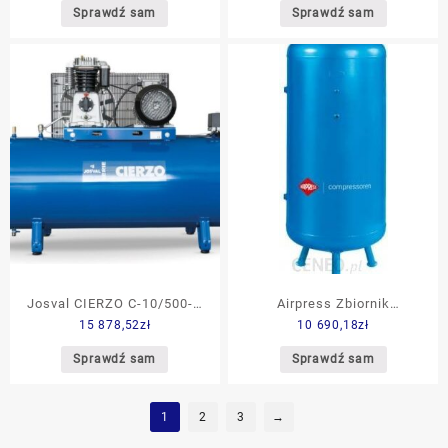
Sprawdź sam
Sprawdź sam
Josval CIERZO C-10/500-A
Airpress Zbiornik
15 878,52
zł
10 690,18
zł
(5239225)
Ciśnieniowy 1500L 12Bar
36113
Sprawdź sam
Sprawdź sam
1
2
3
→