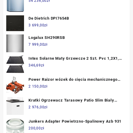
54 236,00
zł
De Dietrich DPI7654B
3 699,00
zł
Logalux SH290RSB
7 999,00
zł
Intex Solarne Maty Grzewcze 2 Szt. Pvc 1,2X1,2
M Czarne
346,69
zł
Power Raizor wózek do cięcia mechanicznego
Raimondi
2 150,00
zł
Kratki Ogrzewacz Tarasowy Patio Slim Biały
(PATIOSLIMMG3037MBARSB)
2 976,00
zł
Junkers Adapter Powietrzno-Spalinowy Azb 931
200,00
zł