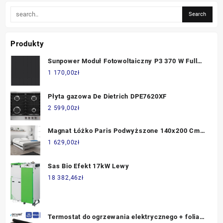
Produkty
Sunpower Moduł Fotowoltaiczny P3 370 W Full
Black (SPRP3370BLK)
1 170,00
zł
Płyta gazowa De Dietrich DPE7620XF
2 599,00
zł
Magnat Łóżko Paris Podwyższone 140x200 Cm
Białe Ze Stelażem Listwowym Materac Coco
1 629,00
zł
Maxi 23
Sas Bio Efekt 17kW Lewy
18 382,46
zł
Termostat do ogrzewania elektrycznego + folia