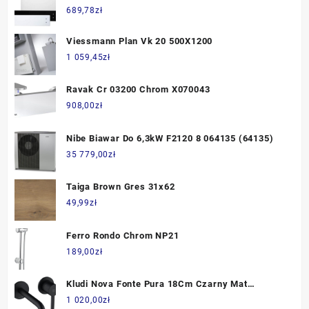
689,78
zł
Viessmann Plan Vk 20 500X1200
1 059,45
zł
Ravak Cr 03200 Chrom X070043
908,00
zł
Nibe Biawar Do 6,3kW F2120 8 064135 (64135)
35 779,00
zł
Taiga Brown Gres 31x62
49,99
zł
Ferro Rondo Chrom NP21
189,00
zł
Kludi Nova Fonte Pura 18Cm Czarny Mat
202443915
1 020,00
zł