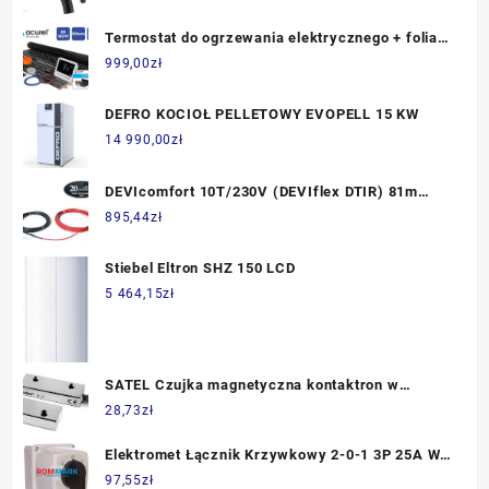
Termostat do ogrzewania elektrycznego + folia
grzewcza 12m2 80W/m2 + akcesoria montażowe
999,00
zł
DEFRO KOCIOŁ PELLETOWY EVOPELL 15 KW
14 990,00
zł
DEVIcomfort 10T/230V (DEVIflex DTIR) 81m
800W nr. 87101716
895,44
zł
Stiebel Eltron SHZ 150 LCD
5 464,15
zł
SATEL Czujka magnetyczna kontaktron w
metalowej obudowie przewody w osłonie (B-3A)
28,73
zł
Elektromet Łącznik Krzywkowy 2-0-1 3P 25A W
Obudowie Ip65 Łuk E25-73 952573
97,55
zł