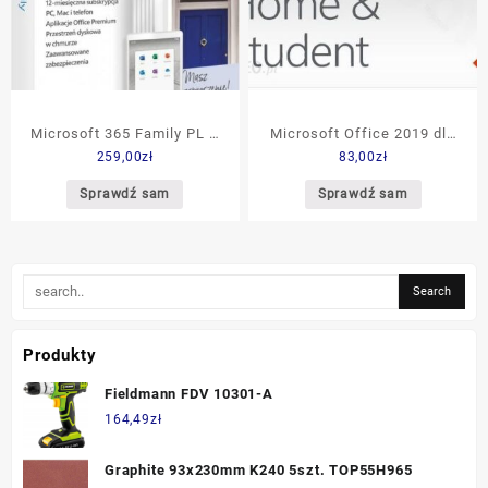
Microsoft 365 Family PL –
Microsoft Office 2019 dla
259,00
zł
83,00
zł
licencja na rok (6GQ01161)
Użytkowników Domowych i
Uczniów
Sprawdź sam
Sprawdź sam
Produkty
Fieldmann FDV 10301-A
164,49
zł
Graphite 93x230mm K240 5szt. TOP55H965