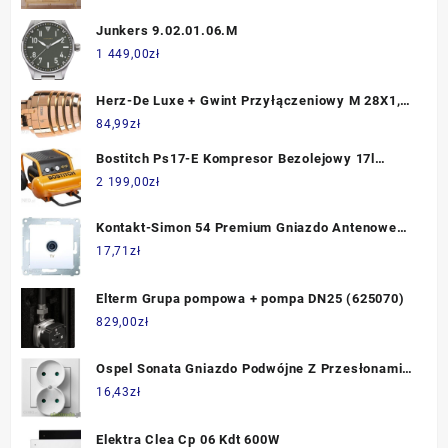
Junkers 9.02.01.06.M
1 449,00
zł
Herz-De Luxe + Gwint Przyłączeniowy M 28X1,5
(1923041)
84,99
zł
Bostitch Ps17-E Kompresor Bezolejowy 17l
13.8bar PS17E
2 199,00
zł
Kontakt-Simon 54 Premium Gniazdo Antenowe
TV Pojedyncze Białę DAK1.01/11
17,71
zł
Elterm Grupa pompowa + pompa DN25 (625070)
829,00
zł
Ospel Sonata Gniazdo Podwójne Z Przesłonami
Komplet Ecru Gp-2Rp/27
16,43
zł
Elektra Clea Cp 06 Kdt 600W