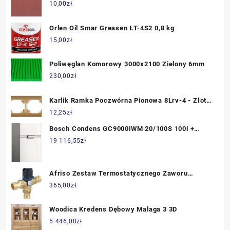
10,00
zł
Orlen Oil Smar Greasen ŁT-4S2 0,8 kg
15,00
zł
Poliwęglan Komorowy 3000x2100 Zielony 6mm
230,00
zł
Karlik Ramka Poczwórna Pionowa 8Lrv-4 - Złoty
Metalik
12,25
zł
Bosch Condens GC9000iWM 20/100S 100l +
CW400 + zestaw do szachtu AZB 616/1
19 116,55
zł
(8734100521)
Afriso Zestaw Termostatycznego Zaworu
Mieszającego Atm 361 Dn20 G1" 20÷43°C Kvs 1
365,00
zł
6M3/H
Woodica Kredens Dębowy Malaga 3 3D
5 446,00
zł