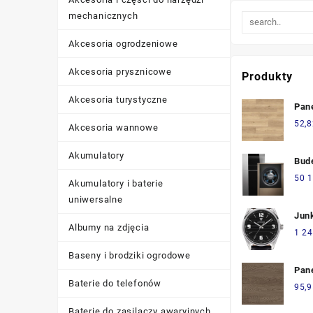
mechanicznych
Akcesoria ogrodzeniowe
Akcesoria prysznicowe
Produkty
Akcesoria turystyczne
Pan
Egge
52,8
Akcesoria wannowe
Epc
Lar
Akumulatory
Bud
Wlw
50 1
Akumulatory i baterie
uniwersalne
Jun
Albumy na zdjęcia
1 24
Baseny i brodziki ogrodowe
Pan
Baterie do telefonów
Bal
95,9
Floo
Baterie do zasilaczy awaryjnych