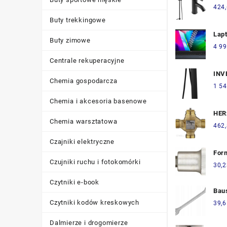
BPT
424
Buty trekkingowe
Lap
Buty zimowe
Viv
4 99
OLE
Centrale rekuperacyjne
15,
INV
(M3
Chemia gospodarcza
Bat
1 54
wol
Chemia i akcesoria basenowe
cza
HER
Chemia warsztatowa
dro
462
(14
Czajniki elektryczne
For
Czujniki ruchu i fotokomórki
1/2"
30,2
60m
Czytniki e-book
For
Bau
431
Pła
Czytniki kodów kreskowych
39,6
Sol
Crv
Dalmierze i drogomierze