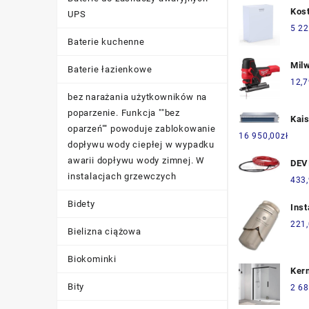
Leg
Kos
UPS
Lan
24k
5 22
Baterie kuchenne
Mil
Baterie łazienkowe
M18
12,7
493
bez narażania użytkowników na
poparzenie. Funkcja ""bez
Kai
oparzeń"" powoduje zablokowanie
55H
16 950,00
zł
dopływu wody ciepłej w wypadku
55H
awarii dopływu wody zimnej. W
DEV
instalacjach grzewczych
(DEV
433
390
Bidety
(14
Inst
Sta
221
Bielizna ciążowa
Biokominki
Kerm
Bla
Bity
2 68
Cza