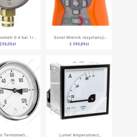
nometr 0-4 bar 1/2
Sonel Miernik rezystancji
256,00
zł
2 390,89
zł
ionowy 85263201
izolacji MIC-10 WMDEMIC10
-04-160-R-M
so Termometr
Lumel Amperomierz