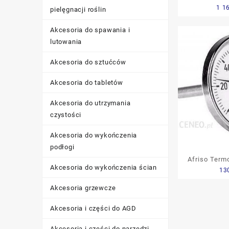
1 1
UTD
pielęgnacji roślin
Akcesoria do spawania i
lutowania
Akcesoria do sztućców
Akcesoria do tabletów
Akcesoria do utrzymania
czystości
Akcesoria do wykończenia
podłogi
Afriso Term
Akcesoria do wykończenia ścian
13
100 0-160°C
33-TB-1
Akcesoria grzewcze
Akcesoria i części do AGD
Akcesoria i części do narzędzi