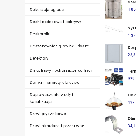
San
CA1
4 85
Dekoracja ogrodu
Cza
CA1
Deski sedesowe i pokrywy
Sys
Deskorolki
Pro
1 37
The
Deszczownice głowice i dysze
Pom
Dos
Suc
300
23,3
Detektory
Dmuchawy i odkurzacze do liści
Ter
ogr
929
Domki i namioty dla dzieci
ele
fol
Doprowadzenie wody i
HB 
10m
HPH
kanalizacja
497
mon
Drzwi prysznicowe
Obo
Moc
Drzwi składane i przesuwne
34,1
100