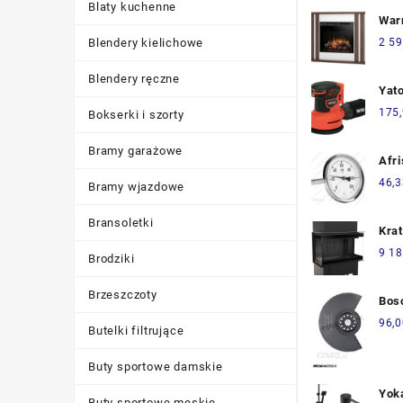
Blaty kuchenne
NIJ
War
wkł
Blendery kielichowe
2 59
XHD
biał
Blendery ręczne
Yat
dąb
175
Bokserki i szorty
Bramy garażowe
Afr
Bim
46,3
Bramy wjazdowe
120
Obu
Bransoletki
Kra
Gwi
160
9 18
Brodziki
Wył
Brzeszczoty
Bos
seg
96,0
Butelki filtrujące
ACZ
Met
Buty sportowe damskie
260
Yok
Buty sportowe męskie