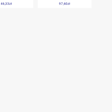
46,33
zł
97,60
zł
lowy Bith80 120
tablicowy 60/120A 72x72mm
budowa Metalowa
IP50 C3 K=90 st EA17N
nt 1/2 63807
F21200000000