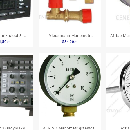
rnik sieci 3-
Viessmann Manometr
Afriso Ma
4,50
zł
534,00
zł
A U 3×230/400V
Instalacji Solarnej 7459103
RF 160 p
 KJ N14 22000
33-M
40 Oscyloskop
AFRISO Manometr grzewczy
Afri