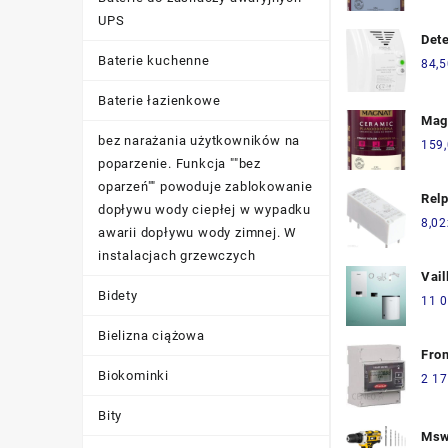
Szfi
UPS
Dete
Baterie kuchenne
gazu
84,5
XTR
Baterie łazienkowe
230
Mag
bez narażania użytkowników na
C13
159
poparzenie. Funkcja ""bez
oparzeń"" powoduje zablokowanie
Rel
dopływu wody ciepłej w wypadku
RM1
8,02
awarii dopływu wody zimnej. W
102
instalacjach grzewczych
Vail
Bidety
5 + 
11 0
Vrc
Bielizna ciążowa
Sen
Fro
Poz
Biokominki
Met
2 17
Wyp
Prz
Bity
Dac
Msw