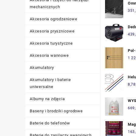
Omn
mechanicznych
Y12
351
Akcesoria ogrodzeniowe
Ded
Akcesoria prysznicowe
439
Akcesoria turystyczne
Pol
Akcesoria wannowe
Lux
1 22
Akumulatory
Hel
Akumulatory i baterie
255
8,78
uniwersalne
Albumy na zdjęcia
WY
eko
669
Baseny i brodziki ogrodowe
bigb
kam
Baterie do telefonów
Mag
C56
163
Baterie do zasilaczy awaryjnych