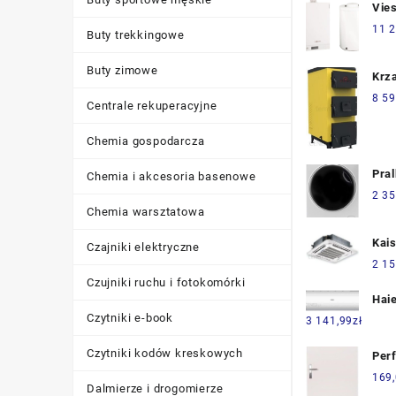
I2-
Vie
Vit
11 2
Buty trekkingowe
B1H
Vito
Buty zimowe
Krz
CUG
20k
8 59
(B1
Centrale rekuperacyjne
Chemia gospodarcza
Pral
Chemia i akcesoria basenowe
HW8
2 35
Chemia warsztatowa
Kai
Czajniki elektryczne
09H
2 15
Czujniki ruchu i fotokomórki
Haie
Czytniki e-book
(R32
3 141,99
zł
Lam
Czytniki kodów kreskowych
As2
Per
Skr
169
Dalmierze i drogomierze
Kla