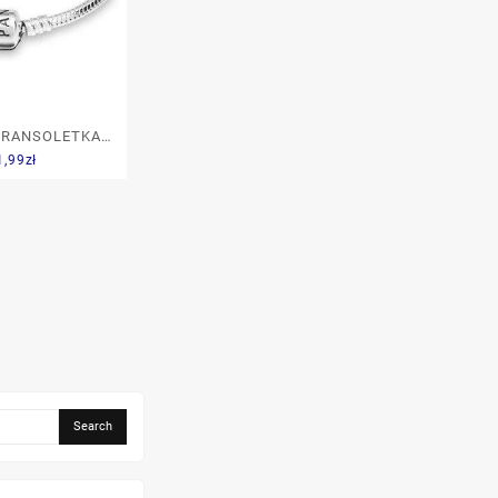
BRANSOLETKA
1,99
zł
5 590702HV-15