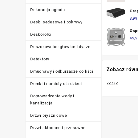
Biał
Dekoracja ogrodu
Gra
Ści
3,99
Deski sedesowe i pokrywy
Osp
Deskorolki
Ant
49,9
Koń
Deszczownice głowice i dysze
Gpa
Detektory
Zobacz równ
Dmuchawy i odkurzacze do liści
zzzzz
Domki i namioty dla dzieci
Doprowadzenie wody i
kanalizacja
Drzwi prysznicowe
Drzwi składane i przesuwne