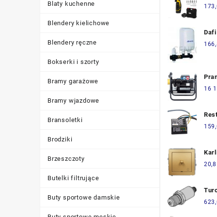
Blaty kuchenne
Wkr
173
Dwu
Blendery kielichowe
Aku
Daf
Zest
230
Blendery ręczne
166
100
Bokserki i szorty
Pra
Bramy garażowe
Mb2
16 1
Bramy wjazdowe
Res
Bransoletki
Czu
159
Czu
Brodziki
W J
Karl
Zwa
Brzeszczoty
Zwi
20,8
Inte
Dźw
Ste
Butelki filtrujące
29D
Sch
Tur
Umi
Buty sportowe damskie
Ciśn
623
Pus
Pt5
Buty sportowe męskie