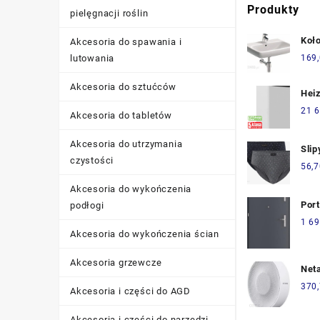
Produkty
pielęgnacji roślin
Koł
Akcesoria do spawania i
Nov
lutowania
169
60x
Akcesoria do sztućców
Hei
8k
21 6
Akcesoria do tabletów
Akcesoria do utrzymania
Slip
czystości
pac
56,7
Akcesoria do wykończenia
Por
podłogi
Wej
1 69
Akcesoria do wykończenia ścian
Lew
Akcesoria grzewcze
Net
370
Akcesoria i części do AGD
Akcesoria i części do narzędzi