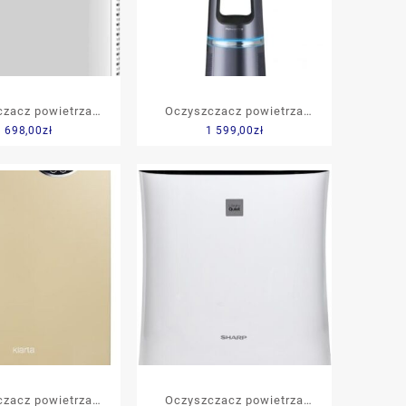
zacz powietrza
Oczyszczacz powietrza
 698,00
zł
1 599,00
zł
ber AP9800
ROWENTA QU5030F0
zacz powietrza
Oczyszczacz powietrza