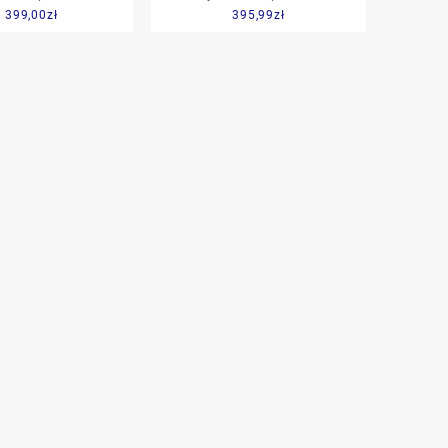
 399,00
zł
395,99
zł
 Forste 2 złoty
Sharp UA-PE30E-WB