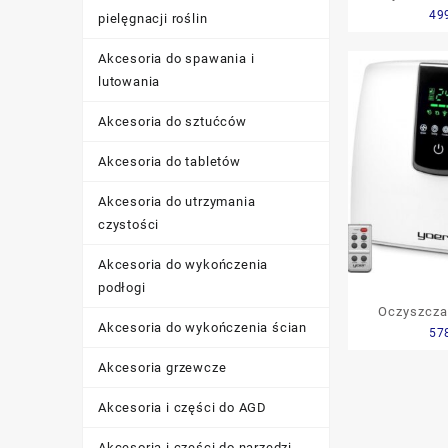
49
AP2
pielęgnacji roślin
Akcesoria do spawania i
lutowania
Akcesoria do sztućców
Akcesoria do tabletów
Akcesoria do utrzymania
czystości
Akcesoria do wykończenia
podłogi
Oczyszcza
Akcesoria do wykończenia ścian
57
YOER Pure
Akcesoria grzewcze
Akcesoria i części do AGD
Akcesoria i części do narzędzi