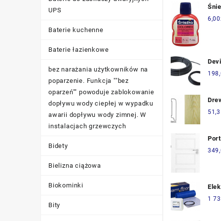
Śni
UPS
Pig
6,00
23 
Baterie kuchenne
Baterie łazienkowe
Dev
bez narażania użytkowników na
grz
198
poparzenie. Funkcja ""bez
DEV
oparzeń"" powoduje zablokowanie
36W
Dre
dopływu wody ciepłej w wypadku
Cokó
51,3
awarii dopływu wody zimnej. W
CP6
instalacjach grzewczych
2,4
Por
Bidety
Łaz
349
Lew
Bielizna ciążowa
Biokominki
Elek
Grz
1 73
Bity
128
0,5