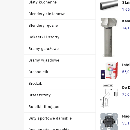
Blaty kuchenne
Stai
Ter
Rur
1 65
Wi-
Blendery kielichowe
DN1
114
Kam
Blendery ręczne
1.4
Pog
14,1
150
Sto
Bokserki i szorty
Hss
FRE
Bramy garażowe
Bramy wjazdowe
Inte
żar
Bransoletki
55,0
TRU
E27 
Brodziki
De D
***
80/
75,0
Brzeszczoty
TRA
(84
Butelki filtrujące
Hag
Buty sportowe damskie
Prz
53,1
prz
Buty sportowe męskie