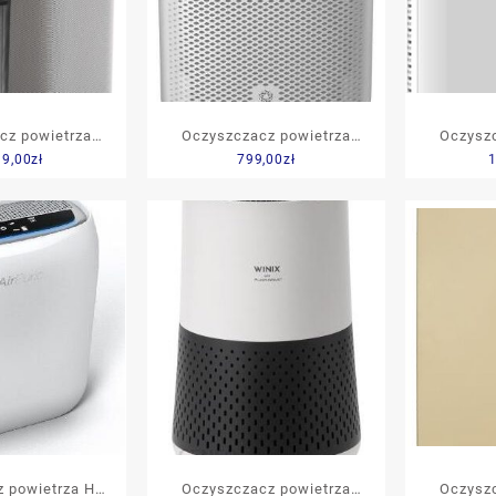
cz powietrza
Oczyszczacz powietrza
Oczyszc
99,00
zł
799,00
zł
1
 Pure A9 PA91-
PHILIPS AC1214/10
Web
04GY
 powietrza HB
Oczyszczacz powietrza
Oczyszc