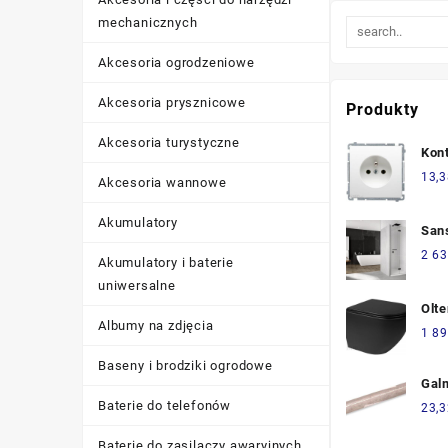
mechanicznych
Akcesoria ogrodzeniowe
Akcesoria prysznicowe
Produkty
Akcesoria turystyczne
Kon
Bas
13,3
Akcesoria wannowe
Poj
Prz
Akumulatory
San
Biał
Sol
2 63
BMG
Akumulatory i baterie
Pra
uniwersalne
SOL
Olt
Albumy na zdjęcia
Pur
1 89
Sma
Baseny i brodziki ogrodowe
Wol
Gal
Cza
mag
Baterie do telefonów
23,3
(42
ze 
Baterie do zasilaczy awaryjnych
000