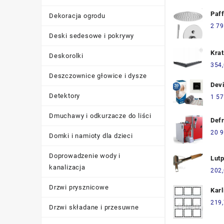
ele
Ener
Paff
Dekoracja ogrodu
40C
2 79
(JO
Deski sedesowe i pokrywy
Krat
Deskorolki
Nar
354
547
Deszczownice głowice i dysze
Kolo
Devi
150
Detektory
1 57
Devi
Dmuchawy i odkurzacze do liści
140
Defr
30K
20 9
Domki i namioty dla dzieci
Doprowadzenie wody i
Lut
kanalizacja
LG3
202
Drzwi prysznicowe
Kar
9 Kr
219
Drzwi składane i przesuwne
Cza
(01