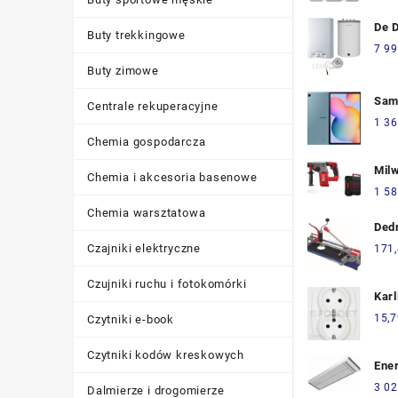
535
De 
Buty trekkingowe
Plus
7 99
150
Buty zimowe
L15
Sam
Centrale rekuperacyjne
Tab 
1 36
10.4
Chemia gospodarcza
Nie
Mil
P61
Chemia i akcesoria basenowe
0X 
1 58
493
Chemia warsztatowa
Ded
CIę
Czajniki elektryczne
171
TER
Czujniki ruchu i fotokomórki
Karl
Pod
15,7
Czytniki e-book
Log
Czytniki kodów kreskowych
Ene
pro
3 02
Dalmierze i drogomierze