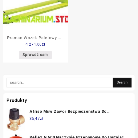
Pramac Wózek Paletowy Gs
4 271,00
zł
25S4 Pro Special 2000X525
2500Kg Gfbb1A0F100
Sprawdź sam
Produkty
Afriso Msw Zawór Bezpieczeństwa Do
Zasobników Ciepłej Wody Użytkowej, 8 Bar, 1/2"
35,47
zł
Afriso
Reflex N 600 Naczynie Przeponowe Do Instalacji