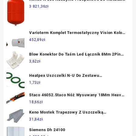
C.O.I Systemów Chłodniczych Szare 8218400
3 821,36
zł
Varioterm Komplet Termostatyczny Vision Kolor
Granit
452,89
zł
Blow Konektor Do Taśm Led Łącznik 8Mm 2Pin
5681
3,62
zł
Heatpex Uszczelki N-U Do Zestawu
Połączeniowego N 16-20 (111000020)
1,73
zł
Staco 46052.Staco Nóż Wysuwany 18Mm Heavy
Duty Blokada Ręczna, Czarne Ostrzex-Treme,
18,66
zł
Rączka Softgrip 46052STACO
Keno Mostek Trapezowy Z Uszczelką
60Mmx470Mm K14470U
31,84
zł
Siemens Dh 24100