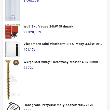
1 098,00
zł
Wolf Eko Vegas 26kW Stalmark
22 320,00
zł
Viessmann Mini Vitotherm Ei5 O Mocy 3,5kW Do
Montażu Nad- Lub Podumywalkowego (Z021635)
401,17
zł
Wkręt-Met Wkręt Hartowany Master 4,0x30mm
5907704422686
22,72
zł
Hansgrohe Przycisk mały deszcz 93572670