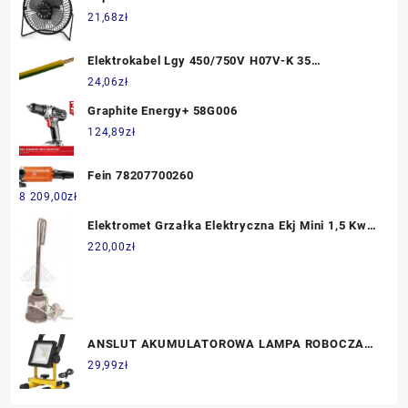
21,68
zł
Elektrokabel Lgy 450/750V H07V-K 35
Żółtozielony 100mb
24,06
zł
Graphite Energy+ 58G006
124,89
zł
Fein 78207700260
8 209,00
zł
Elektromet Grzałka Elektryczna Ekj Mini 1,5 Kw /
230 V
220,00
zł
ANSLUT AKUMULATOROWA LAMPA ROBOCZA
LED 700 LM IP54
29,99
zł