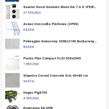
Saunier Duval GeniaAir Mono HA 7-6 O +FEW
200/6+MiPro 720 0010044299
37 950,00
zł
Aveeo Uszczelka Piórkowa (UPD8)
64,00
zł
Poliwęglan Komorowy 2000x2100 Bezbarwny
3mm
80,00
zł
Purmo Plan Compact Fc22 550x2000
1 860,00
zł
Stopnica Cerrad Concrete Gris 40×80 cm
94,47
zł
Hagen Ptg8700
4 999,00
zł
Esperanza EA149K