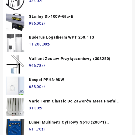
33,00
zł
Stanley St-100V-Gfa-E
996,00
zł
Buderus Logatherm WPT 250.1 IS
11 200,00
zł
Vaillant Zestaw Przyłączeniowy (303250)
966,78
zł
Kospel PPH3-9KW
688,00
zł
Vario Term Classic Do Zaworów Mera Pnefal
(Gm.03-Bb)
31,30
zł
Lumel Multimetr Cyfrowy Np10 (200P1)
NP10200P1
611,70
zł