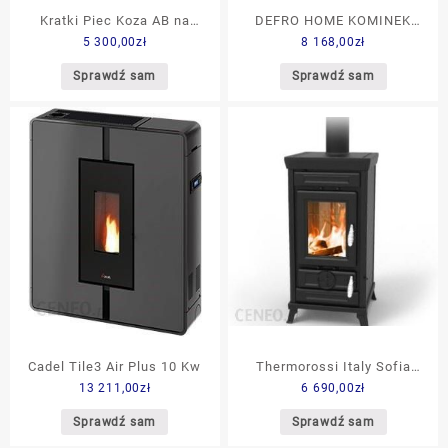
Kratki Piec Koza AB na
DEFRO HOME KOMINEK
5 300,00
zł
8 168,00
zł
nodze obrotowy stalowy
WOLNOSTOJACY ORBIS
GLASS
LOG 9kW ŻÓŁTY
Sprawdź sam
Sprawdź sam
Cadel Tile3 Air Plus 10 Kw
Thermorossi Italy Sofia
13 211,00
zł
6 690,00
zł
Easy 9,1kW
Sprawdź sam
Sprawdź sam