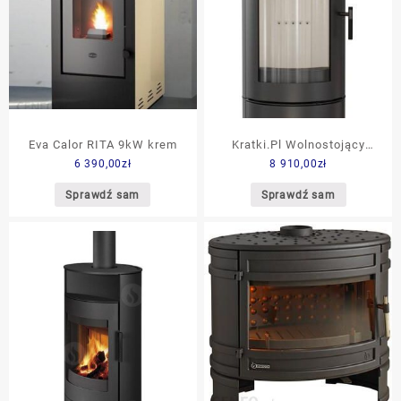
Eva Calor RITA 9kW krem
Kratki.Pl Wolnostojący
6 390,00
zł
8 910,00
zł
Anatares 10
Sprawdź sam
Sprawdź sam