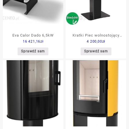
Eva Calor Dado 6,5kW
Kratki Piec wolnostojący
16 421,16
zł
4 200,00
zł
KOZA K5 STAL NOGA z
wylotem spalin fi 150
Sprawdź sam
Sprawdź sam