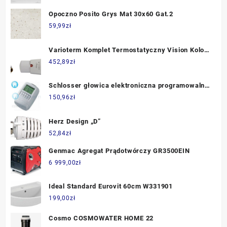
Opoczno Posito Grys Mat 30x60 Gat.2
59,99
zł
Varioterm Komplet Termostatyczny Vision Kolor
Szary Metalik
452,89
zł
Schlosser głowica elektroniczna programowalna
SH (601100001)
150,96
zł
Herz Design „D”
52,84
zł
Genmac Agregat Prądotwórczy GR3500EIN
6 999,00
zł
Ideal Standard Eurovit 60cm W331901
199,00
zł
Cosmo COSMOWATER HOME 22