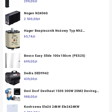
299,00
zł
Nogen N2406G
2 500,00
zł
Hager Bezpiecznik Nożowy Typ Nh2
Wsk.Podwójny Uchwyt Izol. Gg 355 A 500 V A.C.
65,74
zł
Lnh2355Mk
Besco Easy Slide 100x150cm (PES2S)
699,00
zł
Dedra DED9942
439,00
zł
Devi Dsvf Deviheat 150S 300W 20M2 Devireg
Touch Czarny 140F0331+140F1069
988,00
zł
Kostrzewa Ele24 24kW Ele2424KW