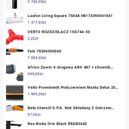
3 740,00
zł
Laufen Living Square 75X48 H8174390001041
1 377,60
zł
VERTO ROZDZIELACZ 15G744-30
2,22
zł
Fein 78206500260
7 099,00
zł
Afriso Zawór 4-drogowy ARV 487 + siłownik
ARM 343 1348734
999,00
zł
Veito Promiennik Podczerwieni Manta Delux 2500
Ip55 (VE2018208)
1 999,00
zł
Beta Utensili S.P.A. Nóż Składany Z Ostrzem
Trapezowym 17770050
97,56
zł
Rea Niska Orix Black REAB5642