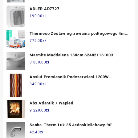
ADLER AD7727
190,00
zł
Thermeco Zestaw ogrzewania podłogowego 4m2
+ regulator NEXANS N-COMFORT TR
779,00
zł
Marmite Maddalena 158cm 624821161003
3 839,00
zł
Anslut Promiennik Podczerwieni 1200W
(THL020A)
349,00
zł
Abx Atlantik 7 Wapień
9 229,00
zł
Sanha-Therm Łuk 35 Jednokielichowy 90'
(124001A35)
42,40
zł