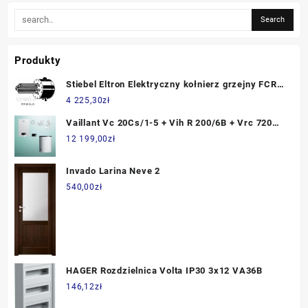
Produkty
Stiebel Eltron Elektryczny kołnierz grzejny FCR
28/180
4 225,30
zł
Vaillant Vc 20Cs/1-5 + Vih R 200/6B + Vrc 720
Sensocomfort + Zestaw Do Szachtu (10043617)
12 199,00
zł
Invado Larina Neve 2
540,00
zł
HAGER Rozdzielnica Volta IP30 3x12 VA36B
146,12
zł