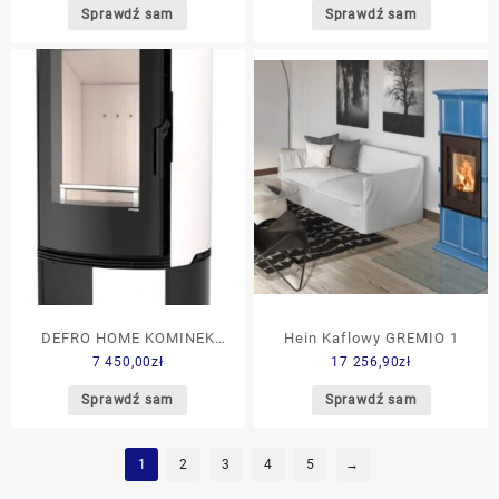
Sprawdź sam
Sprawdź sam
DEFRO HOME KOMINEK
Hein Kaflowy GREMIO 1
7 450,00
zł
17 256,90
zł
WOLNOSTOJACY ORBIS
LOG 9kW BIAŁY
Sprawdź sam
Sprawdź sam
1
2
3
4
5
→