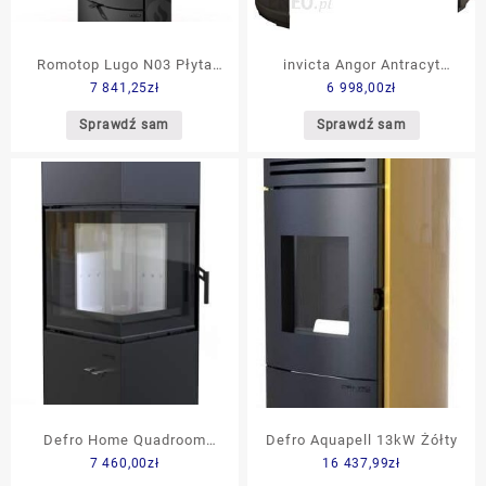
Romotop Lugo N03 Płyta
invicta Angor Antracyt
7 841,25
zł
6 998,00
zł
Stalowa
(6142)
Sprawdź sam
Sprawdź sam
Defro Home Quadroom
Defro Aquapell 13kW Żółty
7 460,00
zł
16 437,99
zł
9,6kW Czarny