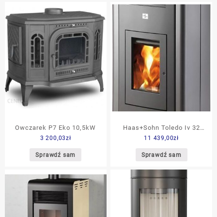
Owczarek P7 Eko 10,5kW
Haas+Sohn Toledo Iv 32
3 200,03
zł
11 439,00
zł
Antracyt Szary
Sprawdź sam
Sprawdź sam