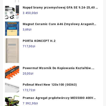
Napęd bramy przemysłowej GFA SE 9.24-25,40 +
centrala TS970 + OSE
3 450,00
zł
Magnat Ceramic Care A46 Zmysłowy Aragonit
0,03L
3,69
zł
PORTA KONCEPT H.2
717,00
zł
Powermat Wzornik Do Kopiowania Kształtów.
Szablon 260 Mm (PMGSK10T)
20,00
zł
Polimat West New 120x100 (00363)
172,72
zł
Pramac Agregat prądotwórczy MES5000 400V
PA542TH1007
7 392,30
zł