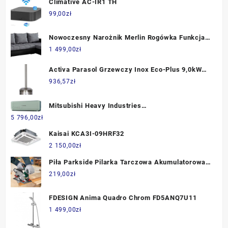
Climative AC-IR1 TH
99,00
zł
Nowoczesny Narożnik Merlin Rogówka Funkcja
Spania123667406
1 499,00
zł
Activa Parasol Grzewczy Inox Eco-Plus 9,0kW
13801
936,57
zł
Mitsubishi Heavy Industries
SRK50ZSXWT/SRC50ZSXW
5 796,00
zł
Kaisai KCA3I-09HRF32
2 150,00
zł
Piła Parkside Pilarka Tarczowa Akumulatorowa
20 V Phksa 20 Li A2 (Bez Akumulatora I
219,00
zł
Ładowarki)
FDESIGN Anima Quadro Chrom FD5ANQ7U11
1 499,00
zł