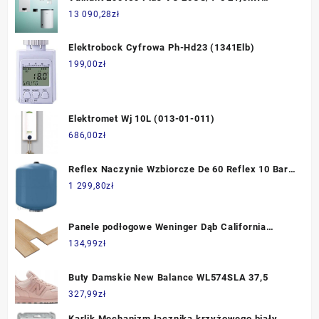
SensoComfort VAI0000010043618
13 090,28
zł
Elektrobock Cyfrowa Ph-Hd23 (1341Elb)
199,00
zł
Elektromet Wj 10L (013-01-011)
686,00
zł
Reflex Naczynie Wzbiorcze De 60 Reflex 10 Bar
7306400
1 299,80
zł
Panele podłogowe Weninger Dąb California
Jodełka Prawa De Lux 471Jp
134,99
zł
Buty Damskie New Balance WL574SLA 37,5
327,99
zł
Karlik Mechanizm łącznika krzyżowego biały