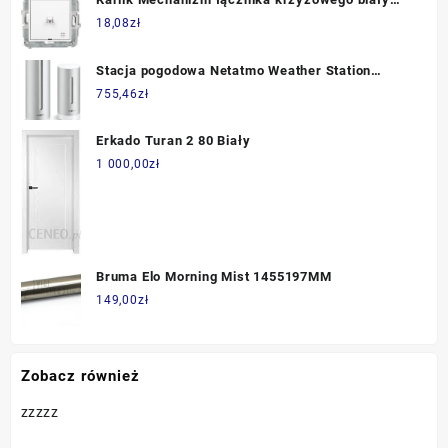
MWPUS-6
18,08
zł
Stacja pogodowa Netatmo Weather Station
NWS01
755,46
zł
Erkado Turan 2 80 Biały
1 000,00
zł
Bruma Elo Morning Mist 1455197MM
149,00
zł
Zobacz również
zzzzz