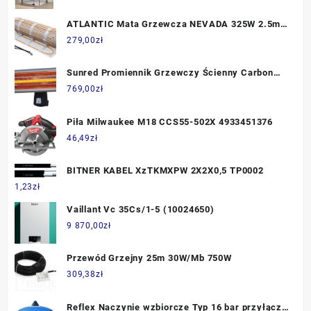
ATLANTIC Mata Grzewcza NEVADA 325W 2.5m2
002 376
279,00
zł
Sunred Promiennik Grzewczy Ścienny Carbon
Wmc1800R Czarny 1800 W
769,00
zł
Piła Milwaukee M18 CCS55-502X 4933451376
46,49
zł
BITNER KABEL XzTKMXPW 2X2X0,5 TP0002
1,23
zł
Vaillant Vc 35Cs/1-5 (10024650)
9 870,00
zł
Przewód Grzejny 25m 30W/Mb 750W
309,38
zł
Reflex Naczynie wzbiorcze Typ 16 bar przyłącze