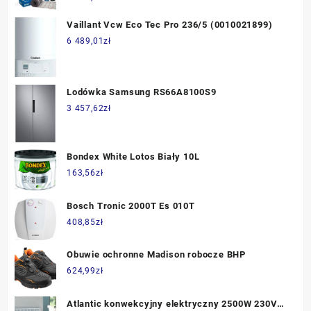
Vaillant Vcw Eco Tec Pro 236/5 (0010021899)
6 489,01
zł
Lodówka Samsung RS66A8100S9
3 457,62
zł
Bondex White Lotos Biały 10L
163,56
zł
Bosch Tronic 2000T Es 010T
408,85
zł
Obuwie ochronne Madison robocze BHP
624,99
zł
Atlantic konwekcyjny elektryczny 2500W 230V