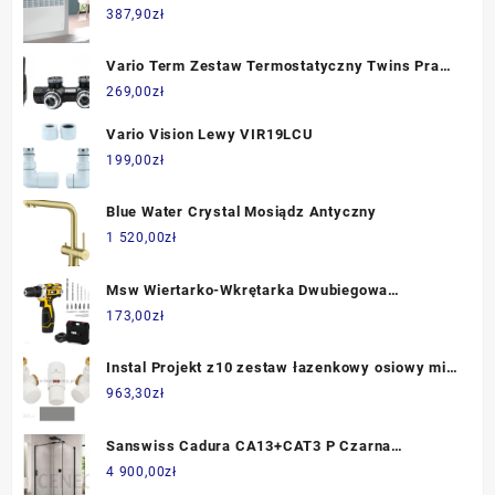
F125 biały 003030
387,90
zł
Vario Term Zestaw Termostatyczny Twins Prawy
Czarny Strukturalny Tsgs0214Cfk/p
269,00
zł
Vario Vision Lewy VIR19LCU
199,00
zł
Blue Water Crystal Mosiądz Antyczny
1 520,00
zł
Msw Wiertarko-Wkrętarka Dwubiegowa
Akumulatorowa Zestaw 17 El. 1009095
173,00
zł
Instal Projekt z10 zestaw łazenkowy osiowy mini
podłączenie pod miedz CU kolor silver
963,30
zł
603400124C17
Sanswiss Cadura CA13+CAT3 P Czarna
75x100cm CA13D0750607+CAT31000607
4 900,00
zł