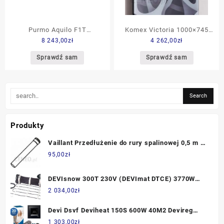
Purmo Aquilo F1T
Komex Victoria 1000×745
8 243,00
zł
4 262,00
zł
140X1200X340
849-1065W
Sprawdź sam
Sprawdź sam
Produkty
Vaillant Przedłużenie do rury spalinowej 0,5 m (
80) (300833)
95,00
zł
DEVIsnow 300T 230V (DEVImat DTCE) 3770W
120m2 dł.24m
2 034,00
zł
Devi Dsvf Deviheat 150S 600W 40M2 Devireg
Touch Czarny 140F0335+140F1069
1 303,00
zł