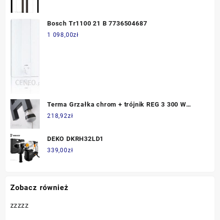
Bosch Tr1100 21 B 7736504687
1 098,00
zł
Terma Grzałka chrom + trójnik REG 3 300 W
WER3T03FCROU
218,92
zł
DEKO DKRH32LD1
339,00
zł
Zobacz również
zzzzz