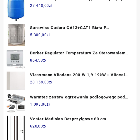
DN 100/ PN 16 DE 1000 O 1000 (73.27.800)
27 448,00
zł
Sanswiss Cadura CA13+CAT1 Biała P
120x120cm CA13D1200907+CAT11200907
5 300,00
zł
Berker Regulator Temperatury Ze Sterowaniem
Czasowym I Elementem Centralnym Stal
864,58
zł
Szlachetna Lakierowana K.5 20447104
Viessmann Vitodens 200-W 1,9-19kW + Vitocal
262-A T2H 300L (B2HB832)
28 159,00
zł
Warmtec zestaw ogrzewania podłogowego pod
panele Exclusive mata grzewcza AL-25 2,5m²
1 098,00
zł
150W/m² regulator XTS
Voster Mediolan Bezprzylgowe 80 cm
620,00
zł