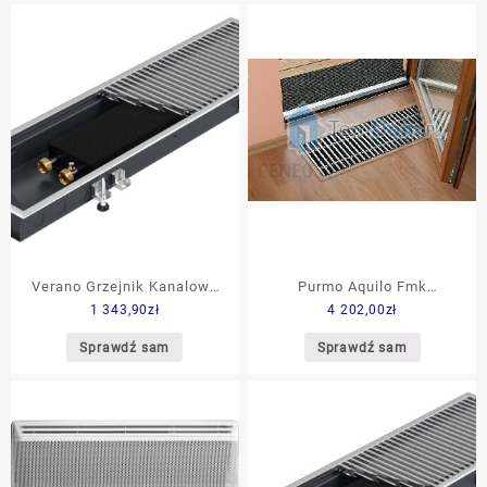
Verano Grzejnik Kanalowy
Purmo Aquilo Fmk
1 343,90
zł
4 202,00
zł
Vk15200 484W
110X1700X420
Sprawdź sam
Sprawdź sam