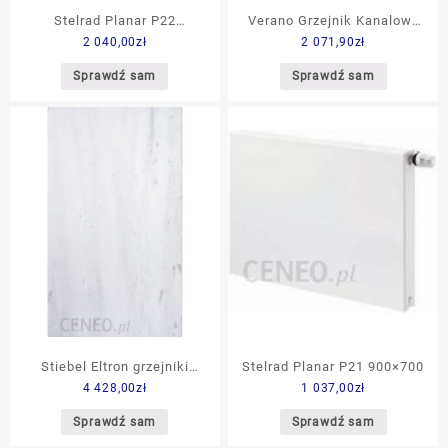
Stelrad Planar P22
Verano Grzejnik Kanalowy
2 040,00
zł
2 071,90
zł
500×2400
Vk15380 1148W
Sprawdź sam
Sprawdź sam
Stiebel Eltron grzejniki
Stelrad Planar P21 900×700
4 428,00
zł
1 037,00
zł
marmurowe MHP 90 900W
(182273)
Sprawdź sam
Sprawdź sam