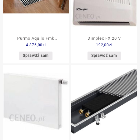
Purmo Aquilo Fmk
Dimplex FX 20 V
4 876,00
zł
192,00
zł
90X2700X340
Sprawdź sam
Sprawdź sam