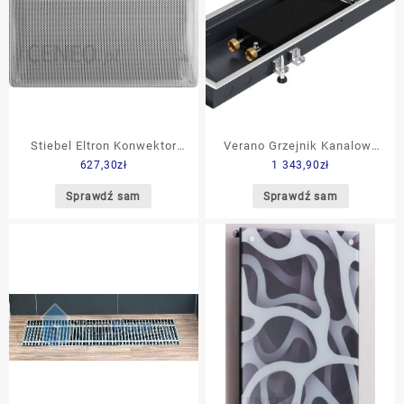
Stiebel Eltron Konwektor
Verano Grzejnik Kanalowy
627,30
zł
1 343,90
zł
Promiennikowy Cnr 150
Vk15250 354W
Sprawdź sam
Sprawdź sam