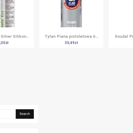
 Silver Silikon
Tytan Piana pistoletowa 65
Soudal P
,00
zł
30,49
zł
rny 310ml
750ml