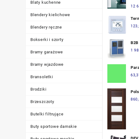
Blaty kuchenne
+ VI
12 6
cal
Blendery kielichowe
zes
Ter
(00
Ter
123
Blendery ręczne
H5
Bokserki i szorty
B2B
z k
1 98
Bramy garażowe
EXP
Bramy wjazdowe
Par
Zie
63,3
Bransoletki
19,
Brodziki
Pol
Ond
860
Brzeszczoty
Butelki filtrujące
Buty sportowe damskie
DEV
Buty sportowe męskie