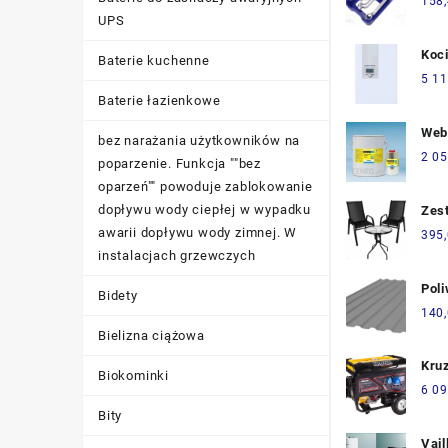
158
UPS
Koci
Baterie kuchenne
DBE
5 11
Baterie łazienkowe
Web
bez narażania użytkowników na
Wod
2 05
poparzenie. Funkcja ""bez
Gru
oparzeń"" powoduje zablokowanie
Żyw
dopływu wody ciepłej w wypadku
Zes
Epo
Ogr
awarii dopływu wody zimnej. W
395
784
Balk
instalacjach grzewczych
Krz
Pol
Bidety
tra
140
200
Bielizna ciążowa
dym
Kru
mm
Biokominki
Prą
6 09
900
Bity
Vail