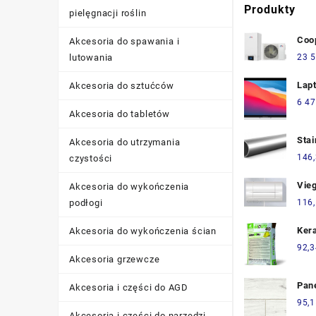
Produkty
pielęgnacji roślin
Coo
Akcesoria do spawania i
Pom
lutowania
23 5
Hp6.
Lap
Akcesoria do sztućców
Mac
6 47
Akcesoria do tabletów
13,
(MY
Stai
Akcesoria do utrzymania
Rur
146
czystości
DN10
19,
Vie
Akcesoria do wykończenia
304
podłogi
116
Kera
Akcesoria do wykończenia ścian
geo
92,3
Akcesoria grzewcze
bet
25k
Pan
Akcesoria i części do AGD
Balt
95,1
zim
Akcesoria i części do narzędzi