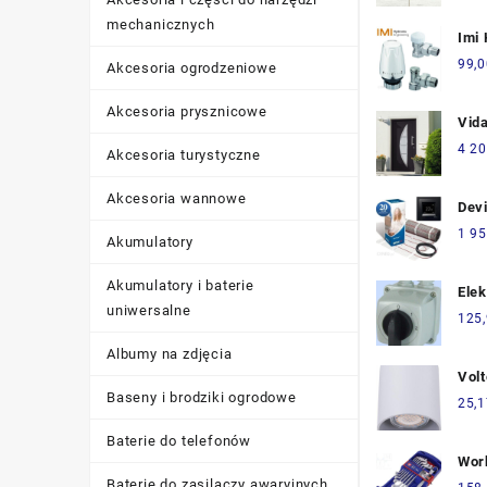
mechanicznych
Imi
Zes
99,0
Akcesoria ogrodzeniowe
Cal
Zaw
Akcesoria prysznicowe
Vida
[Dx
Wej
4 20
Akcesoria turystyczne
Zew
Ant
Akcesoria wannowe
Devi
98x
150
1 95
Akumulatory
Dev
Cza
Akumulatory i baterie
Ele
140
uniwersalne
Krz
125
3P 
Albumy na zdjęcia
Lic
Vol
Obu
Baseny i brodziki ogrodowe
Opr
25,1
E25
Vier
Baterie do telefonów
(VO
Wor
Baterie do zasilaczy awaryjnych
Klu