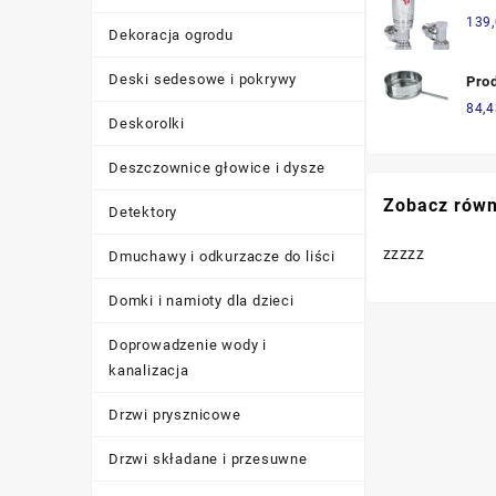
mat
Zaw
139
25 
Dekoracja ogrodu
Ter
reg
Do G
Deski sedesowe i pokrywy
Pro
Chr
Ods
84,4
Deskorolki
KŻJ
Deszczownice głowice i dysze
Zobacz równ
Detektory
zzzzz
Dmuchawy i odkurzacze do liści
Domki i namioty dla dzieci
Doprowadzenie wody i
kanalizacja
Drzwi prysznicowe
Drzwi składane i przesuwne