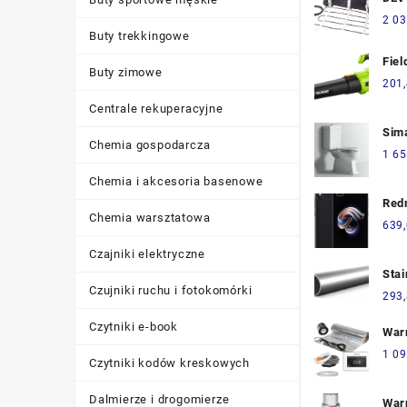
230
2 03
DTC
Buty trekkingowe
120
Fie
Buty zimowe
706
201
Centrale rekuperacyjne
Sim
Chemia gospodarcza
LO9
1 65
Chemia i akcesoria basenowe
Red
Chemia warsztatowa
4/6
639
Czajniki elektryczne
Stai
Czujniki ruchu i fotokomórki
Rur
293
DN6
Czytniki e-book
1.4
War
200
ogr
1 09
Czytniki kodów kreskowych
pod
pane
Dalmierze i drogomierze
War