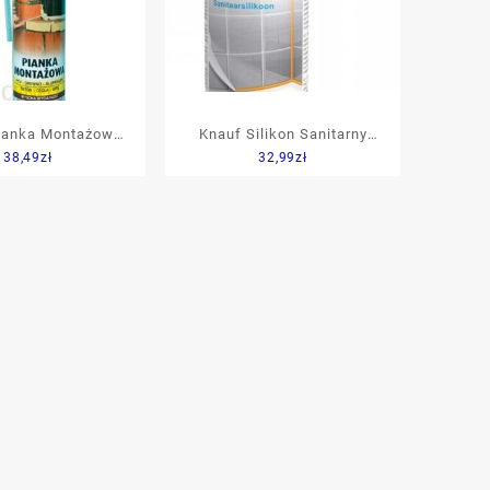
ianka Montażowa
Knauf Silikon Sanitarny
38,49
zł
32,99
zł
500ml
Bezbarwny 280Ml