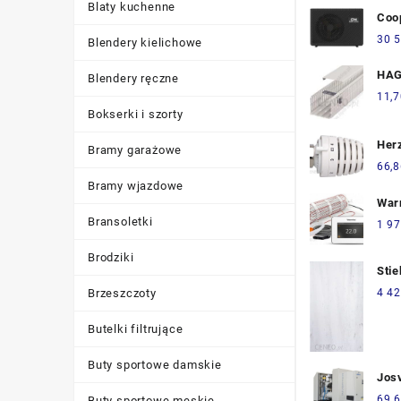
Blaty kuchenne
Coo
Pom
30 5
Blendery kielichowe
Hp0
HAG
Blendery ręczne
GRz
11,7
X 2
Bokserki i szorty
(BA
Her
Bramy garażowe
28X
66,8
Bramy wjazdowe
War
Grz
Bransoletki
1 97
100
Brodziki
Stie
grze
4 42
Brzeszczoty
mar
900
Butelki filtrujące
Buty sportowe damskie
Josv
A/V
69 6
Buty sportowe męskie