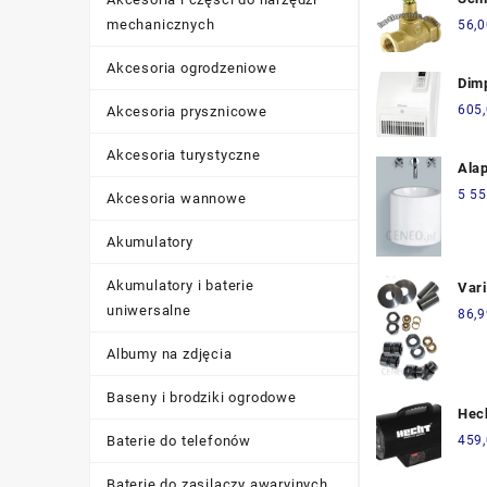
grz
mechanicznych
56,0
pro
020
Akcesoria ogrodzeniowe
Dim
605
Akcesoria prysznicowe
Akcesoria turystyczne
Ala
504
5 55
Akcesoria wannowe
Akumulatory
Akumulatory i baterie
Var
uniwersalne
Poj
86,9
PeX
Albumy na zdjęcia
Baseny i brodziki ogrodowe
Hec
Gaz
Baterie do telefonów
459
Baterie do zasilaczy awaryjnych