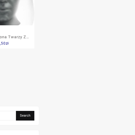
ona Twarzy Z
,50
zł
i Fs802