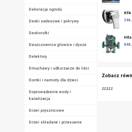
Dekoracja ogrodu
KFA
610
246
Deski sedesowe i pokrywy
Deskorolki
Hit
Deszczownice głowice i dysze
848
Detektory
Dmuchawy i odkurzacze do liści
Zobacz równ
Domki i namioty dla dzieci
zzzzz
Doprowadzenie wody i
kanalizacja
Drzwi prysznicowe
Drzwi składane i przesuwne