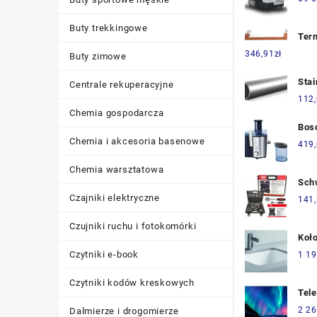
Buty trekkingowe
Ter
Tri
346,91
zł
Buty zimowe
WRR
Stai
Centrale rekuperacyjne
Rur
112
DN3
Chemia gospodarcza
1.4
Bos
Chemia i akcesoria basenowe
20
MES
419
Chemia warsztatowa
Sch
Zes
Czajniki elektryczne
141
Kluc
Czujniki ruchu i fotokomórki
Wal
Koł
Nar
GRO
Czytniki e-book
1 19
L21
Czytniki kodów kreskowych
Tel
LED
2 26
Dalmierze i drogomierze