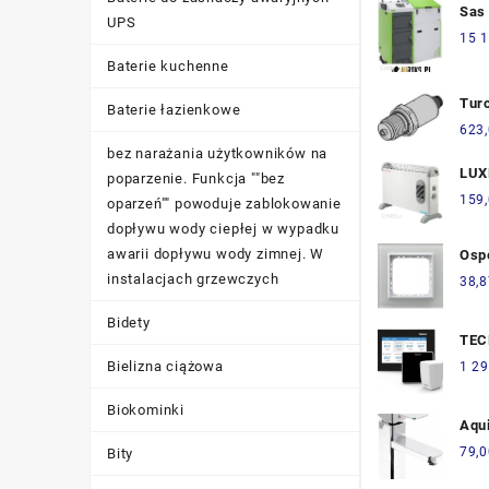
Sas
UPS
Pra
15 1
Baterie kuchenne
Tur
Baterie łazienkowe
Ciśn
623
Pt1
bez narażania użytkowników na
H11
LUX
poparzenie. Funkcja ""bez
159
oparzeń"" powoduje zablokowanie
dopływu wody ciepłej w wypadku
awarii dopływu wody zimnej. W
Osp
Ram
instalacjach grzewczych
38,8
Szk
Bidety
Bia
TEC
(R-
Bielizna ciążowa
1 29
Biokominki
Aqu
79,0
Bity