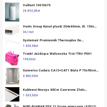
Vaillant 10010675
26 852,00
zł
Vents Group Kanał płaski 204x60mm, dł. 150cm
(515)
36,14
zł
Systemair Promiennik Thermoplus Do
Pomieszczeń Suchych Ec60021
1 630,98
zł
Trunki Jeżdżąca Walizeczka Trixi TRU-P061
199,00
zł
Sanswiss Cadura CA13+CAT1 Biała P 75x90cm
CA13D0750907+CAT10900907
4 800,00
zł
Kaldewei Nexsys 80Cm Czerwone Złoto
Szczotkowane 687771230955
1 033,00
zł
NIBE-BIAWAR ESV 21 Grupa mieszania (67012)