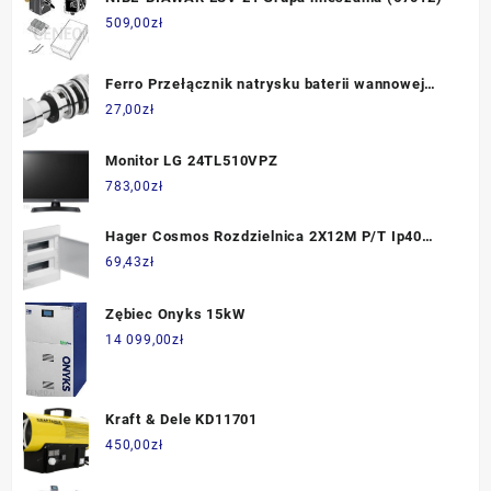
509,00
zł
Ferro Przełącznik natrysku baterii wannowej
Ancona (65-SWITCH)
27,00
zł
Monitor LG 24TL510VPZ
783,00
zł
Hager Cosmos Rozdzielnica 2X12M P/T Ip40
Drzwi Pełne (vr212pp)
69,43
zł
Zębiec Onyks 15kW
14 099,00
zł
Kraft & Dele KD11701
450,00
zł