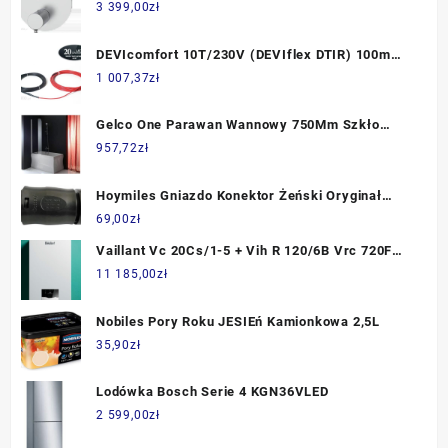
3 399,00
zł
DEVIcomfort 10T/230V (DEVIflex DTIR) 100m
1000W nr. 87101720
1 007,37
zł
Gelco One Parawan Wannowy 750Mm Szkło
Czyste (GO1175)
957,72
zł
Hoymiles Gniazdo Konektor Żeński Oryginał
Betteri
69,00
zł
Vaillant Vc 20Cs/1-5 + Vih R 120/6B Vrc 720F
Sensocomfort Poziome Wyprowadzenie Przez
11 185,00
zł
Ścianę Lub Dach (10043655)
Nobiles Pory Roku JESIEń Kamionkowa 2,5L
35,90
zł
Lodówka Bosch Serie 4 KGN36VLED
2 599,00
zł