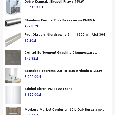
Defro Kompakt Ekopell Prawy 75kW
55 410,91
zł
Stainless Europe Rura Bezszwowa DN80 fi
88,9x3,05Mm 304/304L 50Cm
422,05
zł
Pręt Okrągły Nierdzewny 5mm 1500mm Aisi 304
19,20
zł
Cerrad Softcement Graphite Ciemnoszary
120x120
179,32
zł
Scarabeo Teorema 2.0 101x46 Ardesia 512449
3 900,00
zł
Stiebel Eltron PSH 100 Trend
1 120,00
zł
Merkury Market Centurion 60 L Dąb Bursztynowy
203X64,4 (MR000000004857897)