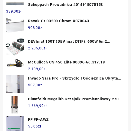
Scheppach Prowadnica 4014915075158
339,00
zł
Ravak Cr 03200 Chrom X070043
908,00
zł
DEVImat 100T (DEVImat DTIF), 600W 6m2
0,5mx12,0m nr. 140F0423
2 205,00
zł
McCulloch CS 450 Elite 00096-66.317.18
2 109,00
zł
Invado Sara Pro - Skrzydło I Ościeżnica Ukryta
Otwierana Na Zewnętrz
507,00
zł
Blumfeldt Megalith Grzejnik Promiennikowy 2700
W Biały HHG5MEGALITH
1 669,99
zł
FF FF-AWZ
55,05
zł