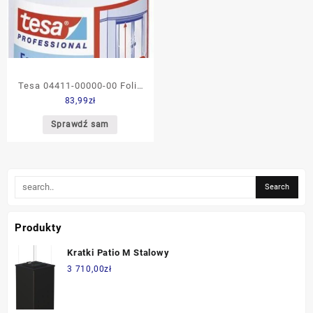
Tesa 04411-00000-00 Folia
83,99
zł
Ochronna Easy Cover®
Niebieski (D X S) 17m 2.6 1
Sprawdź sam
Produkty
Kratki Patio M Stalowy
3 710,00
zł