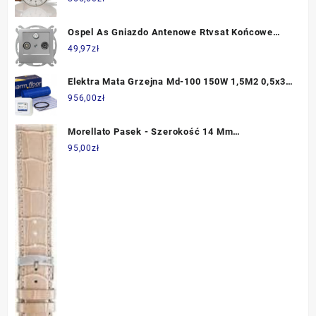
Ospel As Gniazdo Antenowe Rtvsat Końcowe
Srebrne Gpagsm18
49,97
zł
Elektra Mata Grzejna Md-100 150W 1,5M2 0,5x3M
+ Termostat Owd5 Wi-Fi 10015
956,00
zł
Morellato Pasek - Szerokość 14 Mm
(A01X2704656126Cr14)
95,00
zł