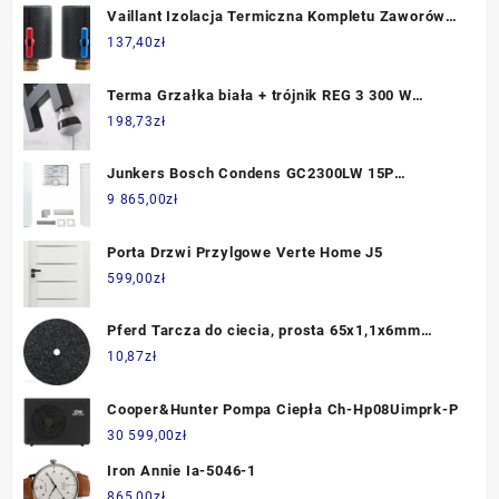
Vaillant Izolacja Termiczna Kompletu Zaworów
20106195
137,40
zł
Terma Grzałka biała + trójnik REG 3 300 W
WER3T03F916U
198,73
zł
Junkers Bosch Condens GC2300LW 15P
Zasobnik 120-5O CW 400 + Zestaw Do Szachtu
9 865,00
zł
(8734100641)
Porta Drzwi Przylgowe Verte Home J5
599,00
zł
Pferd Tarcza do ciecia, prosta 65x1,1x6mm
A60PSG
10,87
zł
Cooper&Hunter Pompa Ciepła Ch-Hp08Uimprk-P
30 599,00
zł
Iron Annie Ia-5046-1
865,00
zł