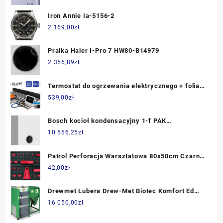
Iron Annie Ia-5156-2
2 169,00
zł
Pralka Haier I-Pro 7 HW80-B14979
2 356,89
zł
Termostat do ogrzewania elektrycznego + folia
grzewcza 4m2 220W/m2 + akcesoria montażowe
539,00
zł
Bosch kocioł kondensacyjny 1-f PAK
GC2300iW15P+BJB100E+CT200b+K20RF+czu
10 566,25
zł
(8734100690)
Patrol Perforacja Warsztatowa 80x50cm Czarna
590246000000000000
42,00
zł
Drewmet Lubera Drew-Met Biotec Komfort Ed
27kW
16 050,00
zł