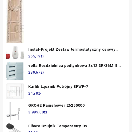
Instal-Projekt Zestaw termostatyczny osiowy
prawy biały 612100166VT
265,19
zł
volta Rozdzielnica podtynkowa 3x12 3R/36M II kl
IP30 QC (VU36AT)
239,67
zł
Karlik Łącznik Potrójny 8FWP-7
24,98
zł
GROHE Rainshower 26250000
3 999,00
zł
Fibaro Czujnik Temperatury Ds