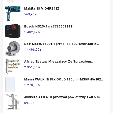
Makita 18 V DHR241Z
569,90
zł
Bosch HS25/4 s (7736601141)
1 482,49
zł
S&P Sc46C1100T Tp/Ptc Ie3 400/690V,50Hz
(436511246)
11 498,00
zł
Afriso Zestaw Mieszający Ze Sprzęgłem
Hydraulicznym Bps 952 Człon Bez Mieszania I Z
2 951,00
zł
Zaworem Termostatycznym Atm Pompy Wilo
Para Sc - 90 10 (9095210)
Massi WALK IN FIX GOLD 110cm (MSKP-FA1021-
110-G)
1 270,00
zł
Junkers AzB 610 przewód powietrzny L=0,5 m
(7719001525)
69,00
zł