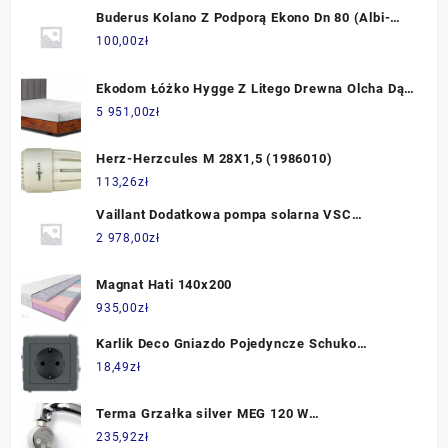
Buderus Kolano Z Podporą Ekono Dn 80 (Albi-
Tn06E)
100,00
zł
Ekodom Łóżko Hygge Z Litego Drewna Olcha Dąb
140X200 Rustykalny 23187_24851
5 951,00
zł
Herz-Herzcules M 28X1,5 (1986010)
113,26
zł
Vaillant Dodatkowa pompa solarna VSC
0020170501
2 978,00
zł
Magnat Hati 140x200
935,00
zł
Karlik Deco Gniazdo Pojedyncze Schuko
Grafitowy Mat 28Dgp1S
18,49
zł
Terma Grzałka silver MEG 120 W
WEMEG01FSMAU
235,92
zł