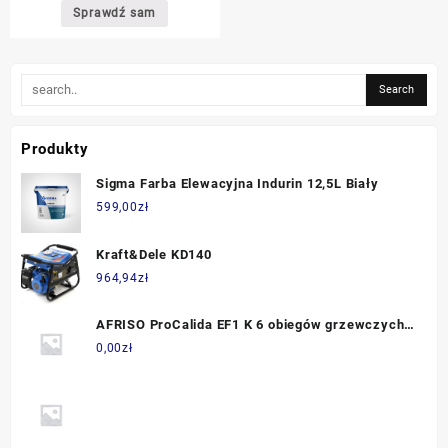
Sprawdź sam
Produkty
Sigma Farba Elewacyjna Indurin 12,5L Biały
599,00
zł
Kraft&Dele KD140
964,94
zł
AFRISO ProCalida EF1 K 6 obiegów grzewczych,
G1"
0,00
zł