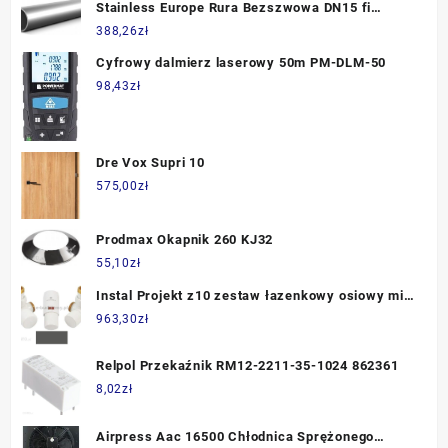
Stainless Europe Rura Bezszwowa DN15 fi
21,3x2Mm 1.4301/1.4306/304/304L 200Cm
388,26
zł
Cyfrowy dalmierz laserowy 50m PM-DLM-50
98,43
zł
Dre Vox Supri 10
575,00
zł
Prodmax Okapnik 260 KJ32
55,10
zł
Instal Projekt z10 zestaw łazenkowy osiowy mini
podłączenie pod stal kolor graphite
963,30
zł
603400127C12
Relpol Przekaźnik RM12-2211-35-1024 862361
8,02
zł
Airpress Aac 16500 Chłodnica Sprężonego