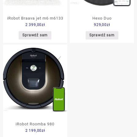
iRobot Braava jet m6 m6133
Hexo Duo
2 399,00
zł
929,00
zł
Sprawdź sam
Sprawdź sam
iRobot Roomba 980
2 199,00
zł