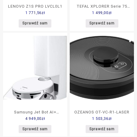
LENOVO Z1S PRO LVCL0L1
TEFAL XPLORER Serie 75
1 771,56
zł
1 499,00
zł
RG7687WH
Sprawdź sam
Sprawdź sam
Samsung Jet Bot AI+
OZEANOS OT-VC-R1-LASER
4 949,00
zł
1 503,36
zł
VR50T95735W
Sprawdź sam
Sprawdź sam