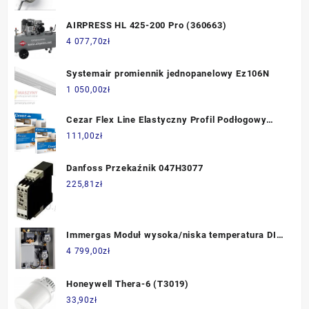
AIRPRESS HL 425-200 Pro (360663)
4 077,70
zł
Systemair promiennik jednopanelowy Ez106N
1 050,00
zł
Cezar Flex Line Elastyczny Profil Podłogowy
300cm
111,00
zł
Danfoss Przekaźnik 047H3077
225,81
zł
Immergas Moduł wysoka/niska temperatura DIM
v2 ABT ERP (3.025609)
4 799,00
zł
Honeywell Thera-6 (T3019)
33,90
zł