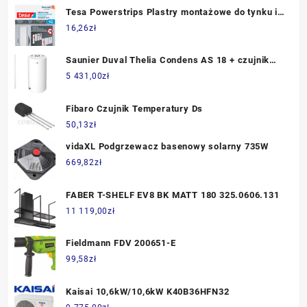
Tesa Powerstrips Plastry montażowe do tynku i
tapet 1kg
16,26
zł
Saunier Duval Thelia Condens AS 18 + czujnik
NTC + zasobnik c.w.u. FE 150/6 BM kod
5 431,00
zł
0010019694
Fibaro Czujnik Temperatury Ds
50,13
zł
vidaXL Podgrzewacz basenowy solarny 735W
669,82
zł
FABER T-SHELF EV8 BK MATT 180 325.0606.131
11 119,00
zł
Fieldmann FDV 200651-E
99,58
zł
Kaisai 10,6kW/10,6kW K40B36HFN32