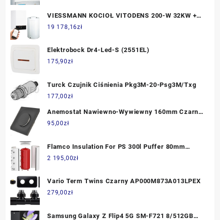
VIESSMANN KOCIOŁ VITODENS 200-W 32KW +
ZASOBNIK VITOCELL 100-W (B) 120 L +
19 178,16
zł
CZUJNIKI TEMP. + AKCESORIA DO MONTAŻU
Z020948
Elektrobock Dr4-Led-S (2551EL)
175,90
zł
Turck Czujnik Ciśnienia Pkg3M-20-Psg3M/Txg
177,00
zł
Anemostat Nawiewno-Wywiewny 160mm Czarny
Kwadratowy SYSTERM
95,00
zł
Flamco Insulation For PS 300l Puffer 80mm
18678
2 195,00
zł
Vario Term Twins Czarny AP000M873A013LPEX
279,00
zł
Samsung Galaxy Z Flip4 5G SM-F721 8/512GB