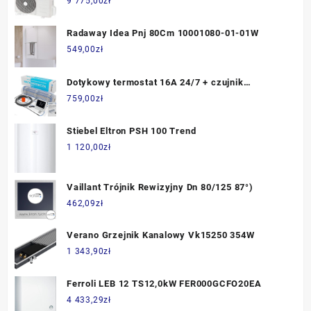
9 775,00
zł
Radaway Idea Pnj 80Cm 10001080-01-01W
549,00
zł
Dotykowy termostat 16A 24/7 + czujnik
podłogowy + mata grzewcza 6m2 oraz akcesoria
759,00
zł
do montażu
Stiebel Eltron PSH 100 Trend
1 120,00
zł
Vaillant Trójnik Rewizyjny Dn 80/125 87°)
462,09
zł
Verano Grzejnik Kanalowy Vk15250 354W
1 343,90
zł
Ferroli LEB 12 TS12,0kW FER000GCFO20EA
4 433,29
zł