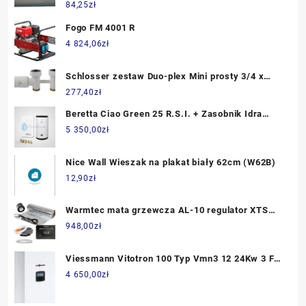
6x125mm 8228370001
84,25
zł
Fogo FM 4001 R
4 824,06
zł
Schlosser zestaw Duo-plex Mini prosty 3/4 x
M22x1,5 biały (606100055)
277,40
zł
Beretta Ciao Green 25 R.S.I. + Zasobnik Idra
100Sv (27010279)
5 350,00
zł
Nice Wall Wieszak na plakat biały 62cm (W62B)
12,90
zł
Warmtec mata grzewcza AL-10 regulator XTS
Czarny 1m² 150W/m² WiFi
948,00
zł
Viessmann Vitotron 100 Typ Vmn3 12 24Kw 3 Fz
Kocioł Elektryczny Z Naczyniem Przeponowym
4 650,00
zł
Sterownik Pogodowy Z020840