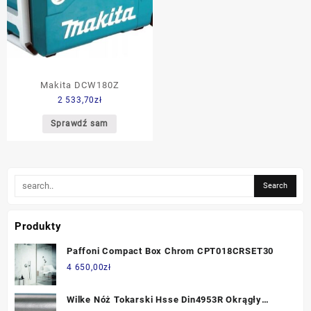
Makita DCW180Z
2 533,70
zł
Sprawdź sam
Produkty
Paffoni Compact Box Chrom CPT018CRSET30
4 650,00
zł
Wilke Nóż Tokarski Hsse Din4953R Okrągły