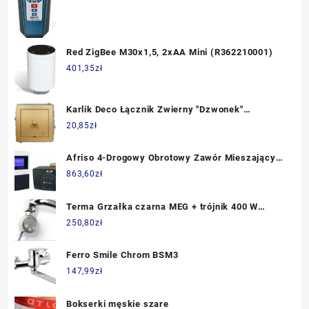
Red ZigBee M30x1,5, 2xAA Mini (R362210001)
401,35
zł
Karlik Deco Łącznik Zwierny "Dzwonek"
Dźwigniowy Złoty 29Dwpus4
20,85
zł
Afriso 4-Drogowy Obrotowy Zawór Mieszający
Diamond Dn25, Rp1" + Siłownik Elektryczny 3-Pkt
863,60
zł
230V Arm 343 Proclick Regulator Pogodowy Bwc
310, 3 Czujn (
Terma Grzałka czarna MEG + trójnik 400 W
WEMGT04B905U
250,80
zł
Ferro Smile Chrom BSM3
147,99
zł
Bokserki męskie szare