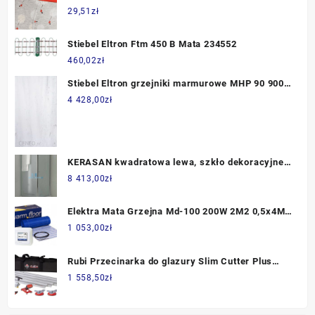
29,51
zł
Stiebel Eltron Ftm 450 B Mata 234552
460,02
zł
Stiebel Eltron grzejniki marmurowe MHP 90 900W
(182273)
4 428,00
zł
KERASAN kwadratowa lewa, szkło dekoracyjne
przejrzyste, profile chrom 90x90 Retro 9147N0
8 413,00
zł
Elektra Mata Grzejna Md-100 200W 2M2 0,5x4M +
Termostat Owd5 Wi-Fi 10020
1 053,00
zł
Rubi Przecinarka do glazury Slim Cutter Plus
18959
1 558,50
zł