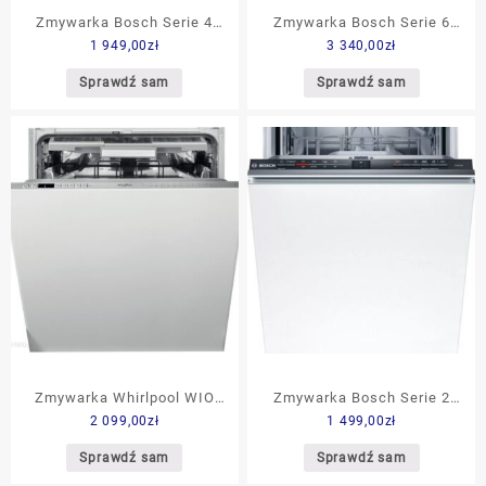
Zmywarka Bosch Serie 4
Zmywarka Bosch Serie 6
1 949,00
zł
3 340,00
zł
Home Connect
PerfectDry Zeolith
SMV4HVX31E
SMV6ZCX00E
Sprawdź sam
Sprawdź sam
Zmywarka Whirlpool WIO
Zmywarka Bosch Serie 2
2 099,00
zł
1 499,00
zł
3T133 PLE
SRV2IKX10E
Sprawdź sam
Sprawdź sam