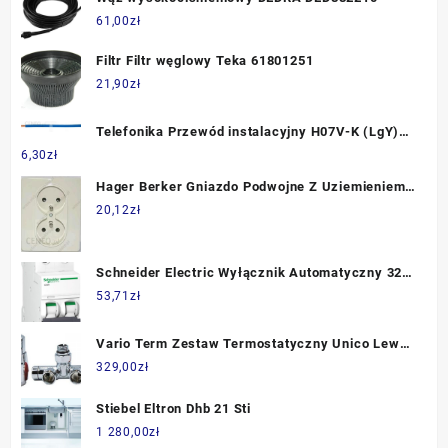
61,00
zł
Filtr Filtr węglowy Teka 61801251
21,90
zł
Telefonika Przewód instalacyjny H07V-K (LgY)
10 niebieski G002976
6,30
zł
Hager Berker Gniazdo Podwojne Z Uziemieniem
Krem 53618382
20,12
zł
Schneider Electric Wyłącznik Automatyczny 32A
400V (A9F03232)
53,71
zł
Vario Term Zestaw Termostatyczny Unico Lewy
Złoty Ugs0204Cfkl
329,00
zł
Stiebel Eltron Dhb 21 Sti
1 280,00
zł