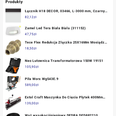
Produkty
Łącznik H18 DECOR, 03466, L-3000 mm, Czarny
szczotkowany, SEVROLL
82,12
zł
Zamel Led Tera Biała Biała (311152)
47,75
zł
Tece Flex Redukcja Złączka 25X16Mm Mosiądz
766504
18,50
zł
Neo Lutownica Transformatorowa 150W 19151
105,90
zł
Piła Worx Wg543E.9
589,00
zł
Extol Craft Maszynka Do Cięcia Płytek 400Mm
688
139,00
zł
Wąż wysokociśnieniowy DEDRA DED882210