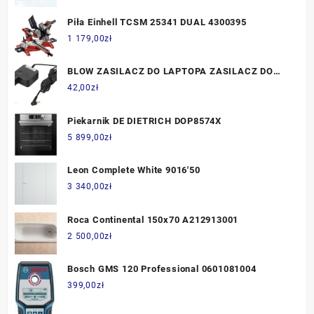
Piła Einhell TCSM 25341 DUAL 4300395
1 179,00
zł
BLOW ZASILACZ DO LAPTOPA ZASILACZ DO
LAPTOPÓW LENOVO 45W (4299)
42,00
zł
Piekarnik DE DIETRICH DOP8574X
5 899,00
zł
Leon Complete White 9016'50
3 340,00
zł
Roca Continental 150x70 A212913001
2 500,00
zł
Bosch GMS 120 Professional 0601081004
399,00
zł