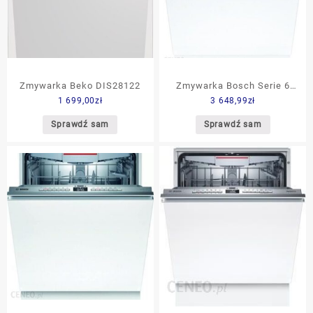
Zmywarka Beko DIS28122
Zmywarka Bosch Serie 6
1 699,00
zł
3 648,99
zł
Strefa ExtraClean
SBD6ECX57E
Sprawdź sam
Sprawdź sam