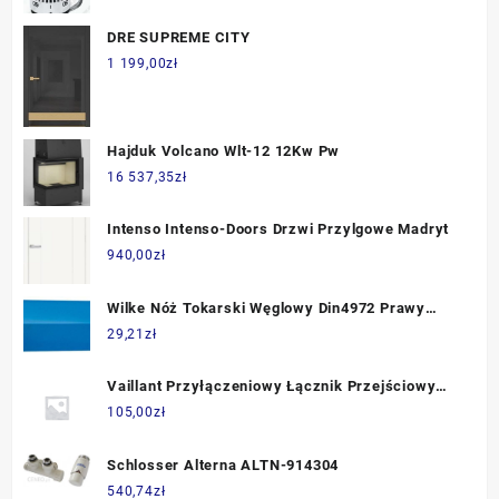
DRE SUPREME CITY
1 199,00
zł
Hajduk Volcano Wlt-12 12Kw Pw
16 537,35
zł
Intenso Intenso-Doors Drzwi Przylgowe Madryt
940,00
zł
Wilke Nóż Tokarski Węglowy Din4972 Prawy
12x12x100mm P25/30 8228650003
29,21
zł
Vaillant Przyłączeniowy Łącznik Przejściowy
Prosty Płaski 0020180840
105,00
zł
Schlosser Alterna ALTN-914304
540,74
zł