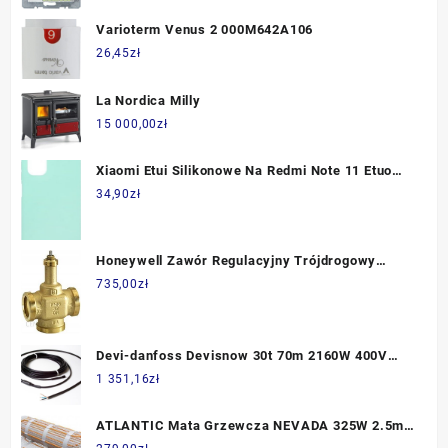
Varioterm Venus 2 000M642A106
26,45
zł
La Nordica Milly
15 000,00
zł
Xiaomi Etui Silikonowe Na Redmi Note 11 Etuo
Soft Etxme34Soflmie000 (ba231848-d7ab-4a5c-
34,90
zł
ac84-1c15212dab4a)
Honeywell Zawór Regulacyjny Trójdrogowy
V5833A2084
735,00
zł
Devi-danfoss Devisnow 30t 70m 2160W 400V
89846056
1 351,16
zł
ATLANTIC Mata Grzewcza NEVADA 325W 2.5m2
002 376