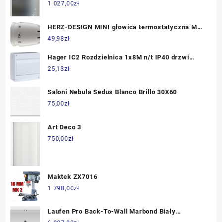
1 027,00
zł
HERZ-DESIGN MINI głowica termostatyczna M
28x1,5 (1920006)
49,98
zł
Hager IC2 Rozdzielnica 1x8M n/t IP40 drzwi
pełne VD108PP
25,13
zł
Saloni Nebula Sedus Blanco Brillo 30X60
75,00
zł
Art Deco 3
750,00
zł
Maktek ZX7016
1 798,00
zł
Laufen Pro Back-To-Wall Marbond Biały
1800x800 H2459570000001