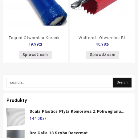
Tagred Otwornica Koronka
Wolfcraft Otwornica Bi-
19,99
zł
40,98
zł
Diamentowa Do Glazury
metal o o 35 mm
14mm M14 TA4026
WF5467000
Sprawdź sam
Sprawdź sam
Produkty
Scala Plastics Płyta Komorowa Z Poliwęglanu
Bezbarwna 6Mm 200X105Cm (PL71027710LM)
144,00
zł
Dre Galla 13 Szyba Decormat