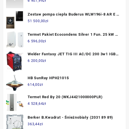
6 907,99
zł
Zestaw pompa ciepła Buderus WLW196i-8 AR E +
bufor + c.w.u.
51 500,00
zł
Termet Pakiet Ecocondens Silver 1 Fun. 25 kW +
Zasobnik SWK 100L Klasa A
6 596,00
zł
Welder Fantasy JET TIG III AC/DC 200 3w1 IGBT
PFC PLASMA 0540/3
6 200,00
zł
HB SunRay HPH2101S
614,00
zł
Termet Red By 20 (WKJ4421000000PLR)
4 528,64
zł
Berker B.Kwadrat - Śnieżnobiały (2031 89 89)
363,44
zł