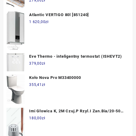
279,00
zł
Atlantic VERTIGO 80l [851240]
1 620,00
zł
Eve Thermo - inteligentny termostat (ISHEVT2)
379,00
zł
Koło Nova Pro M33400000
355,41
zł
Imi Głowica K, 2M Czuj.P Rzyl.I Zan.Bia/20-50
6402-00.500
180,00
zł