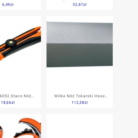
6,49
zł
32,67
zł
wyt Do Noża
metalowy 18mm (11799)
rskiego 2333SM
6052.Staco Nóż
Wilke Nóż Tokarski Hsse
18,66
zł
112,38
zł
 18Mm Heavy Duty
Din4952L 8x8x80mm
 Ręczna, Czarne
8228330001
-Treme, Rączka
ip 46052STACO