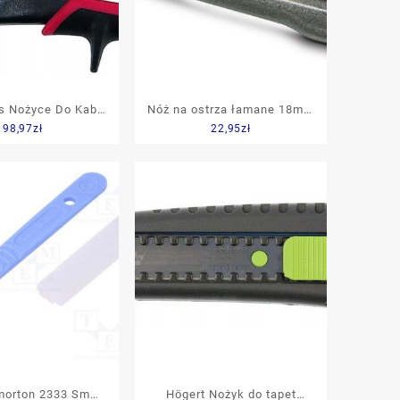
s Nożyce Do Kabli
Nóż na ostrza łamane 18mm
98,97
zł
22,95
zł
Mm (144050101)
metalowy lekki interlock z
pokrętłem Stanley (100181)
orton 2333 Sm
Högert Nożyk do tapet