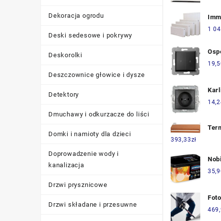
Koł
Dekoracja ogrodu
Imm
Tjn
Imm
1 04
(KE
Deski sedesowe i pokrywy
400
Ospe
Deskorolki
Żal
19,5
Met
Deszczownice głowice i dysze
Kar
Detektory
Gni
14,2
Poj
Dmuchawy i odkurzacze do liści
Uzi
Ter
Prz
Domki i namioty dla dzieci
Tri
393,33
zł
Prą
WRQ
Graf
Doprowadzenie wody i
Nob
(11
kanalizacja
JES
35,9
2,5L
Drzwi prysznicowe
Foto
Drzwi składane i przesuwne
Kij 
469
Fot