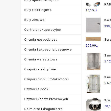
KAB
ENE
Buty trekkingowe
14,15
zł
YAK
Buty zimowe
ELE
Per
Skr
399
Centrale rekuperacyjne
Łaz
02 
Chemia gospodarcza
Ser
Biel
Rove
205,00
zł
Chemia i akcesoria basenowe
20X
Gre
San
Chemia warsztatowa
CA1
5 12
140
Czajniki elektryczne
CA1
San
Czujniki ruchu i fotokomórki
CA1
5 67
120
Czytniki e-book
CA1
Czytniki kodów kreskowych
Spir
Dac
70,6
Dalmierze i drogomierze
Prz