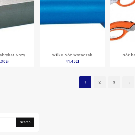
abrykat Noży
Wilke Nóż Wytaczak
Nóż h
,30
zł
41,45
zł
 Hsse Kszt.B
Węglowy Do Naroży Prawy
wykładzi
 8227830019
Din4974 P25/30
16x16x210mm 8228710007
1
2
3
→