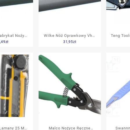
abrykat Noży
Wilke Nóż Oprawkowy Vhm
Teng Tool
,49
zł
31,95
zł
 Hsse Kszt.A
3x75mm Zamk. 8227930010
496 250
 8227810019
 Łamany 25 Mm
Malco Nożyce Ręczne
Swannm