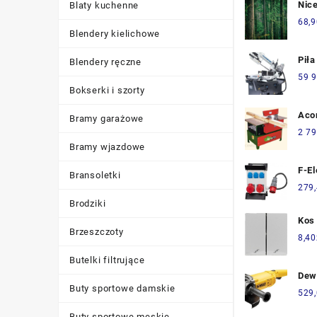
Nice
Blaty kuchenne
Taj
68,9
Blendery kielichowe
Fot
(FS
Piła
Blendery ręczne
Taś
59 9
Bmb
Bokserki i szorty
Dg 
Aco
Bramy garażowe
W49
2 79
Bramy wjazdowe
F-El
Bransoletki
Roz
279
16A
Brodziki
+ O
Kos
1,5
Brzeszczoty
Pod
8,40
Ste
Ozn
Pla
Butelki filtrujące
Sch
F30
Dew
Biel
Buty sportowe damskie
529
Buty sportowe męskie