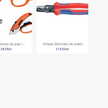
akowy do pap i
Knipex Obcinaki do kabli
28,59
zł
219,00
zł
n – profesjonalny
200mm do 70mm2