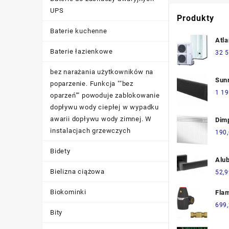
UPS
Produkty
Baterie kuchenne
Atl
TRI
Baterie łazienkowe
32 5
bez narażania użytkowników na
Sun
poparzenie. Funkcja ""bez
Wis
1 19
oparzeń"" powoduje zablokowanie
Ner
dopływu wody ciepłej w wypadku
423
awarii dopływu wody zimnej. W
Dim
instalacjach grzewczych
1.5
190
Bidety
Alu
Lad
Bielizna ciążowa
52,9
Kwa
Biokominki
LA
Fla
Pow
699
Bity
Ven
110