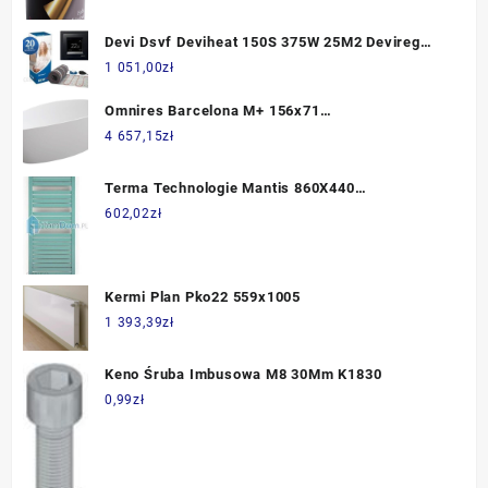
Devi Dsvf Deviheat 150S 375W 25M2 Devireg
Touch Czarny 140F0332+140F1069
1 051,00
zł
Omnires Barcelona M+ 156x71
BARCELONA156BM
4 657,15
zł
Terma Technologie Mantis 860X440
(Wgmat086044)
602,02
zł
Kermi Plan Pko22 559x1005
1 393,39
zł
Keno Śruba Imbusowa M8 30Mm K1830
0,99
zł