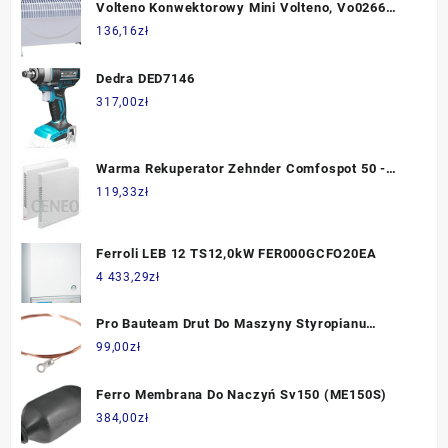
Volteno Konwektorowy Mini Volteno, Vo0266
5901508172662
136,16
zł
Dedra DED7146
317,00
zł
Warma Rekuperator Zehnder Comfospot 50 -
Tworzywo
119,33
zł
Ferroli LEB 12 TS12,0kW FER000GCFO20EA
4 433,29
zł
Pro Bauteam Drut Do Maszyny Styropianu
Alucutter 3W1
99,00
zł
Ferro Membrana Do Naczyń Sv150 (ME150S)
384,00
zł