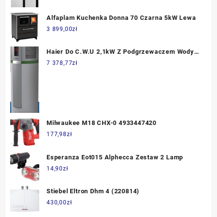
Alfaplam Kuchenka Donna 70 Czarna 5kW Lewa
3 899,00
zł
Haier Do C.W.U 2,1kW Z Podgrzewaczem Wody
240 L I Grzałką Zapasową 1,5kW Hp250M3C
7 378,77
zł
Milwaukee M18 CHX-0 4933447420
177,98
zł
Esperanza Eot015 Alphecca Zestaw 2 Lamp
14,90
zł
Stiebel Eltron Dhm 4 (220814)
430,00
zł