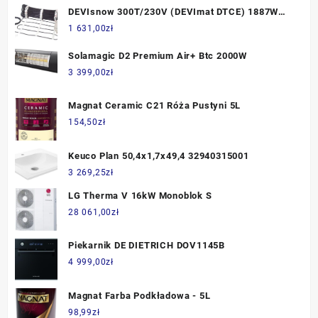
DEVIsnow 300T/230V (DEVImat DTCE) 1887W
6,1m2 dł.12,2m + Termostat Devireg 330
1 631,00
zł
Solamagic D2 Premium Air+ Btc 2000W
3 399,00
zł
Magnat Ceramic C21 Róża Pustyni 5L
154,50
zł
Keuco Plan 50,4x1,7x49,4 32940315001
3 269,25
zł
LG Therma V 16kW Monoblok S
28 061,00
zł
Piekarnik DE DIETRICH DOV1145B
4 999,00
zł
Magnat Farba Podkładowa - 5L
98,99
zł