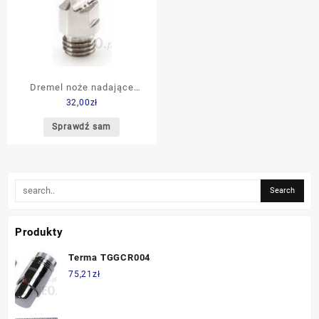
Dremel noże nadające
32,00
zł
kształt 203 26150203JA
Sprawdź sam
Produkty
Terma TGGCR004
75,21
zł