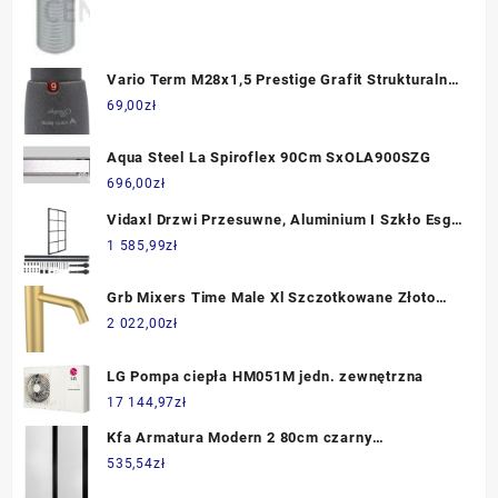
Vario Term M28x1,5 Prestige Grafit Strukturalny
(000M641A005)
69,00
zł
Aqua Steel La Spiroflex 90Cm SxOLA900SZG
696,00
zł
Vidaxl Drzwi Przesuwne, Aluminium I Szkło Esg,
Osprzęt, 102,5X205 Cm
1 585,99
zł
Grb Mixers Time Male Xl Szczotkowane Złoto
47540477
2 022,00
zł
LG Pompa ciepła HM051M jedn. zewnętrzna
17 144,97
zł
Kfa Armatura Modern 2 80cm czarny
F17006941P
535,54
zł