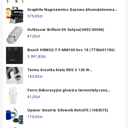
Graphite Nagrzewnica Gazowa Akumulatorowa
15Kw 58GE100
575,99
zł
Schlosser Brillant Sh Satyna(6002 00004)
87,00
zł
Bosch HSM32/7.5 MM100 kvs 18 (7736601156)
3 091,85
zł
Terma Grzałka biała REG 3 120 W
WER3G01B916U
183,85
zł
Ferro Dekoracyjna głowica termostatyczna
cieczowa GT30B biała (GT30B)
41,00
zł
Uponor Smatrix Siłownik Retrofit (1083575)
179,00
zł