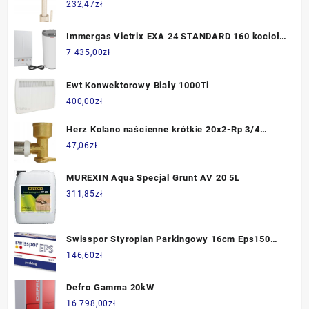
piasek (BFR41S)
232,47
zł
Immergas Victrix EXA 24 STANDARD 160 kocioł +
zasobnik + sonda kontaktowa zasobnika
7 435,00
zł
(3.025780/S160)
Ewt Konwektorowy Biały 1000Ti
400,00
zł
Herz Kolano naścienne krótkie 20x2-Rp 3/4
P712032
47,06
zł
MUREXIN Aqua Specjal Grunt AV 20 5L
311,85
zł
Swisspor Styropian Parkingowy 16cm Eps150
Biały 035
146,60
zł
Defro Gamma 20kW
16 798,00
zł