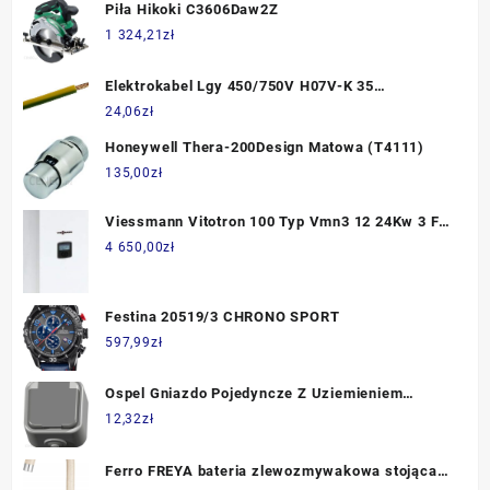
Piła Hikoki C3606Daw2Z
1 324,21
zł
Elektrokabel Lgy 450/750V H07V-K 35
Żółtozielony 100mb
24,06
zł
Honeywell Thera-200Design Matowa (T4111)
135,00
zł
Viessmann Vitotron 100 Typ Vmn3 12 24Kw 3 Fz
Kocioł Elektryczny Z Naczyniem Przeponowym
4 650,00
zł
Sterownik Pogodowy Z020840
Festina 20519/3 CHRONO SPORT
597,99
zł
Ospel Gniazdo Pojedyncze Z Uziemieniem
Natynkowe Ip44 Szary Gnh1Dz30 Delfina
12,32
zł
Gnh1Dz30W
Ferro FREYA bateria zlewozmywakowa stojąca