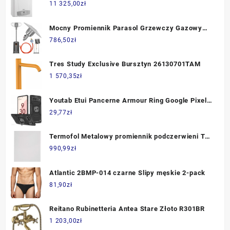
11 325,00
zł
Mocny Promiennik Parasol Grzewczy Gazowy
Thg 1300W
786,50
zł
Tres Study Exclusive Bursztyn 26130701TAM
1 570,35
zł
Youtab Etui Pancerne Armour Ring Google Pixel 6
Czarny
29,77
zł
Termofol Metalowy promiennik podczerwieni TF-
SWT1000
990,99
zł
Atlantic 2BMP-014 czarne Slipy męskie 2-pack
81,90
zł
Reitano Rubinetteria Antea Stare Złoto R301BR
1 203,00
zł