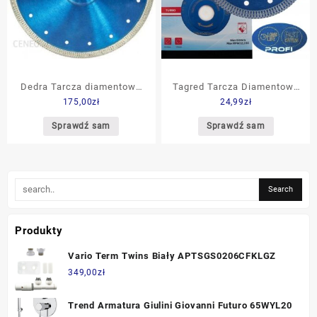
Dedra Tarcza diamentowa
Tagred Tarcza Diamentowa
175,00
zł
24,99
zł
cienka 250 x 25,4mm
Do Cięcia Gresu Płytek
H1077E
125Mm Pro Ta1023
Sprawdź sam
Sprawdź sam
Produkty
Vario Term Twins Biały APTSGS0206CFKLGZ
349,00
zł
Trend Armatura Giulini Giovanni Futuro 65WYL20