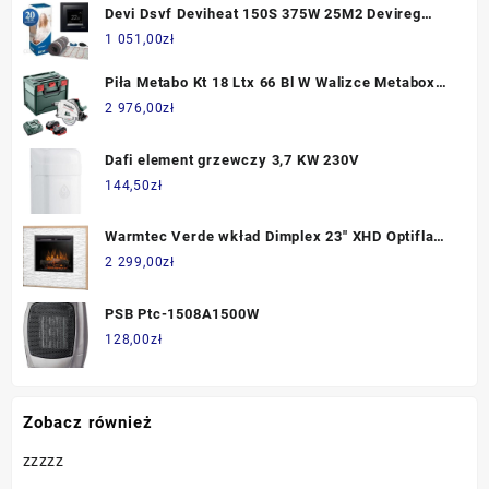
Devi Dsvf Deviheat 150S 375W 25M2 Devireg
Touch Czarny 140F0332+140F1069
1 051,00
zł
Piła Metabo Kt 18 Ltx 66 Bl W Walizce Metabox
340 + 2Aku. Li-Hd 18V/5.5Ah 601866660
2 976,00
zł
Dafi element grzewczy 3,7 KW 230V
144,50
zł
Warmtec Verde wkład Dimplex 23" XHD Optiflame
1400W - jasny dąb
2 299,00
zł
PSB Ptc-1508A1500W
128,00
zł
Zobacz również
zzzzz