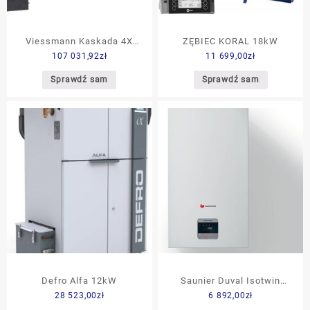
Viessmann Kaskada 4X
ZĘBIEC KORAL 18kW
107 031,92
zł
11 699,00
zł
Vitodens 200-W 320kW
(B2HAI69)
Sprawdź sam
Sprawdź sam
Defro Alfa 12kW
Saunier Duval Isotwin
28 523,00
zł
6 892,00
zł
Condens T26-CS/1 +