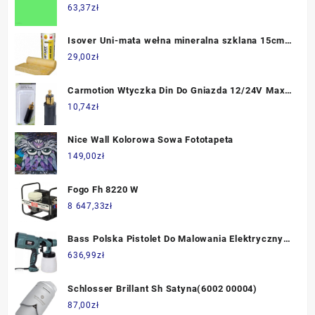
63,37
zł
Isover Uni-mata wełna mineralna szklana 15cm
6,90m2
29,00
zł
Carmotion Wtyczka Din Do Gniazda 12/24V Max.
15A
10,74
zł
Nice Wall Kolorowa Sowa Fototapeta
149,00
zł
Fogo Fh 8220 W
8 647,33
zł
Bass Polska Pistolet Do Malowania Elektryczny
2,0/2,6Mm 0,8L 2652
636,99
zł
Schlosser Brillant Sh Satyna(6002 00004)
87,00
zł