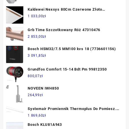
Kaldewei Nexsys 80Cm Czerwone Złoto
Szczotkowane 687771230955
1 033,00
zł
Grb Time Szczotkowany Róż 47310476
2 853,00
zł
Bosch HSM32/7.5 MM100 kvs 18 (7736601156)
3 091,85
zł
Grundfos Comfort 15-14 Bdt Pm 99812350
800,07
zł
NOVEEN IWH850
264,99
zł
Systemair Promiennik Thermoplus Do Pomiesz.
Wilgotnych Ecv70031
1 869,60
zł
Bosch KLU81A943