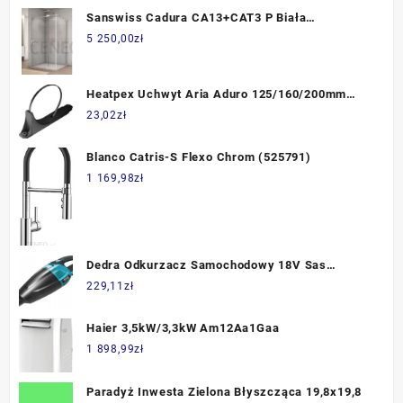
Sanswiss Cadura CA13+CAT3 P Biała
140x100cm CA13D1400907+CAT31000907
5 250,00
zł
Heatpex Uchwyt Aria Aduro 125/160/200mm
520101001
23,02
zł
Blanco Catris-S Flexo Chrom (525791)
1 169,98
zł
Dedra Odkurzacz Samochodowy 18V Sas
(1110003452948)
229,11
zł
Haier 3,5kW/3,3kW Am12Aa1Gaa
1 898,99
zł
Paradyż Inwesta Zielona Błyszcząca 19,8x19,8