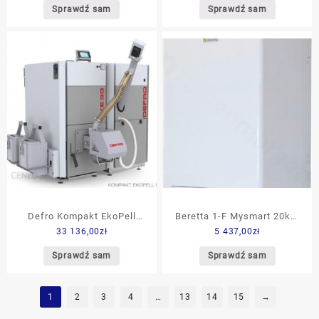
regulator systemowy SRC
Sprawdź sam
Sprawdź sam
720 MiPro sense
0010038115
Defro Kompakt EkoPell
Beretta 1-F Mysmart 20kW
33 136,00
zł
5 437,00
zł
40kW
(20130770)
Sprawdź sam
Sprawdź sam
1
2
3
4
…
13
14
15
→