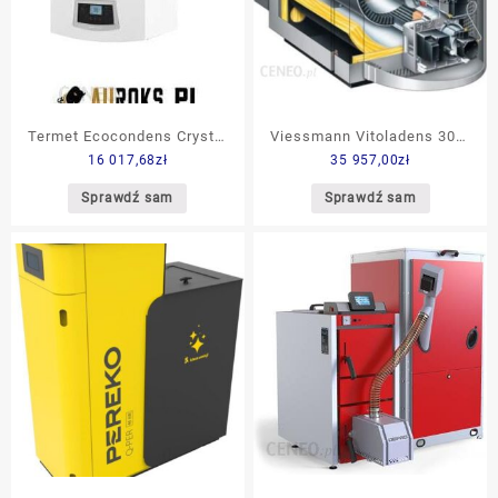
Termet Ecocondens Crystal
Viessmann Vitoladens 300-
16 017,68
zł
35 957,00
zł
1 80kW
T 42,8kW (VW3B800)
Sprawdź sam
Sprawdź sam