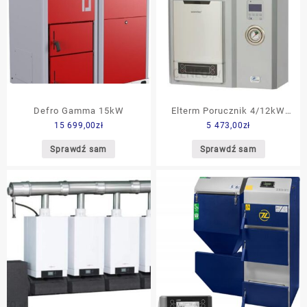
Defro Gamma 15kW
Elterm Porucznik 4/12kW
15 699,00
zł
5 473,00
zł
Asc-W (0118304)
Sprawdź sam
Sprawdź sam