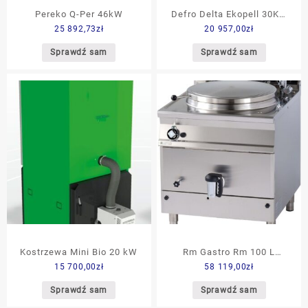
Pereko Q-Per 46kW
Defro Delta Ekopell 30Kw
25 892,73
zł
20 957,00
zł
prawy
Sprawdź sam
Sprawdź sam
Kostrzewa Mini Bio 20 kW
Rm Gastro Rm 100 L
15 700,00
zł
58 119,00
zł
Pia100A 98 28711
Sprawdź sam
Sprawdź sam