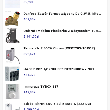
80,90
zł
Danfoss Zawór Termostatyczny Do C.W.U. Mtcv
Dn20 003Z4520
409,00
zł
Unicraft Mobilna Piaskarka Z Odsysaniem 106L
Mssg 150 A 6204030
2 141,00
zł
Terma Ktx 2 300W Chrom (WEKT203-TCROP)
392,62
zł
HAGER ROZłĄCZNIK BEZPIECZNIKOWY NH1
250A ODEJśCIE ZE śRUBĄ (LT152)
681,37
zł
Immergas TYBOX 117
149,00
zł
Stiebel Eltron SNU 5 SLi z MAE-K (222173)
1 599,00
zł