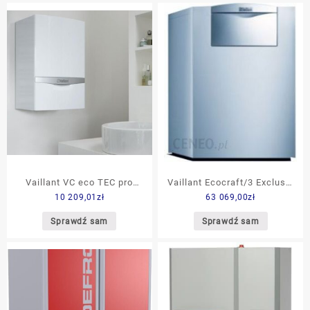
Vaillant VC eco TEC pro
Vaillant Ecocraft/3 Exclusiv
10 209,01
zł
63 069,00
zł
146/5 10021960
Vkk 1606/3-E 0010014132
Sprawdź sam
Sprawdź sam