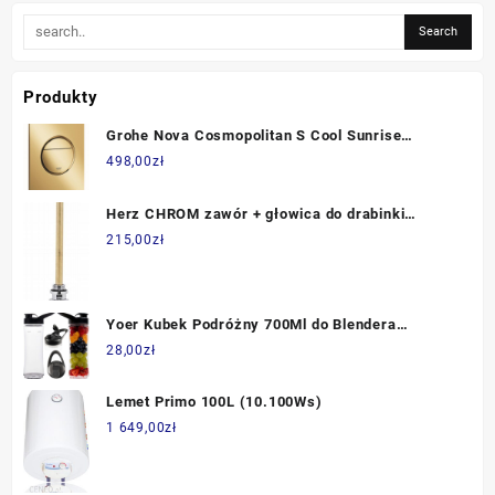
Produkty
Grohe Nova Cosmopolitan S Cool Sunrise
37601GL0
498,00
zł
Herz CHROM zawór + głowica do drabinki
łazienk. (S768441)
215,00
zł
Yoer Kubek Podróżny 700Ml do Blendera
Kielichowego Titano (Jb03A1)
28,00
zł
Lemet Primo 100L (10.100Ws)
1 649,00
zł